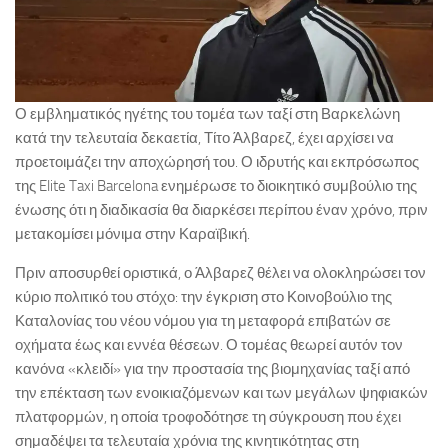
Ο εμβληματικός ηγέτης του τομέα των ταξί στη Βαρκελώνη
κατά την τελευταία δεκαετία, Τίτο Άλβαρεζ, έχει αρχίσει να
προετοιμάζει την αποχώρησή του. Ο ιδρυτής και εκπρόσωπος
της Elite Taxi Barcelona ενημέρωσε το διοικητικό συμβούλιο της
ένωσης ότι η διαδικασία θα διαρκέσει περίπου έναν χρόνο, πριν
μετακομίσει μόνιμα στην Καραϊβική.
Πριν αποσυρθεί οριστικά, ο Άλβαρεζ θέλει να ολοκληρώσει τον
κύριο πολιτικό του στόχο: την έγκριση στο Κοινοβούλιο της
Καταλονίας του νέου νόμου για τη μεταφορά επιβατών σε
οχήματα έως και εννέα θέσεων. Ο τομέας θεωρεί αυτόν τον
κανόνα «κλειδί» για την προστασία της βιομηχανίας ταξί από
την επέκταση των ενοικιαζόμενων και των μεγάλων ψηφιακών
πλατφορμών, η οποία τροφοδότησε τη σύγκρουση που έχει
σημαδέψει τα τελευταία χρόνια της κινητικότητας στη