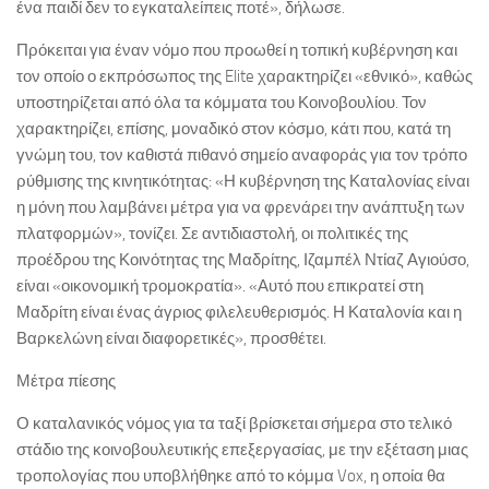
ένα παιδί δεν το εγκαταλείπεις ποτέ», δήλωσε.
Πρόκειται για έναν νόμο που προωθεί η τοπική κυβέρνηση και
τον οποίο ο εκπρόσωπος της Elite χαρακτηρίζει «εθνικό», καθώς
υποστηρίζεται από όλα τα κόμματα του Κοινοβουλίου. Τον
χαρακτηρίζει, επίσης, μοναδικό στον κόσμο, κάτι που, κατά τη
γνώμη του, τον καθιστά πιθανό σημείο αναφοράς για τον τρόπο
ρύθμισης της κινητικότητας: «Η κυβέρνηση της Καταλονίας είναι
η μόνη που λαμβάνει μέτρα για να φρενάρει την ανάπτυξη των
πλατφορμών», τονίζει. Σε αντιδιαστολή, οι πολιτικές της
προέδρου της Κοινότητας της Μαδρίτης, Ιζαμπέλ Ντίαζ Αγιούσο,
είναι «οικονομική τρομοκρατία». «Αυτό που επικρατεί στη
Μαδρίτη είναι ένας άγριος φιλελευθερισμός. Η Καταλονία και η
Βαρκελώνη είναι διαφορετικές», προσθέτει.
Μέτρα πίεσης
Ο καταλανικός νόμος για τα ταξί βρίσκεται σήμερα στο τελικό
στάδιο της κοινοβουλευτικής επεξεργασίας, με την εξέταση μιας
τροπολογίας που υποβλήθηκε από το κόμμα Vox, η οποία θα