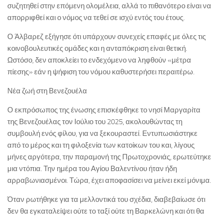
συζητηθεί στην επόμενη ολομέλεια, αλλά το πιθανότερο είναι να
απορριφθεί και ο νόμος να τεθεί σε ισχύ εντός του έτους.
Ο Άλβαρεζ εξήγησε ότι υπάρχουν συνεχείς επαφές με όλες τις
κοινοβουλευτικές ομάδες και η ανταπόκριση είναι θετική.
Ωστόσο, δεν αποκλείει το ενδεχόμενο να ληφθούν «μέτρα
πίεσης» εάν η ψήφιση του νόμου καθυστερήσει περαιτέρω.
Νέα ζωή στη Βενεζουέλα
Ο εκπρόσωπος της ένωσης επισκέφθηκε το νησί Μαργαρίτα
της Βενεζουέλας τον Ιούλιο του 2025, ακολουθώντας τη
συμβουλή ενός φίλου, για να ξεκουραστεί. Εντυπωσιάστηκε
από το μέρος και τη φιλοξενία των κατοίκων του και, λίγους
μήνες αργότερα, την παραμονή της Πρωτοχρονιάς, ερωτεύτηκε
μια ντόπια. Την ημέρα του Αγίου Βαλεντίνου ήταν ήδη
αρραβωνιασμένοι. Τώρα, έχει αποφασίσει να μείνει εκεί μόνιμα.
Όταν ρωτήθηκε για τα μελλοντικά του σχέδια, διαβεβαίωσε ότι
δεν θα εγκαταλείψει ούτε το ταξί ούτε τη Βαρκελώνη και ότι θα