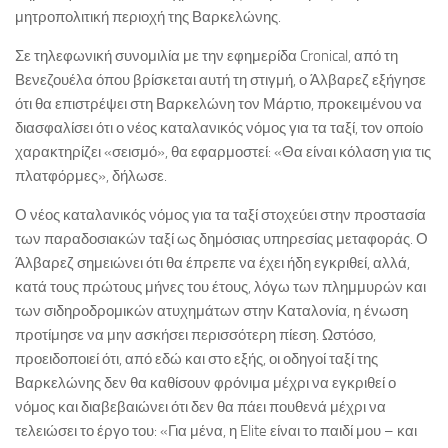
μητροπολιτική περιοχή της Βαρκελώνης.
Σε τηλεφωνική συνομιλία με την εφημερίδα Cronical, από τη
Βενεζουέλα όπου βρίσκεται αυτή τη στιγμή, ο Άλβαρεζ εξήγησε
ότι θα επιστρέψει στη Βαρκελώνη τον Μάρτιο, προκειμένου να
διασφαλίσει ότι ο νέος καταλανικός νόμος για τα ταξί, τον οποίο
χαρακτηρίζει «σεισμό», θα εφαρμοστεί: «Θα είναι κόλαση για τις
πλατφόρμες», δήλωσε.
Ο νέος καταλανικός νόμος για τα ταξί στοχεύει στην προστασία
των παραδοσιακών ταξί ως δημόσιας υπηρεσίας μεταφοράς. Ο
Άλβαρεζ σημειώνει ότι θα έπρεπε να έχει ήδη εγκριθεί, αλλά,
κατά τους πρώτους μήνες του έτους, λόγω των πλημμυρών και
των σιδηροδρομικών ατυχημάτων στην Καταλονία, η ένωση
προτίμησε να μην ασκήσει περισσότερη πίεση. Ωστόσο,
προειδοποιεί ότι, από εδώ και στο εξής, οι οδηγοί ταξί της
Βαρκελώνης δεν θα καθίσουν φρόνιμα μέχρι να εγκριθεί ο
νόμος και διαβεβαιώνει ότι δεν θα πάει πουθενά μέχρι να
τελειώσει το έργο του: «Για μένα, η Elite είναι το παιδί μου – και