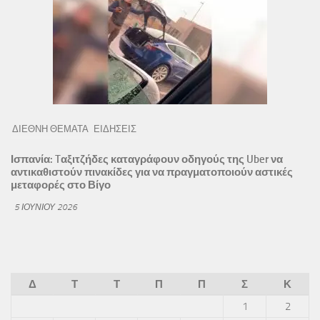
ΔΙΕΘΝΗ ΘΕΜΑΤΑ
ΕΙΔΗΣΕΙΣ
Ισπανία: Tαξιτζήδες καταγράφουν οδηγούς της Uber να
αντικαθιστούν πινακίδες για να πραγματοποιούν αστικές
μεταφορές στο Βίγο
5 ΙΟΥΝΊΟΥ 2026
Δ
Τ
Τ
Π
Π
Σ
Κ
1
2