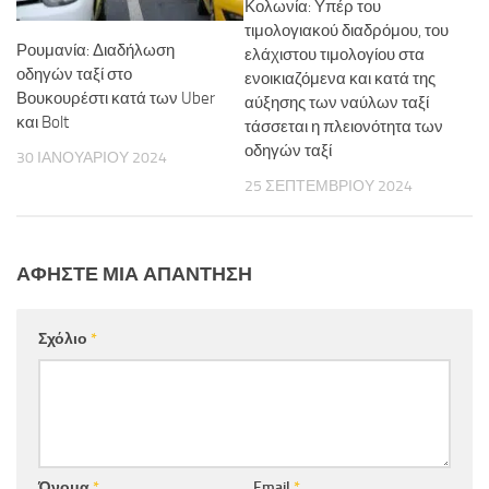
Κολωνία: Υπέρ του
τιμολογιακού διαδρόμου, του
Ρουμανία: Διαδήλωση
ελάχιστου τιμολογίου στα
οδηγών ταξί στο
ενοικιαζόμενα και κατά της
Βουκουρέστι κατά των Uber
αύξησης των ναύλων ταξί
και Bolt
τάσσεται η πλειονότητα των
οδηγών ταξί
30 ΙΑΝΟΥΑΡΊΟΥ 2024
25 ΣΕΠΤΕΜΒΡΊΟΥ 2024
ΑΦΉΣΤΕ ΜΙΑ ΑΠΆΝΤΗΣΗ
Σχόλιο
*
Όνομα
*
Email
*