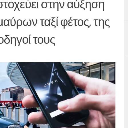
στοχεύει στην αύξηση
αύρων ταξί φέτος, της
οδηγοί τους