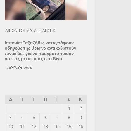
ΔΙΕΘΝΗ ΘΕΜΑΤΑ
ΕΙΔΗΣΕΙΣ
Ισπανία: Tαξιτζήδες καταγράφουν
οδηγούς της Uber να αντικαθιστούν
πινακίδες για να πραγματοποιούν
αστικές μεταφορές στο Βίγο
5 ΙΟΥΝΊΟΥ 2026
Δ
Τ
Τ
Π
Π
Σ
Κ
1
2
3
4
5
6
7
8
9
10
11
12
13
14
15
16