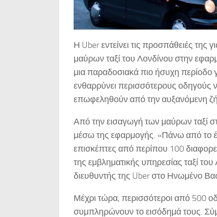
Η Uber εντείνει τις προσπάθειές της 
μαύρων ταξί του Λονδίνου στην εφαρμ
μια παραδοσιακά πιο ήσυχη περίοδο γι
ενθαρρύνει περισσότερους οδηγούς ν
επωφεληθούν από την αυξανόμενη ζή
Από την εισαγωγή των μαύρων ταξί στη
μέσω της εφαρμογής. «Πάνω από το έ
επισκέπτες από περίπου 100 διαφορε
της εμβληματικής υπηρεσίας ταξί του
διευθυντής της Uber στο Ηνωμένο Βασ
Μέχρι τώρα, περισσότεροι από 500 οδη
συμπληρώνουν το εισόδημά τους. Σύ