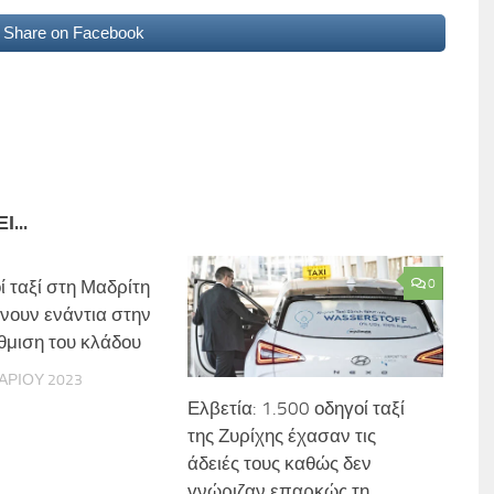
Share on Facebook
...
ί ταξί στη Μαδρίτη
0
νουν ενάντια στην
μιση του κλάδου
ΑΡΊΟΥ 2023
Ελβετία: 1.500 οδηγοί ταξί
της Ζυρίχης έχασαν τις
άδειές τους καθώς δεν
γνώριζαν επαρκώς τη