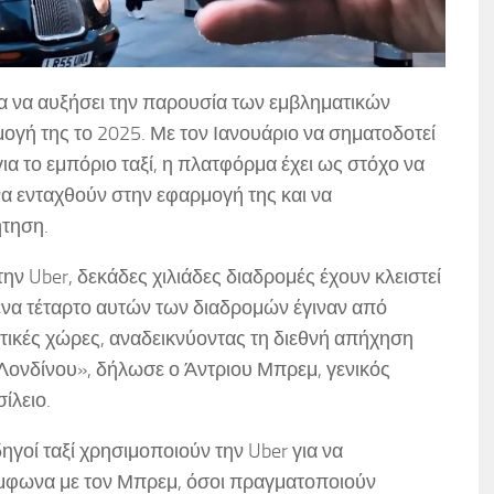
για να αυξήσει την παρουσία των εμβληματικών
ογή της το 2025. Με τον Ιανουάριο να σηματοδοτεί
α το εμπόριο ταξί, η πλατφόρμα έχει ως στόχο να
α ενταχθούν στην εφαρμογή της και να
τηση.
ν Uber, δεκάδες χιλιάδες διαδρομές έχουν κλειστεί
να τέταρτο αυτών των διαδρομών έγιναν από
τικές χώρες, αναδεικνύοντας τη διεθνή απήχηση
 Λονδίνου», δήλωσε ο Άντριου Μπρεμ, γενικός
ίλειο.
γοί ταξί χρησιμοποιούν την Uber για να
μφωνα με τον Μπρεμ, όσοι πραγματοποιούν