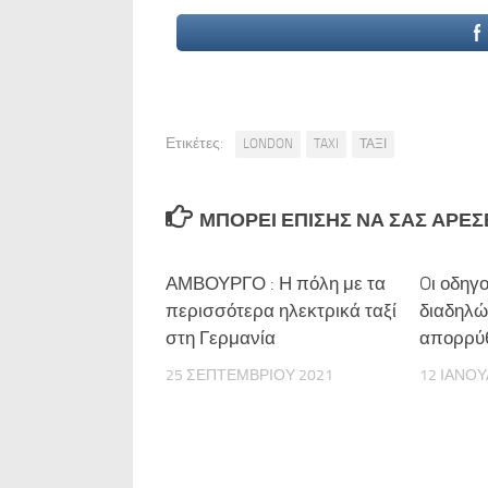
Ετικέτες:
LONDON
TAXI
ΤΑΞΙ
ΜΠΟΡΕΊ ΕΠΊΣΗΣ ΝΑ ΣΑΣ ΑΡΈΣΕΙ
ΑΜΒΟΥΡΓΟ : Η πόλη με τα
Oι οδηγο
περισσότερα ηλεκτρικά ταξί
διαδηλώ
στη Γερμανία
απορρύθ
25 ΣΕΠΤΕΜΒΡΊΟΥ 2021
12 ΙΑΝΟΥ