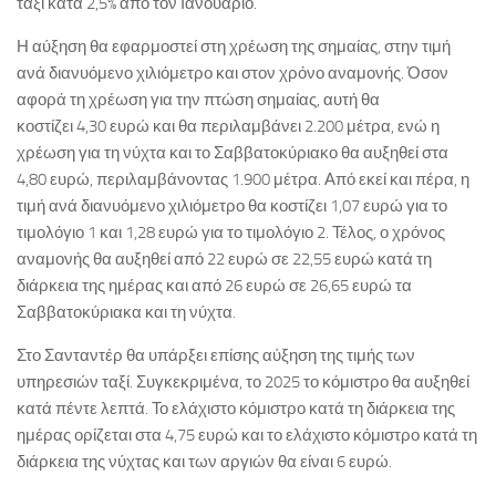
ταξί κατά 2,5% από τον Ιανουάριο.
Η αύξηση θα εφαρμοστεί στη χρέωση της σημαίας, στην τιμή
ανά διανυόμενο χιλιόμετρο και στον χρόνο αναμονής. Όσον
αφορά τη χρέωση για την πτώση σημαίας, αυτή θα
κοστίζει 4,30 ευρώ και θα περιλαμβάνει 2.200 μέτρα, ενώ η
χρέωση για τη νύχτα και το Σαββατοκύριακο θα αυξηθεί στα
4,80 ευρώ, περιλαμβάνοντας 1.900 μέτρα. Από εκεί και πέρα, η
τιμή ανά διανυόμενο χιλιόμετρο θα κοστίζει 1,07 ευρώ για το
τιμολόγιο 1 και 1,28 ευρώ για το τιμολόγιο 2. Τέλος, ο χρόνος
αναμονής θα αυξηθεί από 22 ευρώ σε 22,55 ευρώ κατά τη
διάρκεια της ημέρας και από 26 ευρώ σε 26,65 ευρώ τα
Σαββατοκύριακα και τη νύχτα.
Στο Σανταντέρ θα υπάρξει επίσης αύξηση της τιμής των
υπηρεσιών ταξί. Συγκεκριμένα, το 2025 το κόμιστρο θα αυξηθεί
κατά πέντε λεπτά. Το ελάχιστο κόμιστρο κατά τη διάρκεια της
ημέρας ορίζεται στα 4,75 ευρώ και το ελάχιστο κόμιστρο κατά τη
διάρκεια της νύχτας και των αργιών θα είναι 6 ευρώ.