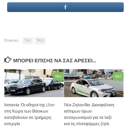
Ετικέτες:
TAXI
ΤΑΞΙ
ΜΠΟΡΕΊ ΕΠΊΣΗΣ ΝΑ ΣΑΣ ΑΡΈΣΕΙ...
0
0
Ισπανία: Οι οδηγοί της Uber
Nέα Ζηλανδία: Διασφάλιση
στη Χώρα των Βάσκων
ισότιμων όρων
κατεβαίνουν σε τριήμερη
ανταγωνισμού για τα ταξί
απεργία
και τις πλατφόρμες ζητά