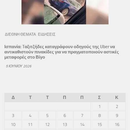
ΔΙΕΘΝΗ ΘΕΜΑΤΑ
ΕΙΔΗΣΕΙΣ
Ισπανία: Tαξιτζήδες καταγράφουν οδηγούς της Uber να
αντικαθιστούν πινακίδες για να πραγματοποιούν αστικές
μεταφορές στο Βίγο
5 ΙΟΥΝΊΟΥ 2026
Δ
Τ
Τ
Π
Π
Σ
Κ
1
2
3
4
5
6
7
8
9
10
11
12
13
14
15
16