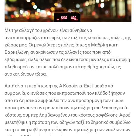
Με την αλλαγή του χρόνου, είναι σύνηθες να
αναπροσαρμόζονται οι τιμές των ταξί στις κυριότερες πόλεις της
χώρας μας. Οι μεγαλύτερες πόλεις, όπως η Μαδρίτη και η
Βαρκελώνη, ανακοίνωσαν τις αλλαγές τους πριν από
εβδομάδες, αλλά άλλες που δεν είναι τόσο μεγάλες από άποψη
πληθυσμού, αν και με πολύ σημαντικό αριθμό χρηστών, τις
ανακοινώνουν τώρα.
Αυτή είναι η περίπτωση της Α Κορούνια. Εκεί, μετά από
συμφωνία, οι ενώσεις που εκπροσωπούν τον κλάδο ζήτησαν
από το Δημοτικό Συμβούλιο την αναπροσαρμογή των τιμών
προκειμένου να αντιμετωπίσουν την αύξηση του λειτουργικού
κόστους, συμπεριλαμβανομένου του κόστους ασφάλισης. Αφού
μελετήθηκε η πρόταση των οδηγών ταξί, το δημοτικό συμβούλιο
και η τοπική κυβέρνηση ενέκριναν την αύξηση των ναύλων των