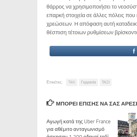
θάρρος να χρησιμοποιήσει το νεοσύστ
επαρκή στοιχεία σε άλλες πόλεις που
χρεώσεων. Η απόφαση αυτή καταδεικνύ
θέσπιση τέτοιων ρυθμίσεων βρίσκοντ
Ετικέτες:
TAXI
Γερμανία
ΤΑΞΙ
ΜΠΟΡΕΊ ΕΠΊΣΗΣ ΝΑ ΣΑΣ ΑΡΈΣΕΙ
Αγωγή κατά της Uber France
για αθέμιτο ανταγωνισμό
άσκησαν 1.200 οδηγοί ταξί