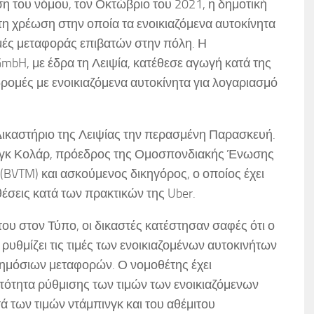
η του νόμου, τον Οκτώβριο του 2021, η δημοτική
τη χρέωση στην οποία τα ενοικιαζόμενα αυτοκίνητα
μές μεταφοράς επιβατών στην πόλη. Η
 GmbH, με έδρα τη Λειψία, κατέθεσε αγωγή κατά της
ρομές με ενοικιαζόμενα αυτοκίνητα για λογαριασμό
Δικαστήριο της Λειψίας την περασμένη Παρασκευή.
βιγκ Κολάρ, πρόεδρος της Ομοσπονδιακής Ένωσης
(BVTM) και ασκούμενος δικηγόρος, ο οποίος έχει
έσεις κατά των πρακτικών της Uber.
υ στον Τύπο, οι δικαστές κατέστησαν σαφές ότι ο
 ρυθμίζει τις τιμές των ενοικιαζομένων αυτοκινήτων
δημόσιων μεταφορών. Ο νομοθέτης έχει
τότητα ρύθμισης των τιμών των ενοικιαζόμενων
ά των τιμών ντάμπινγκ και του αθέμιτου