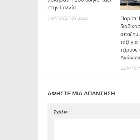
στην Γαλλία
Παρίσι:
7 ΑΥΓΟΎΣΤΟΥ 2022
διαδικασ
αποζημ
ταξί γι
τζίρους
Αγώνω
22 ΑΥΓΟ
ΑΦΉΣΤΕ ΜΙΑ ΑΠΆΝΤΗΣΗ
Σχόλιο
*