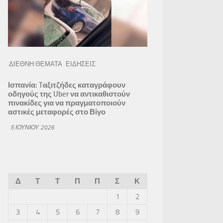
ΔΙΕΘΝΗ ΘΕΜΑΤΑ
ΕΙΔΗΣΕΙΣ
Ισπανία: Tαξιτζήδες καταγράφουν
οδηγούς της Uber να αντικαθιστούν
πινακίδες για να πραγματοποιούν
αστικές μεταφορές στο Βίγο
5 ΙΟΥΝΊΟΥ 2026
Δ
Τ
Τ
Π
Π
Σ
Κ
1
2
3
4
5
6
7
8
9