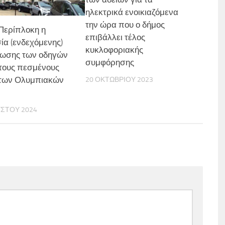
ηλεκτρικά ενοικιαζόμενα
την ώρα που ο δήμος
 Περίπλοκη η
επιβάλλει τέλος
ία (ενδεχόμενης)
κυκλοφοριακής
ίωσης των οδηγών
συμφόρησης
α τους πεσμένους
 των Ολυμπιακών
20 ΟΚΤΩΒΡΊΟΥ 2023
ν
ΎΣΤΟΥ 2024