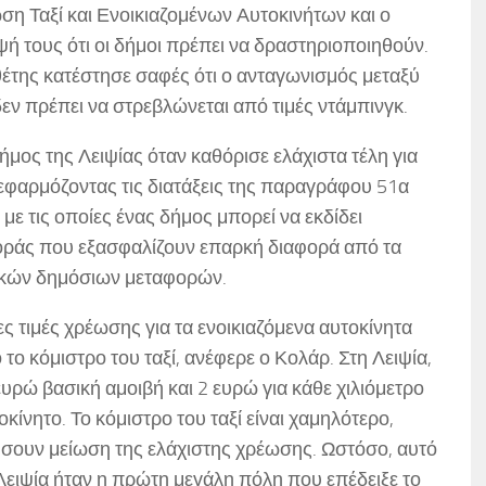
 Ταξί και Ενοικιαζομένων Αυτοκινήτων και ο
ψή τους ότι οι δήμοι πρέπει να δραστηριοποιηθούν.
θέτης κατέστησε σαφές ότι ο ανταγωνισμός μεταξύ
δεν πρέπει να στρεβλώνεται από τιμές ντάμπινγκ.
δήμος της Λειψίας όταν καθόρισε ελάχιστα τέλη για
 εφαρμόζοντας τις διατάξεις της παραγράφου 51α
ε τις οποίες ένας δήμος μπορεί να εκδίδει
φοράς που εξασφαλίζουν επαρκή διαφορά από τα
πικών δημόσιων μεταφορών.
ες τιμές χρέωσης για τα ενοικιαζόμενα αυτοκίνητα
το κόμιστρο του ταξί, ανέφερε ο Κολάρ. Στη Λειψία,
υρώ βασική αμοιβή και 2 ευρώ για κάθε χιλιόμετρο
οκίνητο. Το κόμιστρο του ταξί είναι χαμηλότερο,
ητήσουν μείωση της ελάχιστης χρέωσης. Ωστόσο, αυτό
Λειψία ήταν η πρώτη μεγάλη πόλη που επέδειξε το