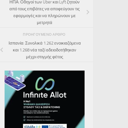
ΗΠΑ: Οδηγοί των Uber και Lyft ζητούν
από τους επιβάτες να αποφεύγουν τις
εφαρμογές και να πληρώνουν με
μετρητά
ΠΡΟΗΓΟΎΜΕΝΟ ΆΡΘΡΟ
Ισπανία: Συνολικά 1.262 ενοικιαζόμενα
και 1.268 νέα ταξί αδειοδοτήθηκαν
μέχρι στιγμής φέτος