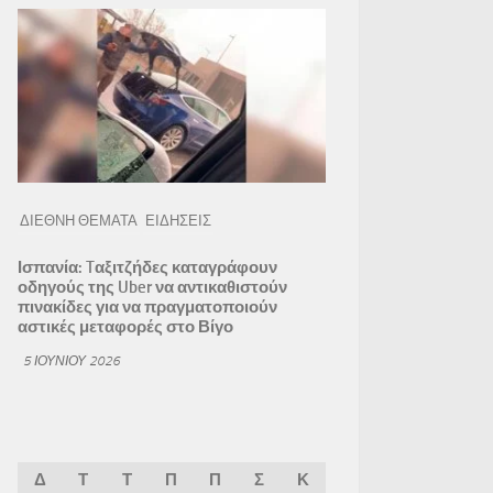
ΔΙΕΘΝΗ ΘΕΜΑΤΑ
ΕΙΔΗΣΕΙΣ
Ισπανία: Tαξιτζήδες καταγράφουν
οδηγούς της Uber να αντικαθιστούν
πινακίδες για να πραγματοποιούν
αστικές μεταφορές στο Βίγο
5 ΙΟΥΝΊΟΥ 2026
Δ
Τ
Τ
Π
Π
Σ
Κ