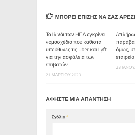
ΜΠΟΡΕΊ ΕΠΊΣΗΣ ΝΑ ΣΑΣ ΑΡΈΣΕΙ
Το Ιλινόι των ΗΠΑ εγκρίνει
Aπλήρωτ
νομοσχέδιο που καθιστά
παράβασ
υπεύθυνες τις Uber και Lyft
όμως, υ
για την ασφάλεια των
εταιρεία
επιβατών
23 ΙΑΝΟΥ
21 ΜΑΡΤΊΟΥ 2023
ΑΦΉΣΤΕ ΜΙΑ ΑΠΆΝΤΗΣΗ
Σχόλιο
*