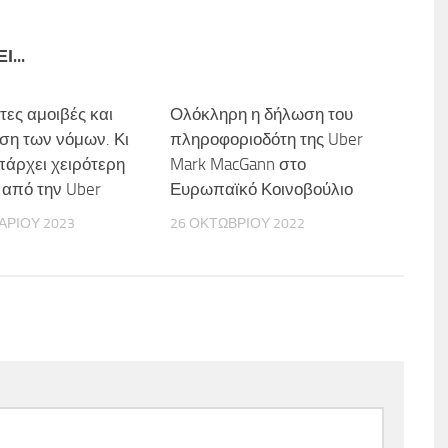
...
ες αμοιβές και
Ολόκληρη η δήλωση του
η των νόμων. Κι
πληροφοριοδότη της Uber
πάρχει χειρότερη
Mark MacGann στο
 από την Uber
Ευρωπαϊκό Κοινοβούλιο
ΑΡΊΟΥ 2023
26 ΟΚΤΩΒΡΊΟΥ 2022