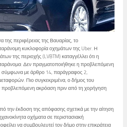
α της περιφέρειας της Βαυαρίας, το
παράνομη κυκλοφορία οχημάτων της Uber. Η
των της περιοχής (LVBTM) καταγγέλλει ότι η
εί παράνομα: Δεν πραγματοποιήθηκε η προβλεπόμενη
ς σύμφωνα με άρθρο 14, παράγραφος 2,
 μεταφορών. Πιο συγκεκριμένα, ο δήμος του
ν προβλεπόμενη ακρόαση πριν από τη χορήγηση
 από την έκδοση της απόφασης σχετικά με την αίτηση
χανοκίνητα οχήματα σε περιστασιακή
οφείλει να συμβουλευτεί τον δήμο στην επικράτεια