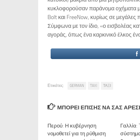
κυκλοφορούσαν παράνομα οχήματα με
Bolt και FreeNow, κυρίως σε μεγάλες π
Σύμφωνα με τον ίδιο, «ο εισβολέας κα
αγοράς, όπως ένα καρκινικό έλκος έν
Ετικέτες:
GERMAN
TAXI
ΤΑΞΙ
ΜΠΟΡΕΊ ΕΠΊΣΗΣ ΝΑ ΣΑΣ ΑΡΈΣΕΙ
Περού: Η κυβέρνηση
Γαλλία:
νομοθετεί για τη ρύθμιση
σύστημα