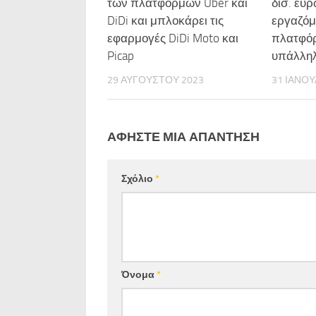
των πλατφορμών Uber και
δισ. ευρ
DiDi και μπλοκάρει τις
εργαζόμ
εφαρμογές DiDi Moto και
πλατφόρ
Picap
υπάλληλ
29 ΑΥΓΟΎΣΤΟΥ 2023
31 ΙΑΝΟΥ
ΑΦΉΣΤΕ ΜΙΑ ΑΠΆΝΤΗΣΗ
Σχόλιο
*
Όνομα
*