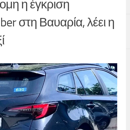
ομη η έγκριση
ber στη Βαυαρία, λέει η
ί