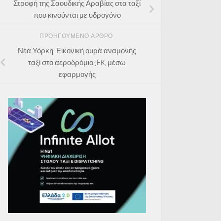
Στροφή της Σαουδικής Αραβίας στα ταξί
που κινούνται με υδρογόνο
ΠΡΟΗΓΟΎΜΕΝΟ ΆΡΘΡΟ
Νέα Υόρκη: Εικονική ουρά αναμονής
ταξί στο αεροδρόμιο JFK, μέσω
εφαρμογής