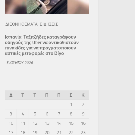
ΔΙΕΘΝΗ ΘΕΜΑΤΑ
ΕΙΔΗΣΕΙΣ
Ισπανία: Tαξιτζήδες καταγράφουν
οδηγούς της Uber να αντικαθιστούν
πινακίδες για να πραγματοποιούν
αστικές μεταφορές στο Βίγο
5 ΙΟΥΝΊΟΥ 2026
Δ
Τ
Τ
Π
Π
Σ
Κ
1
2
3
4
5
6
7
8
9
10
11
12
13
14
15
16
17
18
19
20
21
22
23