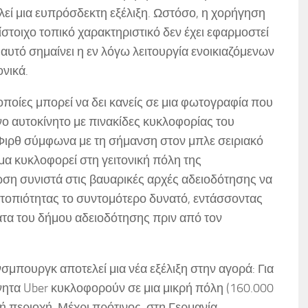
εί μια ευπρόσδεκτη εξέλιξη. Ωστόσο, η χορήγηση
ίστοιχο τοπικό χαρακτηριστικό δεν έχει εφαρμοστεί
αυτό σημαίνει η εν λόγω λειτουργία ενοικιαζόμενων
νικά.
 οποίες μπορεί να δει κανείς σε μια φωτογραφία που
νο αυτοκίνητο με πινακίδες κυκλοφορίας του
Φιρθ σύμφωνα με τη σήμανση στον μπλε σειριακό
μα κυκλοφορεί στη γειτονική πόλη της
ωση συνιστά στις βαυαρικές αρχές αδειοδότησης να
ντοπιότητας το συντομότερο δυνατό, εντάσσοντας
ατα του δήμου αδειοδότησης πριν από τον
νσμπουργκ αποτελεί μια νέα εξέλιξη στην αγορά: Για
νητα Uber κυκλοφορούν σε μια μικρή πόλη (160.000
κή περιοχή. Μέχρι πρότινος, στη Γερμανία