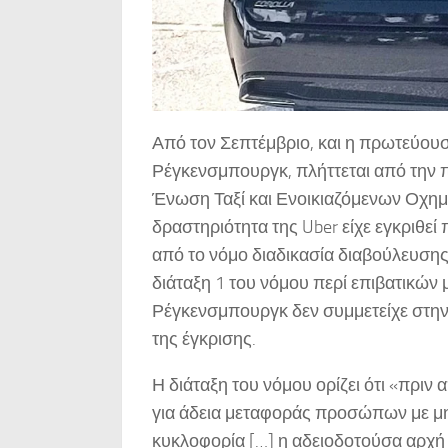
Από τον Σεπτέμβριο, και η πρωτεύουσ
Ρέγκενσμπουργκ, πλήττεται από την 
Ένωση Ταξί και Ενοικιαζόμενων Οχημά
δραστηριότητα της Uber είχε εγκριθ
από το νόμο διαδικασία διαβούλευση
διάταξη 1 του νόμου περί επιβατικών
Ρέγκενσμπουργκ δεν συμμετείχε στη
της έγκρισης.
Η διάταξη του νόμου ορίζει ότι «πριν
για άδεια μεταφοράς προσώπων με μη
κυκλοφορία […] η αδειοδοτούσα αρχή 