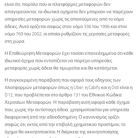
είναι ότι, παρόλο που οι πλατφόρμες μεταφορών δεν
απαγορεύονται, τα ιδιωτικά οχήματα δεν μπορούν να παρέχουν
υπηρεσίες μεταφορών χωρίς τις απαιτούμενες από το νόμο
άδειες. Αυτό ορίζεται σαφώς στον νόμο 336 του 1996 και στον
νόμο 769 του 2002, οι οποίοι ρυθμίζουν τις χερσαίες μεταφορές
στη χώρα.
Η Επιθεώρηση Μεταφορών έχει τονίσει επανειλημμένα ότι κάθε
ιδιωτικό όχημα που εντοπίζεται να παρέχει υπηρεσίες
μεταφοράς χωρίς άδεια θα τιμωρείται και θα κατάσχεται.
Η συγκεκριμένη παράβαση που αφορά τους οδηγούς των
πλατφορμών μεταφορών όπως η Uber, η Cabify και η Didi είναι η
D12, που προβλέπεται στο άρθρο 131 του Εθνικού Κώδικα
Χερσαίων Μεταφορών. Η παράβαση αυτή αφορά κάθε όχημα
που, χωρίς την αντίστοιχη άδεια, χρησιμοποιείται για υπηρεσία
διαφορετική από την αδειοδοτημένη. Ο κανονισμός ορίζει
σαφώς ότι, εκτός από την επιβολή χρηματικού προστίμου, το
όχημα θα ακινητοποιείται. Η διάρκεια της ακινητοποίησης