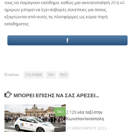
τους να παράγουν εισόδημα, καθώς μια ακινητοποίηση 20 ή 40
ημερών μπορεί να έχει σοβαρές συνέπειες για όσους
εξαρτώνται από αυτές τις πλατφόρμες ως κύρια πηγή
εισοδήματος.
Ετικέτες:
COLOMBIA
TAXI
ΤΑΞΙ
ΜΠΟΡΕΊ ΕΠΊΣΗΣ ΝΑ ΣΑΣ ΑΡΈΣΕΙ...
0
2.125 νέα ταξί στην
Κωνσταντινούπολη
17 ΙΑΝΟΥΑΡΊΟΥ 2023