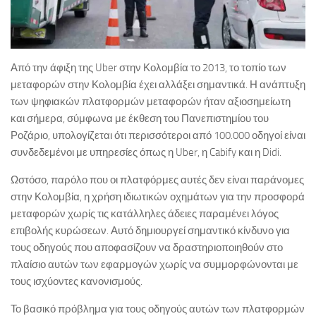
Από την άφιξη της Uber στην Κολομβία το 2013, το τοπίο των
μεταφορών στην Κολομβία έχει αλλάξει σημαντικά. Η ανάπτυξη
των ψηφιακών πλατφορμών μεταφορών ήταν αξιοσημείωτη
και σήμερα, σύμφωνα με έκθεση του Πανεπιστημίου του
Ροζάριο, υπολογίζεται ότι περισσότεροι από 100.000 οδηγοί είναι
συνδεδεμένοι με υπηρεσίες όπως η Uber, η Cabify και η Didi.
Ωστόσο, παρόλο που οι πλατφόρμες αυτές δεν είναι παράνομες
στην Κολομβία, η χρήση ιδιωτικών οχημάτων για την προσφορά
μεταφορών χωρίς τις κατάλληλες άδειες παραμένει λόγος
επιβολής κυρώσεων. Αυτό δημιουργεί σημαντικό κίνδυνο για
τους οδηγούς που αποφασίζουν να δραστηριοποιηθούν στο
πλαίσιο αυτών των εφαρμογών χωρίς να συμμορφώνονται με
τους ισχύοντες κανονισμούς.
Το βασικό πρόβλημα για τους οδηγούς αυτών των πλατφορμών