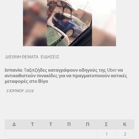
ΔΙΕΘΝΗ ΘΕΜΑΤΑ
ΕΙΔΗΣΕΙΣ
Ισπανία: Tαξιτζήδες καταγράφουν οδηγούς της Uber να
αντικαθιστούν πινακίδες για να πραγματοποιούν αστικές
μεταφορές στο Βίγο
5 ΙΟΥΝΊΟΥ 2026
Δ
Τ
Τ
Π
Π
Σ
Κ
1
2