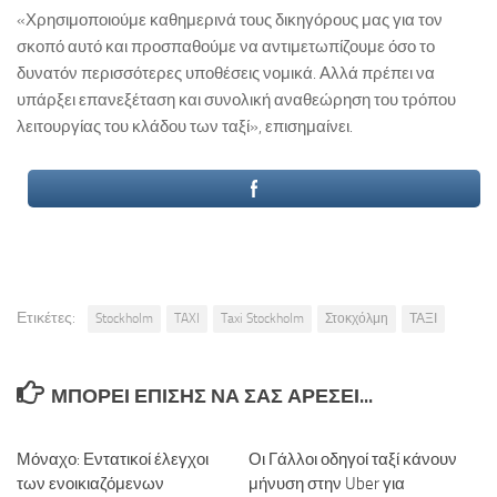
«Χρησιμοποιούμε καθημερινά τους δικηγόρους μας για τον
σκοπό αυτό και προσπαθούμε να αντιμετωπίζουμε όσο το
δυνατόν περισσότερες υποθέσεις νομικά. Αλλά πρέπει να
υπάρξει επανεξέταση και συνολική αναθεώρηση του τρόπου
λειτουργίας του κλάδου των ταξί», επισημαίνει.
Ετικέτες:
Stockholm
TAXI
Taxi Stockholm
Στοκχόλμη
ΤΑΞΙ
ΜΠΟΡΕΊ ΕΠΊΣΗΣ ΝΑ ΣΑΣ ΑΡΈΣΕΙ...
Μόναχο: Εντατικοί έλεγχοι
Οι Γάλλοι οδηγοί ταξί κάνουν
των ενοικιαζόμενων
μήνυση στην Uber για