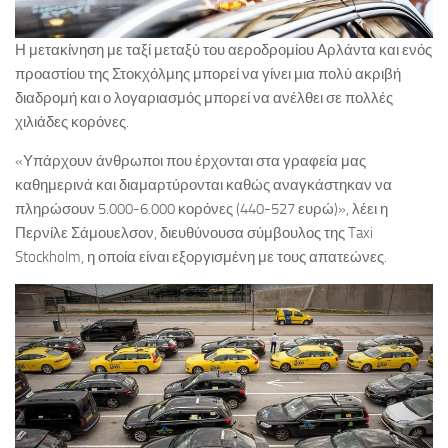
Η μετακίνηση με ταξί μεταξύ του αεροδρομίου Αρλάντα και ενός
προαστίου της Στοκχόλμης μπορεί να γίνει μια πολύ ακριβή
διαδρομή και ο λογαριασμός μπορεί να ανέλθει σε πολλές
χιλιάδες κορόνες.
«Υπάρχουν άνθρωποι που έρχονται στα γραφεία μας
καθημερινά και διαμαρτύρονται καθώς αναγκάστηκαν να
πληρώσουν 5.000-6.000 κορόνες (440-527 ευρώ)», λέει η
Περνίλε Σάμουελσον, διευθύνουσα σύμβουλος της Taxi
Stockholm, η οποία είναι εξοργισμένη με τους απατεώνες.