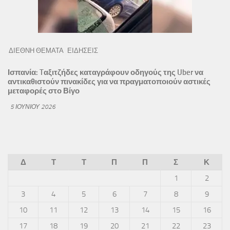
ΔΙΕΘΝΗ ΘΕΜΑΤΑ
ΕΙΔΗΣΕΙΣ
Ισπανία: Tαξιτζήδες καταγράφουν οδηγούς της Uber να
αντικαθιστούν πινακίδες για να πραγματοποιούν αστικές
μεταφορές στο Βίγο
5 ΙΟΥΝΊΟΥ 2026
Δ
Τ
Τ
Π
Π
Σ
Κ
1
2
3
4
5
6
7
8
9
10
11
12
13
14
15
16
17
18
19
20
21
22
23