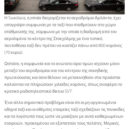
Η Swedavia, η οποία διαχειρίζεται το αεροδρόμιο Αρλάντα, έχει
υπογράψει συμφωνία με τα ταξί που σταθμεύουν στο χώρο
στάθμευσής της, σύμφωνα με την οποία η διαδρομή από τον
αερολιμένα το κέντρο της Στοκχόλμης με ένα τυπικό,
πενταθέσιο ταξί δεν πρέπει να κοστίζει πάνω από 800 κορόνες
(70 ευρώ).
Ωστόσο, η συμφωνία και το ανώτατο όριο τιμών ισχύουν μόνο
μεταξύ του αεροδρομίου και του κέντρου της σουηδικής
πρωτεύουσας και όσοι θέλουν να μετακινηθούν στα προάστια
καλούνται να πληρώσουν χιλιάδες κορόνες, όπως αναφέρει το
κρατικό ραδιοτηλεοπτικό δίκτυο SVT.
Ένα άλλο σημαντικό πρόβλημα είναι ότι οι μη οργανωμένοι
οδηγοί ταξί και οι αθέμιτες εταιρείες ταξί σχεδιάζουν τις πινακίδες
και τα λογότυπά τους ώστε να μοιάζουν με αυτά καθιερωμένων
εταιρειών, προκειμένου να εξαπατούν τους πελάτες. Μερικές