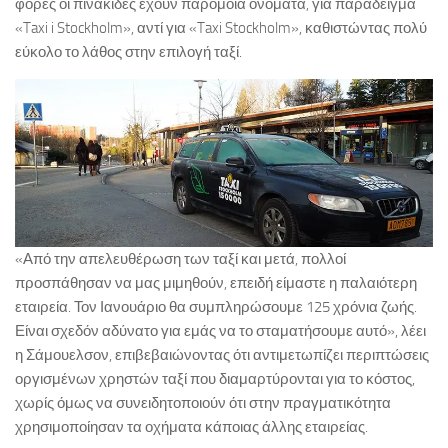
φορές οι πινακίδες έχουν παρόμοια ονόματα, για παράδειγμα
«Taxi i Stockholm», αντί για «Taxi Stockholm», καθιστώντας πολύ
εύκολο το λάθος στην επιλογή ταξί.
«Από την απελευθέρωση των ταξί και μετά, πολλοί
προσπάθησαν να μας μιμηθούν, επειδή είμαστε η παλαιότερη
εταιρεία. Τον Ιανουάριο θα συμπληρώσουμε 125 χρόνια ζωής.
Είναι σχεδόν αδύνατο για εμάς να το σταματήσουμε αυτό», λέει
η Σάμουελσον, επιβεβαιώνοντας ότι αντιμετωπίζει περιπτώσεις
οργισμένων χρηστών ταξί που διαμαρτύρονται για το κόστος,
χωρίς όμως να συνειδητοποιούν ότι στην πραγματικότητα
χρησιμοποίησαν τα οχήματα κάποιας άλλης εταιρείας.