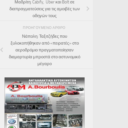
Μαδρίτη: Cabify, Uber και Bolt σε
διαπραγματεύσεις για τις αμοιβές των
οδηγών τους
ΠΡΟΗΓΟΎΜΕΝΟ ΆΡΘΡΟ
Νάπολη: Ταξιτζήδες που
ξυλοκοπήθηκαν από «πειρατές» στο
αεροδρόμιο πραγματοποίησαν
διαμαρτυρία μπροστά στο αστυνομικό
μέγαρο