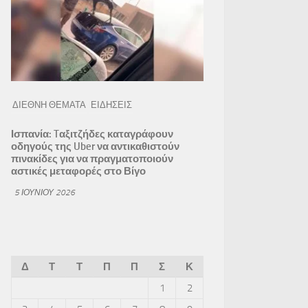
ΔΙΕΘΝΗ ΘΕΜΑΤΑ
ΕΙΔΗΣΕΙΣ
Ισπανία: Tαξιτζήδες καταγράφουν
οδηγούς της Uber να αντικαθιστούν
πινακίδες για να πραγματοποιούν
αστικές μεταφορές στο Βίγο
5 ΙΟΥΝΊΟΥ 2026
Δ
Τ
Τ
Π
Π
Σ
Κ
1
2