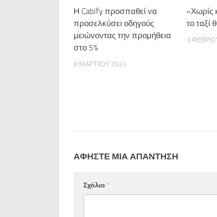
Η Cabify προσπαθεί να
«Χωρίς 
προσελκύσει οδηγούς
το ταξί
μειώνοντας την προμήθεια
3 ΦΕΒΡΟ
στο 5%
8 ΜΑΡΤΊΟΥ 2023
ΑΦΉΣΤΕ ΜΙΑ ΑΠΆΝΤΗΣΗ
Σχόλιο
*