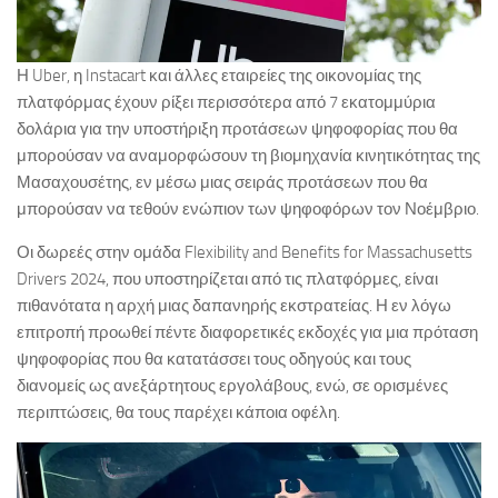
Η Uber, η Instacart και άλλες εταιρείες της οικονομίας της
πλατφόρμας έχουν ρίξει περισσότερα από 7 εκατομμύρια
δολάρια για την υποστήριξη προτάσεων ψηφοφορίας που θα
μπορούσαν να αναμορφώσουν τη βιομηχανία κινητικότητας της
Μασαχουσέτης, εν μέσω μιας σειράς προτάσεων που θα
μπορούσαν να τεθούν ενώπιον των ψηφοφόρων τον Νοέμβριο.
Οι δωρεές στην ομάδα Flexibility and Benefits for Massachusetts
Drivers 2024, που υποστηρίζεται από τις πλατφόρμες, είναι
πιθανότατα η αρχή μιας δαπανηρής εκστρατείας. Η εν λόγω
επιτροπή προωθεί πέντε διαφορετικές εκδοχές για μια πρόταση
ψηφοφορίας που θα κατατάσσει τους οδηγούς και τους
διανομείς ως ανεξάρτητους εργολάβους, ενώ, σε ορισμένες
περιπτώσεις, θα τους παρέχει κάποια οφέλη.