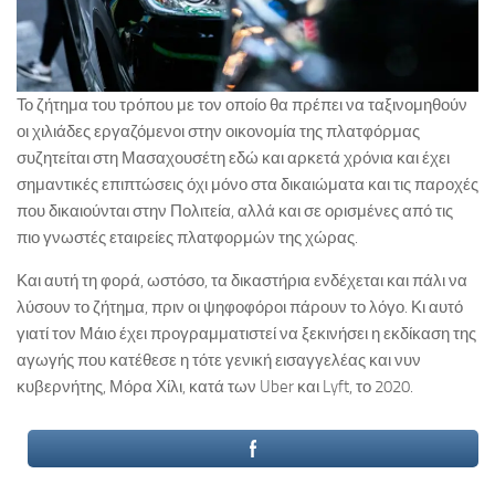
Το ζήτημα του τρόπου με τον οποίο θα πρέπει να ταξινομηθούν
οι χιλιάδες εργαζόμενοι στην οικονομία της πλατφόρμας
συζητείται στη Μασαχουσέτη εδώ και αρκετά χρόνια και έχει
σημαντικές επιπτώσεις όχι μόνο στα δικαιώματα και τις παροχές
που δικαιούνται στην Πολιτεία, αλλά και σε ορισμένες από τις
πιο γνωστές εταιρείες πλατφορμών της χώρας.
Και αυτή τη φορά, ωστόσο, τα δικαστήρια ενδέχεται και πάλι να
λύσουν το ζήτημα, πριν οι ψηφοφόροι πάρουν το λόγο. Κι αυτό
γιατί τον Μάιο έχει προγραμματιστεί να ξεκινήσει η εκδίκαση της
αγωγής που κατέθεσε η τότε γενική εισαγγελέας και νυν
κυβερνήτης, Μόρα Χίλι, κατά των Uber και Lyft, το 2020.