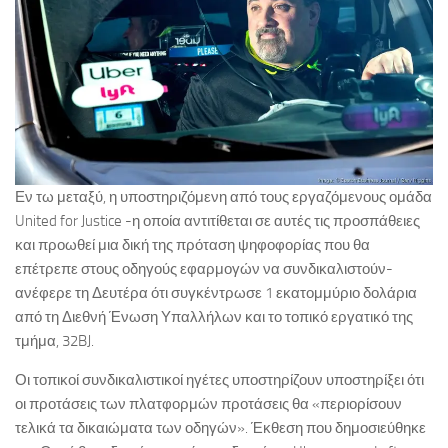
Εν τω μεταξύ, η υποστηριζόμενη από τους εργαζόμενους ομάδα
United for Justice -η οποία αντιτίθεται σε αυτές τις προσπάθειες
και προωθεί μια δική της πρόταση ψηφοφορίας που θα
επέτρεπε στους οδηγούς εφαρμογών να συνδικαλιστούν-
ανέφερε τη Δευτέρα ότι συγκέντρωσε 1 εκατομμύριο δολάρια
από τη Διεθνή Ένωση Υπαλλήλων και το τοπικό εργατικό της
τμήμα, 32BJ.
Οι τοπικοί συνδικαλιστικοί ηγέτες υποστηρίζουν υποστηρίξει ότι
οι προτάσεις των πλατφορμών προτάσεις θα «περιορίσουν
τελικά τα δικαιώματα των οδηγών». Έκθεση που δημοσιεύθηκε