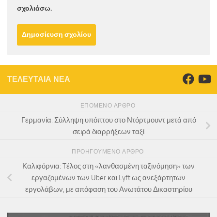
σχολιάσω.
ΤΕΛΕΥΤΑΙΑ ΝΕΑ
ΕΠΌΜΕΝΟ ΆΡΘΡΟ
Γερμανία: Σύλληψη υπόπτου στο Ντόρτμουντ μετά από
σειρά διαρρήξεων ταξί
ΠΡΟΗΓΟΎΜΕΝΟ ΆΡΘΡΟ
Καλιφόρνια: Tέλος στη «λανθασμένη ταξινόμηση» των
εργαζομένων των Uber και Lyft ως ανεξάρτητων
εργολάβων, με απόφαση του Ανωτάτου Δικαστηρίου