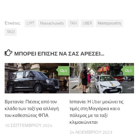
Ετικέτες:
LYFT
Massachusetts
TAXI
UBER
Μασαχουσέτη
ΤΑΞΙ
ΜΠΟΡΕΊ ΕΠΊΣΗΣ ΝΑ ΣΑΣ ΑΡΈΣΕΙ...
0
0
Βρετανία: Πιέσεις από τον
Ισπανία: Η Uber μειώνει τις
κλάδο των ταξί για αλλαγή
τιμές στη Μαγιόρκα και ο
του καθεστώτος ΦΠΑ
πόλεμος με τα ταξί
κλιμακώνεται
10 ΣΕΠΤΕΜΒΡΊΟΥ 2024
24 ΝΟΕΜΒΡΊΟΥ 2023