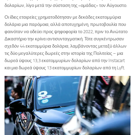
δολαρίων, λίγο μετά την σύσταση της «ομάδας» τον Αύγουστο.
Οι ίδιες εταιρείες χρηματοδότησαν με δεκάδες εκατομμύρια
δολάρια μια παρόμοια, αλλά αποτυχημένη, πρωτοβουλία που
φαινόταν να οδεύει προς ψηφοφορία το 2022, πριν το Ανώτατο
Δικαστήριο την κρίνει αντισυνταγματική. Τότε συγκέντρωσαν
σχεδόν 44 εκατομμύρια δολάρια, λαμβάνοντας μεταξύ άλλων
τις δύο μεγαλύτερες δωρεές στην ιστορία της Πολιτείας – μια
δωρεά ύψους 13,3 εκατομμυρίων δολαρίων από την Instacart
και μια δωρεά ύψους 13 εκατομμυρίων δολαρίων από τη Lyft.