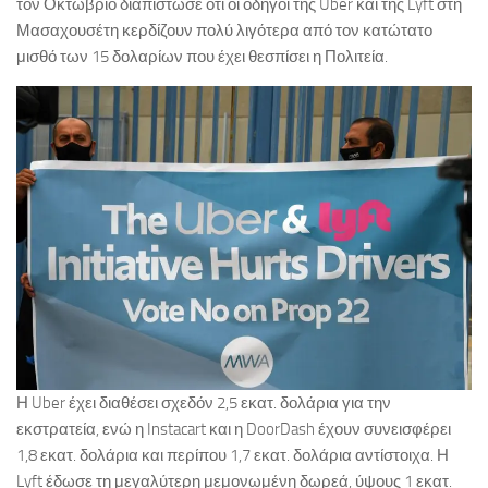
τον Οκτώβριο διαπίστωσε ότι οι οδηγοί της Uber και της Lyft στη
Μασαχουσέτη κερδίζουν πολύ λιγότερα από τον κατώτατο
μισθό των 15 δολαρίων που έχει θεσπίσει η Πολιτεία.
Η Uber έχει διαθέσει σχεδόν 2,5 εκατ. δολάρια για την
εκστρατεία, ενώ η Instacart και η DoorDash έχουν συνεισφέρει
1,8 εκατ. δολάρια και περίπου 1,7 εκατ. δολάρια αντίστοιχα. Η
Lyft έδωσε τη μεγαλύτερη μεμονωμένη δωρεά, ύψους 1 εκατ.