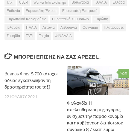
TAXI
UBER
Worker Info Exchange
Βουλγαρία
ΓΑΛΛΙΑ
Ελλάδα
Εσθονία
Ευρωπαϊκή Ένωση
Ευρωπαϊκή Επιτροπή
Ευρωπαϊκό Κοινοβούλιο
Ευρωπαϊκό Συμβούλιο
Ευρώπη
Ιρλανδία
ΙΤΑΛΙΑ
Λετονία
Λιθουανία
Ουγγαρία
Πλατφόρμες
Σουηδία
ΤΑΞΙ
Τσεχία
ΦΙΝΛΑΔΙΑ
ΜΠΟΡΕΊ ΕΠΊΣΗΣ ΝΑ ΣΑΣ ΑΡΈΣΕΙ...
Buenos Aires: 5.700 κάτοχοι
0
άδειας εγκατέλειψαν τη
δραστηριότητα του ταξί
22 ΙΟΥΛΊΟΥ 2021
Φινλανδία: Η
απελευθέρωση της αγοράς
ενίσχυσε την παραοικονομία
και η κυβέρνηση διαπίστωσε
συνολικά 8,7 εκατ. ευρώ