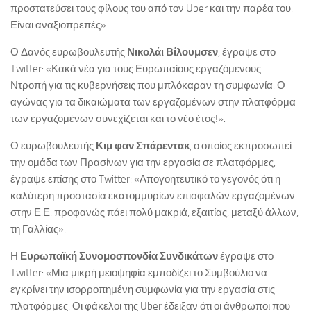
προστατεύσει τους φίλους του από τον Uber και την παρέα του.
Είναι αναξιοπρεπές».
Ο Δανός ευρωβουλευτής
Νικολάι Βίλουμσεν
, έγραψε στο
Twitter: «Κακά νέα για τους Ευρωπαίους εργαζόμενους.
Ντροπή για τις κυβερνήσεις που μπλόκαραν τη συμφωνία. Ο
αγώνας για τα δικαιώματα των εργαζομένων στην πλατφόρμα
των εργαζομένων συνεχίζεται και το νέο έτος!».
Ο ευρωβουλευτής
Κιμ φαν Σπάρεντακ
, ο οποίος εκπροσωπεί
την ομάδα των Πρασίνων για την εργασία σε πλατφόρμες,
έγραψε επίσης στο Twitter: «Απογοητευτικό το γεγονός ότι η
καλύτερη προστασία εκατομμυρίων επισφαλών εργαζομένων
στην Ε.Ε. προφανώς πάει πολύ μακριά, εξαιτίας, μεταξύ άλλων,
τη Γαλλίας».
Η
Ευρωπαϊκή Συνομοσπονδία Συνδικάτων
έγραψε στο
Twitter: «Μια μικρή μειοψηφία εμποδίζει το Συμβούλιο να
εγκρίνει την ισορροπημένη συμφωνία για την εργασία στις
πλατφόρμες. Οι φάκελοι της Uber έδειξαν ότι οι άνθρωποι που