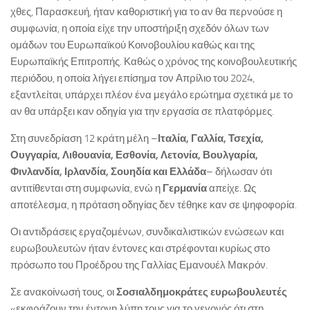
χθες, Παρασκευή, ήταν καθοριστική για το αν θα περνούσε η
συμφωνία, η οποία είχε την υποστήριξη σχεδόν όλων των
ομάδων του Ευρωπαϊκού Κοινοβουλίου καθώς και της
Ευρωπαϊκής Επιτροπής. Καθώς ο χρόνος της κοινοβουλευτικής
περιόδου, η οποία λήγει επίσημα τον Απρίλιο του 2024,
εξαντλείται, υπάρχει πλέον ένα μεγάλο ερώτημα σχετικά με το
αν θα υπάρξει καν οδηγία για την εργασία σε πλατφόρμες.
Στη συνεδρίαση 12 κράτη μέλη –
Ιταλία, Γαλλία, Τσεχία,
Ουγγαρία, Λιθουανία, Εσθονία, Λετονία, Βουλγαρία,
Φινλανδία, Ιρλανδία, Σουηδία και Ελλάδα
– δήλωσαν ότι
αντιτίθενται στη συμφωνία, ενώ η
Γερμανία
απείχε. Ως
αποτέλεσμα, η πρόταση οδηγίας δεν τέθηκε καν σε ψηφοφορία.
Οι αντιδράσεις εργαζομένων, συνδικαλιστικών ενώσεων και
ευρωβουλευτών ήταν έντονες και στρέφονται κυρίως στο
πρόσωπο του Προέδρου της Γαλλίας Εμανουέλ Μακρόν.
Σε ανακοίνωσή τους, οι
Σοσιαλδημοκράτες ευρωβουλευτές
«εκφράζουν την έντονη λύπη τους για το γεγονός ότι στη