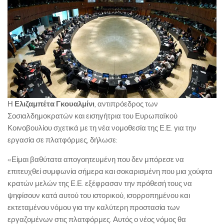
Η
Ελιζαμπέτα Γκουαλμίνι
, αντιπρόεδρος των
Σοσιαλδημοκρατών και εισηγήτρια του Ευρωπαϊκού
Κοινοβουλίου σχετικά με τη νέα νομοθεσία της Ε.Ε. για την
εργασία σε πλατφόρμες, δήλωσε:
«Είμαι βαθύτατα απογοητευμένη που δεν μπόρεσε να
επιτευχθεί συμφωνία σήμερα και σοκαρισμένη που μια χούφτα
κρατών μελών της Ε.Ε. εξέφρασαν την πρόθεσή τους να
ψηφίσουν κατά αυτού του ιστορικού, ισορροπημένου και
εκτεταμένου νόμου για την καλύτερη προστασία των
εργαζομένων στις πλατφόρμες. Αυτός ο νέος νόμος θα