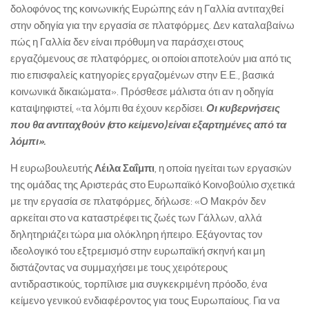
δολοφόνος της κοινωνικής Ευρώπης εάν η Γαλλία αντιταχθεί
στην οδηγία για την εργασία σε πλατφόρμες. Δεν καταλαβαίνω
πώς η Γαλλία δεν είναι πρόθυμη να παράσχει στους
εργαζόμενους σε πλατφόρμες, οι οποίοι αποτελούν μια από τις
πιο επισφαλείς κατηγορίες εργαζομένων στην Ε.Ε., βασικά
κοινωνικά δικαιώματα». Πρόσθεσε μάλιστα ότι αν η οδηγία
καταψηφιστεί, «τα λόμπι θα έχουν κερδίσει.
Οι κυβερνήσεις
που θα αντιταχθούν (στο κείμενο) είναι εξαρτημένες από τα
λόμπι».
Η ευρωβουλευτής
Λέιλα Σαΐμπι
, η οποία ηγείται των εργασιών
της ομάδας της Αριστεράς στο Ευρωπαϊκό Κοινοβούλιο σχετικά
με την εργασία σε πλατφόρμες, δήλωσε: «Ο Μακρόν δεν
αρκείται στο να καταστρέφει τις ζωές των Γάλλων, αλλά
δηλητηριάζει τώρα μια ολόκληρη ήπειρο. Εξάγοντας τον
ιδεολογικό του εξτρεμισμό στην ευρωπαϊκή σκηνή και μη
διστάζοντας να συμμαχήσει με τους χειρότερους
αντιδραστικούς, τορπίλισε μια συγκεκριμένη πρόοδο, ένα
κείμενο γενικού ενδιαφέροντος για τους Ευρωπαίους. Για να