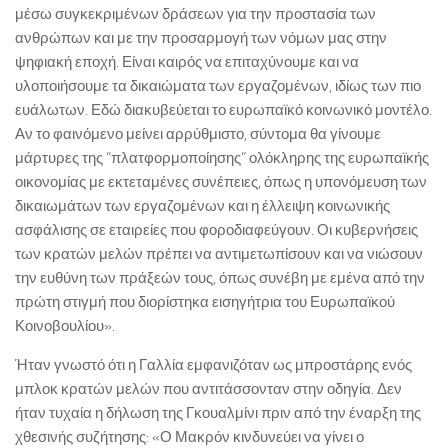
μέσω συγκεκριμένων δράσεων για την προστασία των
ανθρώπων και με την προσαρμογή των νόμων μας στην
ψηφιακή εποχή. Είναι καιρός να επιταχύνουμε και να
υλοποιήσουμε τα δικαιώματα των εργαζομένων, ιδίως των πιο
ευάλωτων. Εδώ διακυβεύεται το ευρωπαϊκό κοινωνικό μοντέλο.
Αν το φαινόμενο μείνει αρρύθμιστο, σύντομα θα γίνουμε
μάρτυρες της “πλατφορμοποίησης” ολόκληρης της ευρωπαϊκής
οικονομίας με εκτεταμένες συνέπειες, όπως η υπονόμευση των
δικαιωμάτων των εργαζομένων και η έλλειψη κοινωνικής
ασφάλισης σε εταιρείες που φοροδιαφεύγουν. Οι κυβερνήσεις
των κρατών μελών πρέπει να αντιμετωπίσουν και να νιώσουν
την ευθύνη των πράξεών τους, όπως συνέβη με εμένα από την
πρώτη στιγμή που διορίστηκα εισηγήτρια του Ευρωπαϊκού
Κοινοβουλίου».
Ήταν γνωστό ότι η Γαλλία εμφανιζόταν ως μπροστάρης ενός
μπλοκ κρατών μελών που αντιτάσσονταν στην οδηγία. Δεν
ήταν τυχαία η δήλωση της Γκουαλμίνι πριν από την έναρξη της
χθεσινής συζήτησης: «Ο Μακρόν κινδυνεύει να γίνει ο