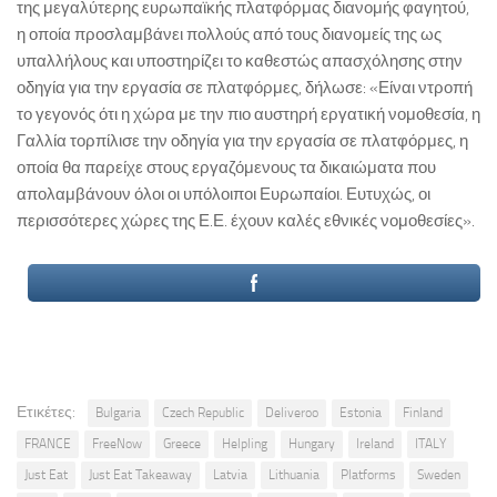
της μεγαλύτερης ευρωπαϊκής πλατφόρμας διανομής φαγητού,
η οποία προσλαμβάνει πολλούς από τους διανομείς της ως
υπαλλήλους και υποστηρίζει το καθεστώς απασχόλησης στην
οδηγία για την εργασία σε πλατφόρμες, δήλωσε: «Είναι ντροπή
το γεγονός ότι η χώρα με την πιο αυστηρή εργατική νομοθεσία, η
Γαλλία τορπίλισε την οδηγία για την εργασία σε πλατφόρμες, η
οποία θα παρείχε στους εργαζόμενους τα δικαιώματα που
απολαμβάνουν όλοι οι υπόλοιποι Ευρωπαίοι. Ευτυχώς, οι
περισσότερες χώρες της Ε.Ε. έχουν καλές εθνικές νομοθεσίες».
Ετικέτες:
Bulgaria
Czech Republic
Deliveroo
Estonia
Finland
FRANCE
FreeNow
Greece
Helpling
Hungary
Ireland
ITALY
Just Eat
Just Eat Takeaway
Latvia
Lithuania
Platforms
Sweden