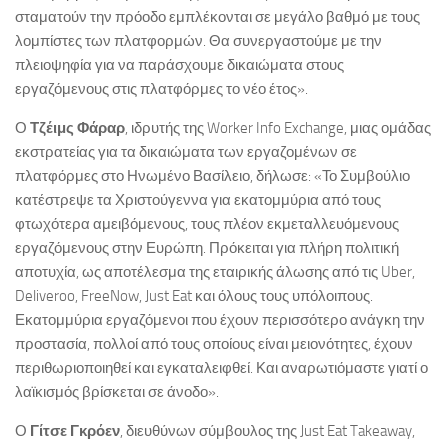
σταματούν την πρόοδο εμπλέκονται σε μεγάλο βαθμό με τους
λομπίστες των πλατφορμών. Θα συνεργαστούμε με την
πλειοψηφία για να παράσχουμε δικαιώματα στους
εργαζόμενους στις πλατφόρμες το νέο έτος».
Ο
Τζέιμς Φάραρ
, ιδρυτής της Worker Info Exchange, μιας ομάδας
εκστρατείας για τα δικαιώματα των εργαζομένων σε
πλατφόρμες στο Ηνωμένο Βασίλειο, δήλωσε: «Το Συμβούλιο
κατέστρεψε τα Χριστούγεννα για εκατομμύρια από τους
φτωχότερα αμειβόμενους, τους πλέον εκμεταλλευόμενους
εργαζόμενους στην Ευρώπη. Πρόκειται για πλήρη πολιτική
αποτυχία, ως αποτέλεσμα της εταιρικής άλωσης από τις Uber,
Deliveroo, FreeNow, Just Eat και όλους τους υπόλοιπους.
Εκατομμύρια εργαζόμενοι που έχουν περισσότερο ανάγκη την
προστασία, πολλοί από τους οποίους είναι μειονότητες, έχουν
περιθωριοποιηθεί και εγκαταλειφθεί. Και αναρωτιόμαστε γιατί ο
λαϊκισμός βρίσκεται σε άνοδο».
Ο
Γίτσε Γκρόεν
, διευθύνων σύμβουλος της Just Eat Takeaway,