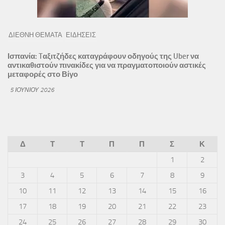
ΔΙΕΘΝΗ ΘΕΜΑΤΑ
ΕΙΔΗΣΕΙΣ
Ισπανία: Tαξιτζήδες καταγράφουν οδηγούς της Uber να
αντικαθιστούν πινακίδες για να πραγματοποιούν αστικές
μεταφορές στο Βίγο
5 ΙΟΥΝΊΟΥ 2026
Δ
Τ
Τ
Π
Π
Σ
Κ
1
2
3
4
5
6
7
8
9
10
11
12
13
14
15
16
17
18
19
20
21
22
23
24
25
26
27
28
29
30