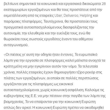
βελτίωνε σημαντικά τα κοινωνικά και εργασιακά δικαιώματα 28
εκατομμυρίων εργαζομένων και θα τους προστάτευε από την
εκμετάλλευση από τις εταιρείες Uber, Deliveroo, Helpling και
παρόμοιες πλατφόρμες. Ταυτόχρονα, θα προστατεύει τους
πραγματικά αυτοαπασχολούμενους διασφαλίζοντας την
αυτονομία, την ελευθερία και την ευελιξία τους, ενώ θα
θωρακίσει τους σωστούς εργοδότες έναντι του αθέμιτου
ανταγωνισμού.
«Οι πιέσεις γι’ αυτή την οδηγία ήταν έντονες. Το ευρωπαϊκό
λόμπι για την εργασία σε πλατφόρμες καλεί μάλιστα ανοιχτά τα
κράτη μέλη να μην εγκρίνουν αυτόν τον νόμο. Τα τελευταία
χρόνια, πολλές εταιρείες έχουν δημιουργήσει τζίρο ρεκόρ στις
πλάτες των εργαζομένων, οι οποίοι σε πολλές περιπτώσεις
εργάζονται για τις πλατφόρμες ως εικονικοί
αυτοαπασχολούμενοι, χωρίς κοινωνική ασφάλιση. Καλούμε τις
κυβερνήσεις της Ε.Ε. να μην πέσουν στην παγίδα των λόμπι της
βιομηχανίας. Το να επαίρονται για την κοινωνική Ευρώπη
απλώς δεν αρκεί. Η κοινωνική Ευρώπη πρέπει να οικοδομηθεί