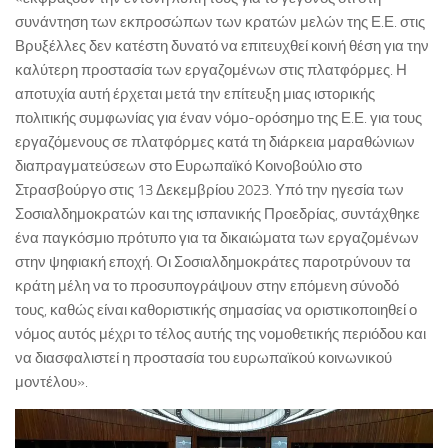
συνάντηση των εκπροσώπων των κρατών μελών της Ε.Ε. στις
Βρυξέλλες δεν κατέστη δυνατό να επιτευχθεί κοινή θέση για την
καλύτερη προστασία των εργαζομένων στις πλατφόρμες. Η
αποτυχία αυτή έρχεται μετά την επίτευξη μιας ιστορικής
πολιτικής συμφωνίας για έναν νόμο-ορόσημο της Ε.Ε. για τους
εργαζόμενους σε πλατφόρμες κατά τη διάρκεια μαραθώνιων
διαπραγματεύσεων στο Ευρωπαϊκό Κοινοβούλιο στο
Στρασβούργο στις 13 Δεκεμβρίου 2023. Υπό την ηγεσία των
Σοσιαλδημοκρατών και της ισπανικής Προεδρίας, συντάχθηκε
ένα παγκόσμιο πρότυπο για τα δικαιώματα των εργαζομένων
στην ψηφιακή εποχή. Οι Σοσιαλδημοκράτες παροτρύνουν τα
κράτη μέλη να το προσυπογράψουν στην επόμενη σύνοδό
τους, καθώς είναι καθοριστικής σημασίας να οριστικοποιηθεί ο
νόμος αυτός μέχρι το τέλος αυτής της νομοθετικής περιόδου και
να διασφαλιστεί η προστασία του ευρωπαϊκού κοινωνικού
μοντέλου».