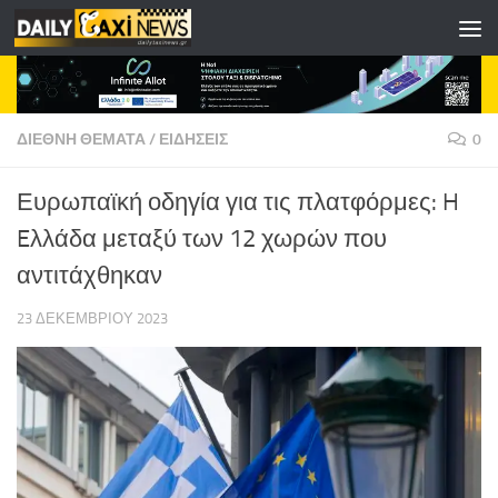
Skip to content
ΔΙΕΘΝΗ ΘΕΜΑΤΑ
/
ΕΙΔΗΣΕΙΣ
0
Ευρωπαϊκή οδηγία για τις πλατφόρμες: H
Eλλάδα μεταξύ των 12 χωρών που
αντιτάχθηκαν
23 ΔΕΚΕΜΒΡΊΟΥ 2023