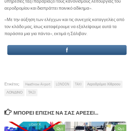
υπηρεσίες ταξί παραβιάζει τους κανονισμούς λειτουργίας του
αεροδρομίου και διαπράττει ποινικό αδίκημα».
«Με την αύξηση των ελέγχων και τις συνεχείς καταγγελίες από
τον κλάδο μας, ίσως καταφέρουμε να εξαλείψουμε αυτά τα
παράσιτα μια για πάντα», εκτιμά η Σάλιβαν.
Ετικέτες:
Heathrow Airport
LONDON
TAXI
Αεροδρόμιο Χίθροου
ΛΟΝΔΙΝΟ
ΤΑΞΙ
ΜΠΟΡΕΊ ΕΠΊΣΗΣ ΝΑ ΣΑΣ ΑΡΈΣΕΙ...
0
0