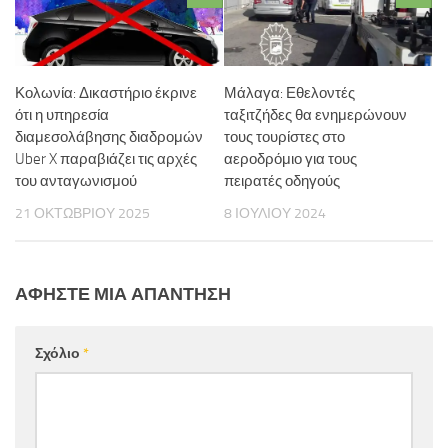
Κολωνία: Δικαστήριο έκρινε
Μάλαγα: Εθελοντές
ότι η υπηρεσία
ταξιτζήδες θα ενημερώνουν
διαμεσολάβησης διαδρομών
τους τουρίστες στο
Uber X παραβιάζει τις αρχές
αεροδρόμιο για τους
του ανταγωνισμού
πειρατές οδηγούς
21 ΟΚΤΩΒΡΊΟΥ 2025
8 ΙΟΥΛΊΟΥ 2024
ΑΦΉΣΤΕ ΜΙΑ ΑΠΆΝΤΗΣΗ
Σχόλιο
*