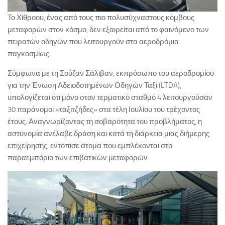
Το Χίθροου, ένας από τους πιο πολυσύχναστους κόμβους
μεταφορών στον κόσμο, δεν εξαιρείται από το φαινόμενο των
πειρατών οδηγών που λειτουργούν στα αεροδρόμια
παγκοσμίως.
Σύμφωνα με τη Σούζαν Σάλιβαν, εκπρόσωπο του αεροδρομίου
για την Ένωση Αδειοδοτημένων Οδηγών Ταξί (LTDA),
υπολογίζεται ότι μόνο στον τερματικό σταθμό 4 λειτουργούσαν
30 παράνομοι «ταξιτζήδες» στα τέλη Ιουλίου του τρέχοντος
έτους. Αναγνωρίζοντας τη σοβαρότητα του προβλήματος, η
αστυνομία ανέλαβε δράση και κατά τη διάρκεια μιας διήμερης
επιχείρησης, εντόπισε άτομα που εμπλέκονται στο
παραεμπόριο των επιβατικών μεταφορών.