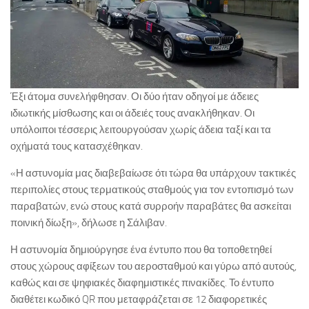
Έξι άτομα συνελήφθησαν. Οι δύο ήταν οδηγοί με άδειες
ιδιωτικής μίσθωσης και οι άδειές τους ανακλήθηκαν. Οι
υπόλοιποι τέσσερις λειτουργούσαν χωρίς άδεια ταξί και τα
οχήματά τους κατασχέθηκαν.
«Η αστυνομία μας διαβεβαίωσε ότι τώρα θα υπάρχουν τακτικές
περιπολίες στους τερματικούς σταθμούς για τον εντοπισμό των
παραβατών, ενώ στους κατά συρροήν παραβάτες θα ασκείται
ποινική δίωξη», δήλωσε η Σάλιβαν.
Η αστυνομία δημιούργησε ένα έντυπο που θα τοποθετηθεί
στους χώρους αφίξεων του αεροσταθμού και γύρω από αυτούς,
καθώς και σε ψηφιακές διαφημιστικές πινακίδες. Το έντυπο
διαθέτει κωδικό QR που μεταφράζεται σε 12 διαφορετικές