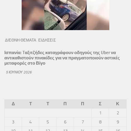
ΔΙΕΘΝΗ ΘΕΜΑΤΑ
ΕΙΔΗΣΕΙΣ
Ισπανία: Tαξιτζήδες καταγράφουν οδηγούς της Uber να
αντικαθιστούν πινακίδες για να πραγματοποιούν αστικές
μεταφορές στο Βίγο
5 ΙΟΥΝΊΟΥ 2026
Δ
Τ
Τ
Π
Π
Σ
Κ
1
2
3
4
5
6
7
8
9
10
11
12
13
14
15
16