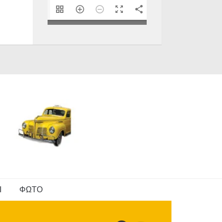
1/40
Ι
ΦΩΤΟ