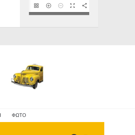
1/40
Ι
ΦΩΤΟ