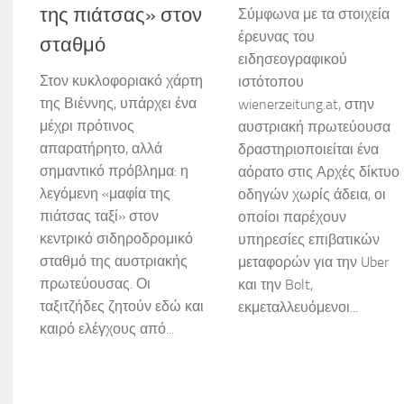
της πιάτσας» στον
Σύμφωνα με τα στοιχεία
έρευνας του
σταθμό
ειδησεογραφικού
Στον κυκλοφοριακό χάρτη
ιστότοπου
της Βιέννης, υπάρχει ένα
wienerzeitung.at, στην
μέχρι πρότινος
αυστριακή πρωτεύουσα
απαρατήρητο, αλλά
δραστηριοποιείται ένα
σημαντικό πρόβλημα: η
αόρατο στις Αρχές δίκτυο
λεγόμενη «μαφία της
οδηγών χωρίς άδεια, οι
πιάτσας ταξί» στον
οποίοι παρέχουν
κεντρικό σιδηροδρομικό
υπηρεσίες επιβατικών
σταθμό της αυστριακής
μεταφορών για την Uber
πρωτεύουσας. Οι
και την Bolt,
ταξιτζήδες ζητούν εδώ και
εκμεταλλευόμενοι...
καιρό ελέγχους από...