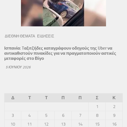
ΔΙΕΘΝΗ ΘΕΜΑΤΑ
ΕΙΔΗΣΕΙΣ
Ισπανία: Tαξιτζήδες καταγράφουν οδηγούς της Uber να
αντικαθιστούν πινακίδες για να πραγματοποιούν αστικές
μεταφορές στο Βίγο
5 ΙΟΥΝΊΟΥ 2026
Δ
Τ
Τ
Π
Π
Σ
Κ
1
2
3
4
5
6
7
8
9
10
11
12
13
14
15
16