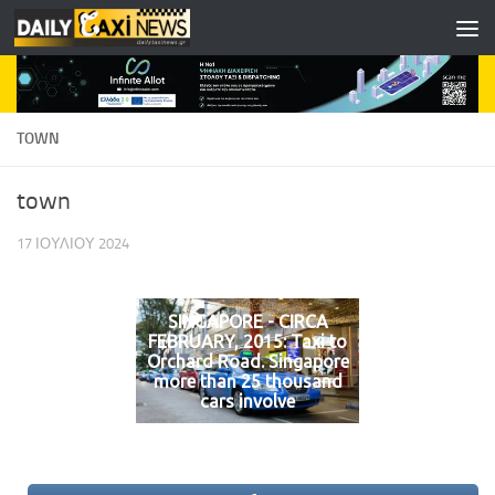
Skip to content
TOWN
town
17 ΙΟΥΛΊΟΥ 2024
SINGAPORE - CIRCA
FEBRUARY, 2015: Taxi to
Orchard Road. Singapore
more than 25 thousand
cars involve