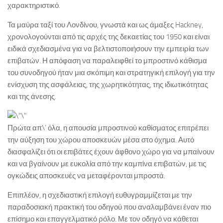
χαρακτηριστικό.
Τα μαύρα ταξί του Λονδίνου, γνωστά και ως άμαξες Hackney,
χρονολογούνται από τις αρχές της δεκαετίας του 1950 και είναι
ειδικά σχεδιασμένα για να βελτιστοποιήσουν την εμπειρία των
επιβατών. Η απόφαση να παραλειφθεί το μπροστινό κάθισμα
του συνοδηγού ήταν μια σκόπιμη και στρατηγική επιλογή για την
ενίσχυση της ασφάλειας, της χωρητικότητας, της ιδιωτικότητας
και της άνεσης.
Πρώτα απ\’ όλα, η απουσία μπροστινού καθίσματος επιτρέπει
την αύξηση του χώρου αποσκευών μέσα στο όχημα. Αυτό
διασφαλίζει ότι οι επιβάτες έχουν άφθονο χώρο για να μπαίνουν
και να βγαίνουν με ευκολία από την καμπίνα επιβατών, με τις
ογκώδεις αποσκευές να μεταφέρονται μπροστά.
Επιπλέον, η σχεδιαστική επιλογή ευθυγραμμίζεται με την
παραδοσιακή πρακτική του οδηγού που αναλαμβάνει έναν πιο
επίσημο και επαγγελματικό ρόλο. Με τον οδηγό να κάθεται