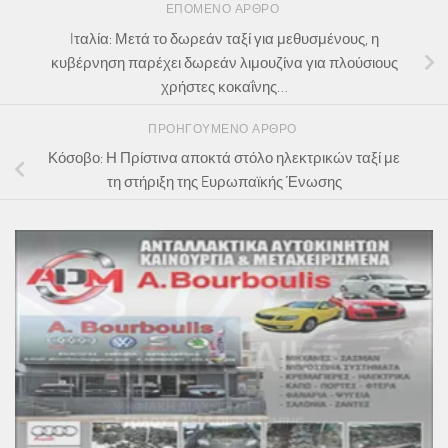
ΕΠΌΜΕΝΟ ΆΡΘΡΟ
Iταλία: Μετά το δωρεάν ταξί για μεθυσμένους, η
κυβέρνηση παρέχει δωρεάν λιμουζίνα για πλούσιους
χρήστες κοκαΐνης…
ΠΡΟΗΓΟΎΜΕΝΟ ΆΡΘΡΟ
Κόσοβο: Η Πρίστινα αποκτά στόλο ηλεκτρικών ταξί με
τη στήριξη της Eυρωπαϊκής Ένωσης