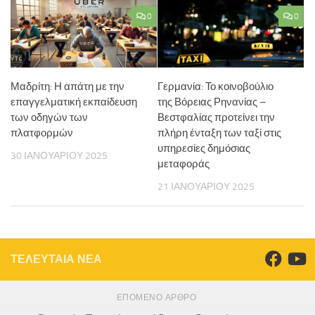
0
0
Μαδρίτη: Η απάτη με την
Γερμανία: Το κοινοβούλιο
επαγγελματική εκπαίδευση
της Βόρειας Ρηνανίας –
των οδηγών των
Βεστφαλίας προτείνει την
πλατφορμών
πλήρη ένταξη των ταξί στις
υπηρεσίες δημόσιας
30 ΙΑΝΟΥΑΡΊΟΥ 2025
μεταφοράς
21 ΙΑΝΟΥΑΡΊΟΥ 2025
ΤΕΛΕΥΤΑΙΑ ΝΕΑ
ΕΠΌΜΕΝΟ ΆΡΘΡΟ