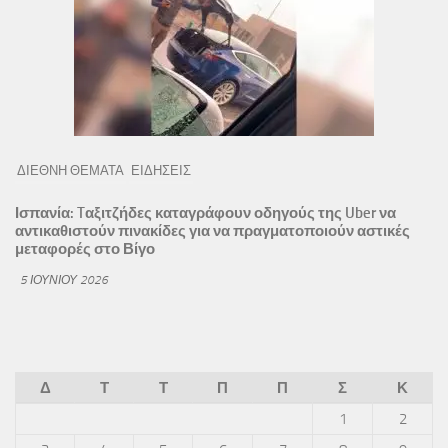
ΔΙΕΘΝΗ ΘΕΜΑΤΑ
ΕΙΔΗΣΕΙΣ
Ισπανία: Tαξιτζήδες καταγράφουν οδηγούς της Uber να
αντικαθιστούν πινακίδες για να πραγματοποιούν αστικές
μεταφορές στο Βίγο
5 ΙΟΥΝΊΟΥ 2026
Δ
Τ
Τ
Π
Π
Σ
Κ
1
2