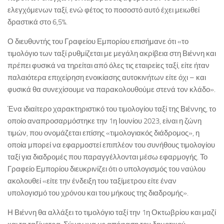
ελεγχόμενων ταξί, ενώ φέτος το ποσοστό αυτό έχει μειωθεί
δραστικά στο 6,5%.
Ο διευθυντής του Γραφείου Εμπορίου επισήμανε ότι «το
τιμολόγιο των ταξί ρυθμίζεται με μεγάλη ακρίβεια στη Βιέννη και
πρέπει φυσικά να τηρείται από όλες τις εταιρείες ταξί, είτε ήταν
παλαιότερα επιχείρηση ενοικίασης αυτοκινήτων είτε όχι – και
φυσικά θα συνεχίσουμε να παρακολουθούμε στενά τον κλάδο».
Ένα ιδιαίτερο χαρακτηριστικό του τιμολογίου ταξί της Βιέννης, το
οποίο αναπροσαρμόστηκε την 1η Ιουνίου 2023, είναι η ζώνη
τιμών, που ονομάζεται επίσης «τιμολογιακός διάδρομος», η
οποία μπορεί να εφαρμοστεί επιπλέον του συνήθους τιμολογίου
ταξί για διαδρομές που παραγγέλλονται μέσω εφαρμογής. Το
Γραφείο Εμπορίου διευκρινίζει ότι ο υπολογισμός του ναύλου
ακολουθεί «είτε την ένδειξη του ταξίμετρου είτε έναν
υπολογισμό του χρόνου και του μήκους της διαδρομής».
Η Βιέννη θα αλλάξει το τιμολόγιο ταξί την 1η Οκτωβρίου και μαζί