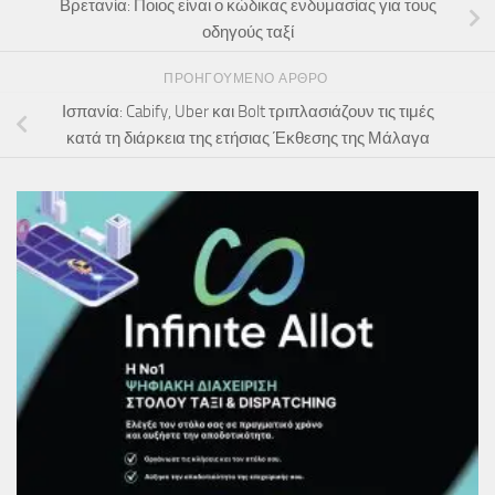
Βρετανία: Ποιος είναι ο κώδικας ενδυμασίας για τους
οδηγούς ταξί
ΠΡΟΗΓΟΎΜΕΝΟ ΆΡΘΡΟ
Ισπανία: Cabify, Uber και Bolt τριπλασιάζουν τις τιμές
κατά τη διάρκεια της ετήσιας Έκθεσης της Μάλαγα