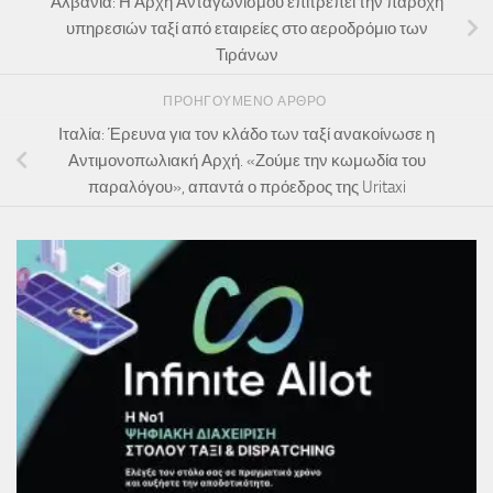
Αλβανία: Η Αρχή Ανταγωνισμού επιτρέπει την παροχή
υπηρεσιών ταξί από εταιρείες στο αεροδρόμιο των
Τιράνων
ΠΡΟΗΓΟΎΜΕΝΟ ΆΡΘΡΟ
Ιταλία: Έρευνα για τον κλάδο των ταξί ανακοίνωσε η
Αντιμονοπωλιακή Αρχή. «Ζούμε την κωμωδία του
παραλόγου», απαντά ο πρόεδρος της Uritaxi