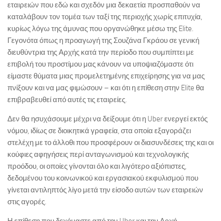
εταιρειών που εδώ και σχεδόν μια δεκαετία προσπαθούν να
καταλάβουν τον τομέα των ταξί της περιοχής χωρίς επιτυχία,
κυρίως λόγω της άμυνας που οργανώθηκε μέσω της Elite.
Γεγονότα όπως η προαγωγή της Σουζάνα Γκράου σε γενική
διευθύντρια της Αρχής κατά την περίοδο που συμπίπτει με
επιβολή του προστίμου μας κάνουν να υποψιαζόμαστε ότι
είμαστε θύματα μιας προμελετημένης επιχείρησης για να μας
πνίξουν και να μας φιμώσουν – και ότι η επίθεση στην Elite θα
επιβραβευθεί από αυτές τις εταιρείες.
Δεν θα ησυχάσουμε μέχρι να δείξουμε ότι η Uber ενεργεί εκτός
νόμου, ιδίως σε διοικητικά γραφεία, στα οποία εξαγοράζει
στελέχη με το άλλοθι που προσφέρουν οι διασυνδέσεις της και οι
κούφιες αφηγήσεις περί ανταγωνισμού και τεχνολογικής
προόδου, οι οποίες γίνονται όλο και λιγότερο αξιόπιστες,
δεδομένου του κοινωνικού και εργασιακού εκφυλισμού που
γίνεται αντιληπτός λίγο μετά την είσοδο αυτών των εταιρειών
στις αγορές.