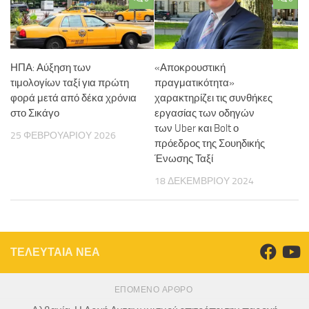
ΗΠΑ: Αύξηση των
«Αποκρουστική
τιμολογίων ταξί για πρώτη
πραγματικότητα»
φορά μετά από δέκα χρόνια
χαρακτηρίζει τις συνθήκες
στο Σικάγο
εργασίας των οδηγών
των Uber και Bolt ο
25 ΦΕΒΡΟΥΑΡΊΟΥ 2026
πρόεδρος της Σουηδικής
Ένωσης Ταξί
18 ΔΕΚΕΜΒΡΊΟΥ 2024
ΤΕΛΕΥΤΑΙΑ ΝΕΑ
ΕΠΌΜΕΝΟ ΆΡΘΡΟ