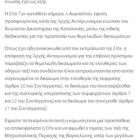
ένωσης έχει ως εξής:
Η Elite Taxi καταθέτει σήμερα, 4 Αυγούστου, έφεση,
προσφεύγοντας κατά της Aρχής Ανταγωνισμού ενώπιον του
Ανώτατου Δικαστηρίου της Καταλονίας, μέσω της ειδικής
διαδικασίας για την προστασία των θεμελιωδών δικαιωμάτων.
Όπως έχει ήδη ανακοινωθεί από τον εκπρόσωπο της Elite, η
απόφαση της Aρχής Ανταγωνισμού για την επιβολή προστίμου
παραβιάζει τα θεμελιώδη δικαιώματα και τις ελευθερίες των
οδηγών ταξί που συνδέονται ή/και εκπροσωπούνται από αυτήν:
συγκεκριμένα το δικαίωμα στην ελευθερία της έκφρασης
(άρθρο 20 του Συντάγματος), το δικαίωμα του συνεταιρίζεσθαι
και της συλλογικής υπεράσπισης των συμφερόντων (άρθρα 7
και 22 του Συντάγματος) και το δικαίωμα του συνέχεσθε (άρθρο
21 του Συντάγματος).
Είμαστε πεπεισμένοι ότι αυτή η κύρωση είναι μια προσπάθεια
να αποκεφαλιστεί η Elite και να φιμωθεί ο τομέας των ταξί της
Μητροπολιτικής Περιοχής της Βαρκελώνης υπέρ των μεγάλων