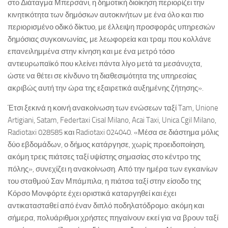
στο Διάταγμα Μπερσάνι, η δημοτική διοίκηση περιορίζει την
κινητικότητα των δημόσιων αυτοκινήτων με ένα όλο και πιο
περιορισμένο οδικό δίκτυο, με έλλειψη προσφοράς υπηρεσιών
δημόσιας συγκοινωνίας, με λεωφορεία και τραμ που κολλάνε
επανειλημμένα στην κίνηση και με ένα μετρό τόσο
αντιευρωπαϊκό που κλείνει πάντα λίγο μετά τα μεσάνυχτα,
ώστε να θέτει σε κίνδυνο τη διαθεσιμότητα της υπηρεσίας
ακριβώς αυτή την ώρα της εξαιρετικά αυξημένης ζήτησης».
Έτσι ξεκινά η κοινή ανακοίνωση των ενώσεων ταξί Tam, Unione
Artigiani, Satam, Federtaxi Cisal Milano, Acai Taxi, Unica Cgil Milano,
Radiotaxi 028585 και Radiotaxi 024040. «Μέσα σε διάστημα μόλις
δύο εβδομάδων, ο δήμος κατάργησε, χωρίς προειδοποίηση,
ακόμη τρεις πιάτσες ταξί υψίστης σημασίας στο κέντρο της
πόλης», συνεχίζει η ανακοίνωση. Από την ημέρα των εγκαινίων
του σταθμού Σαν Μπάμπιλα, η πιάτσα ταξί στην είσοδο της
Κόρσο Μονφόρτε έχει οριστικά καταργηθεί και έχει
αντικατασταθεί από έναν διπλό ποδηλατόδρομο: ακόμη και
σήμερα, πολυάριθμοι χρήστες πηγαίνουν εκεί για να βρουν ταξί