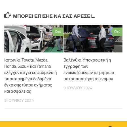
ΜΠΟΡΕΊ ΕΠΊΣΗΣ ΝΑ ΣΑΣ ΑΡΈΣΕΙ...
0
0
Iαπωνία: Toyota, Mazda,
Bαλένθια: Υποχρεωτική η
Honda, Suzuki και Yamaha
εγγραφή των
ελέγχονται για εσφαλμένα ή
ενοικιαζόμενων σε μητρώο
παραποιημένα δεδομένα
με τροποποίηση του νόμου
έγκρισης τύπου οχήματος
9 ΙΟΥΛΊΟΥ 2024
και ασφάλειας
5 ΙΟΥΝΊΟΥ 2024