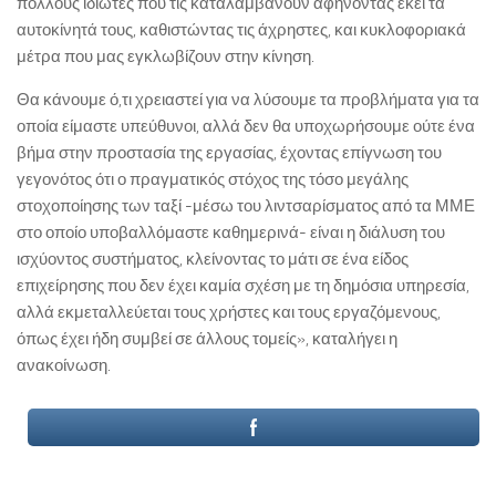
πολλούς ιδιώτες που τις καταλαμβάνουν αφήνοντας εκεί τα
αυτοκίνητά τους, καθιστώντας τις άχρηστες, και κυκλοφοριακά
μέτρα που μας εγκλωβίζουν στην κίνηση.
Θα κάνουμε ό,τι χρειαστεί για να λύσουμε τα προβλήματα για τα
οποία είμαστε υπεύθυνοι, αλλά δεν θα υποχωρήσουμε ούτε ένα
βήμα στην προστασία της εργασίας, έχοντας επίγνωση του
γεγονότος ότι ο πραγματικός στόχος της τόσο μεγάλης
στοχοποίησης των ταξί -μέσω του λιντσαρίσματος από τα ΜΜΕ
στο οποίο υποβαλλόμαστε καθημερινά- είναι η διάλυση του
ισχύοντος συστήματος, κλείνοντας το μάτι σε ένα είδος
επιχείρησης που δεν έχει καμία σχέση με τη δημόσια υπηρεσία,
αλλά εκμεταλλεύεται τους χρήστες και τους εργαζόμενους,
όπως έχει ήδη συμβεί σε άλλους τομείς», καταλήγει η
ανακοίνωση.