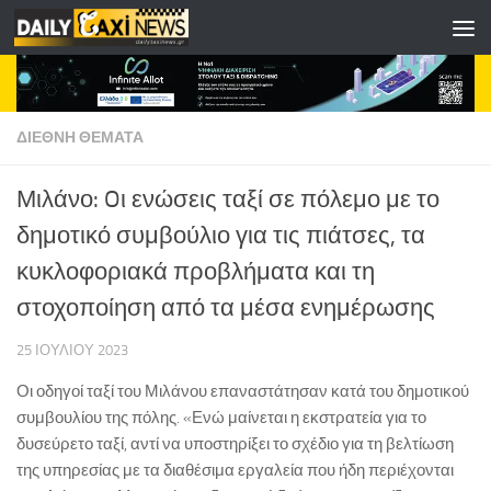
Skip to content
ΔΙΕΘΝΗ ΘΕΜΑΤΑ
Μιλάνο: Oι ενώσεις ταξί σε πόλεμο με το
δημοτικό συμβούλιο για τις πιάτσες, τα
κυκλοφοριακά προβλήματα και τη
στοχοποίηση από τα μέσα ενημέρωσης
25 ΙΟΥΛΊΟΥ 2023
Οι οδηγοί ταξί του Μιλάνου επαναστάτησαν κατά του δημοτικού
συμβουλίου της πόλης. «Ενώ μαίνεται η εκστρατεία για το
δυσεύρετο ταξί, αντί να υποστηρίξει το σχέδιο για τη βελτίωση
της υπηρεσίας με τα διαθέσιμα εργαλεία που ήδη περιέχονται