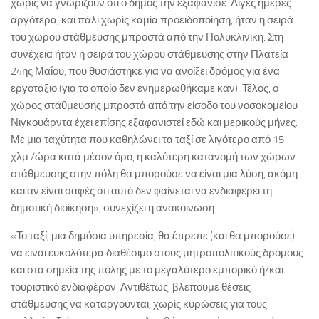
χωρίς να γνωρίζουν ότι ο δήμος την εξαφάνισε. Λίγες ημέρες
αργότερα, και πάλι χωρίς καμία προειδοποίηση, ήταν η σειρά
του χώρου στάθμευσης μπροστά από την Πολυκλινική. Στη
συνέχεια ήταν η σειρά του χώρου στάθμευσης στην Πλατεία
24ης Μαΐου, που θυσιάστηκε για να ανοίξει δρόμος για ένα
εργοτάξιο (για το οποίο δεν ενημερωθήκαμε καν). Τέλος, ο
χώρος στάθμευσης μπροστά από την είσοδο του νοσοκομείου
Νιγκουάρντα έχει επίσης εξαφανιστεί εδώ και μερικούς μήνες.
Με μια ταχύτητα που καθηλώνει τα ταξί σε λιγότερο από 15
χλμ./ώρα κατά μέσον όρο, η καλύτερη κατανομή των χώρων
στάθμευσης στην πόλη θα μπορούσε να είναι μια λύση, ακόμη
και αν είναι σαφές ότι αυτό δεν φαίνεται να ενδιαφέρει τη
δημοτική διοίκηση», συνεχίζει η ανακοίνωση.
«Το ταξί, μια δημόσια υπηρεσία, θα έπρεπε (και θα μπορούσε)
να είναι ευκολότερα διαθέσιμο στους μητροπολιτικούς δρόμους
και στα σημεία της πόλης με το μεγαλύτερο εμπορικό ή/και
τουριστικό ενδιαφέρον. Αντιθέτως, βλέπουμε θέσεις
στάθμευσης να καταργούνται, χωρίς κυρώσεις για τους