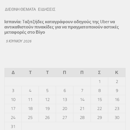
ΔΙΕΘΝΗ ΘΕΜΑΤΑ
ΕΙΔΗΣΕΙΣ
Ισπανία: Tαξιτζήδες καταγράφουν οδηγούς της Uber να
αντικαθιστούν πινακίδες για να πραγματοποιούν αστικές
μεταφορές στο Βίγο
5 ΙΟΥΝΊΟΥ 2026
Δ
Τ
Τ
Π
Π
Σ
Κ
1
2
3
4
5
6
7
8
9
10
11
12
13
14
15
16
17
18
19
20
21
22
23
24
25
26
27
28
29
30
31