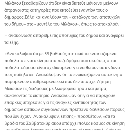
Μιλάνου ξεκαθαρίζουν ότι δεν είναι διατεθειμένοι να μείνουν
άπραγοι στις κατηγορίες που εκτοξεύει εναντίον τους ο
δήμαρχος Σάλα και αναλύουν τον «κατάλογο των αποτυχιών
του δήμου» στο «μοντέλο του Μιλάνου», όπως το αποκαλούν.
Η ανακοίνωση απαριθμεί τις αποτυχίες του δήμου και αναφέρει
τα εξής:
«Ανακάλυψαν ότι με 35 βαθμούς στη σκιά τα ενοικιαζόμενα
ποδήλατα είναι ακίνητα στα πεζοδρόμια σαν σκούτερ, ότι οι
ποδηλατόδρομοι είναι σχεδιασμένοι για να θέτουν σε κίνδυνο
τους ποδηλάτες. Ανακάλυψαν ότι τα ενοικιαζόμενα αυτοκίνητα
παραμένουν σταθμευμένα εκεί που δεν υπάρχει ζήτηση.
Μείωσαν τις διαδρομές με λεωφορεία, τραμ και μετρό,
αυξάνοντας το εισιτήριο. Ανακάλυψαν ότι για να παρέχουν
επαρκείς υπηρεσίες για τις ανάγκες κινητικότητας των
δημόσιων αστικών συγκοινωνιών πρέπει να διαθέσουν πόρους
που δεν έχουν. Ανακάλυψαν, επίσης», προσθέτουν, «ότι τα
βράδια του Σαββατοκύριακου υπάρχει πολύς κόσμος σε κίνηση