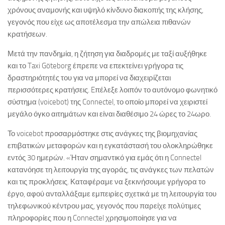
χρόνους αναμονής και υψηλό κίνδυνο διακοπής της κλήσης,
γεγονός που είχε ως αποτέλεσμα την απώλεια πιθανών
κρατήσεων.
Μετά την πανδημία, η ζήτηση για διαδρομές με ταξί αυξήθηκε
και το Taxi Göteborg έπρεπε να επεκτείνει γρήγορα τις
δραστηριότητές του για να μπορεί να διαχειρίζεται
περισσότερες κρατήσεις. Eπέλεξε λοιπόν το αυτόνομο φωνητικό
σύστημα (voicebot) της Connectel, το οποίο μπορεί να χειριστεί
μεγάλο όγκο αιτημάτων και είναι διαθέσιμο 24 ώρες το 24ωρο.
Το voicebot προσαρμόστηκε στις ανάγκες της βιομηχανίας
επιβατικών μεταφορών και η εγκατάστασή του ολοκληρώθηκε
εντός 30 ημερών. «Ήταν σημαντικό για εμάς ότι η Connectel
κατανόησε τη λειτουργία της αγοράς, τις ανάγκες των πελατών
και τις προκλήσεις. Καταφέραμε να ξεκινήσουμε γρήγορα το
έργο, αφού ανταλλάξαμε εμπειρίες σχετικά με τη λειτουργία του
τηλεφωνικού κέντρου μας, γεγονός που παρείχε πολύτιμες
πληροφορίες που η Connectel χρησιμοποίησε για να