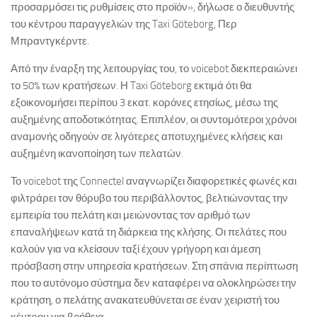
προσαρμόσει τις ρυθμίσεις στο προϊόν», δήλωσε ο διευθυντής
του κέντρου παραγγελιών της Taxi Göteborg, Περ
Μπραντγκέρντε.
Από την έναρξη της λειτουργίας του, το voicebot διεκπεραιώνει
το 50% των κρατήσεων. Η Taxi Göteborg εκτιμά ότι θα
εξοικονομήσει περίπου 3 εκατ. κορόνες ετησίως, μέσω της
αυξημένης αποδοτικότητας. Επιπλέον, οι συντομότεροι χρόνοι
αναμονής οδηγούν σε λιγότερες αποτυχημένες κλήσεις και
αυξημένη ικανοποίηση των πελατών.
Το voicebot της Connectel αναγνωρίζει διαφορετικές φωνές και
φιλτράρει τον θόρυβο του περιβάλλοντος, βελτιώνοντας την
εμπειρία του πελάτη και μειώνοντας τον αριθμό των
επαναλήψεων κατά τη διάρκεια της κλήσης. Οι πελάτες που
καλούν για να κλείσουν ταξί έχουν γρήγορη και άμεση
πρόσβαση στην υπηρεσία κρατήσεων. Στη σπάνια περίπτωση
που το αυτόνομο σύστημα δεν καταφέρει να ολοκληρώσει την
κράτηση, ο πελάτης ανακατευθύνεται σε έναν χειριστή του