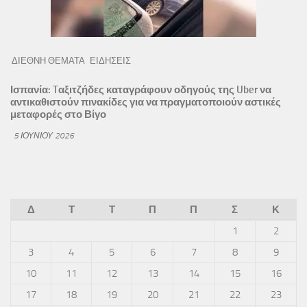
ΔΙΕΘΝΗ ΘΕΜΑΤΑ
ΕΙΔΗΣΕΙΣ
Ισπανία: Tαξιτζήδες καταγράφουν οδηγούς της Uber να
αντικαθιστούν πινακίδες για να πραγματοποιούν αστικές
μεταφορές στο Βίγο
5 ΙΟΥΝΊΟΥ 2026
Δ
Τ
Τ
Π
Π
Σ
Κ
1
2
3
4
5
6
7
8
9
10
11
12
13
14
15
16
17
18
19
20
21
22
23