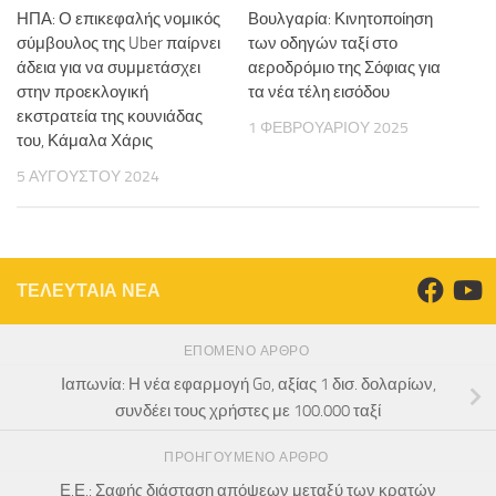
ΗΠΑ: Ο επικεφαλής νομικός
Βουλγαρία: Κινητοποίηση
σύμβουλος της Uber παίρνει
των οδηγών ταξί στο
άδεια για να συμμετάσχει
αεροδρόμιο της Σόφιας για
στην προεκλογική
τα νέα τέλη εισόδου
εκστρατεία της κουνιάδας
1 ΦΕΒΡΟΥΑΡΊΟΥ 2025
του, Κάμαλα Χάρις
5 ΑΥΓΟΎΣΤΟΥ 2024
ΤΕΛΕΥΤΑΙΑ ΝΕΑ
ΕΠΌΜΕΝΟ ΆΡΘΡΟ
Ιαπωνία: Η νέα εφαρμογή Go, αξίας 1 δισ. δολαρίων,
συνδέει τους χρήστες με 100.000 ταξί
ΠΡΟΗΓΟΎΜΕΝΟ ΆΡΘΡΟ
Ε.Ε.: Σαφής διάσταση απόψεων μεταξύ των κρατών