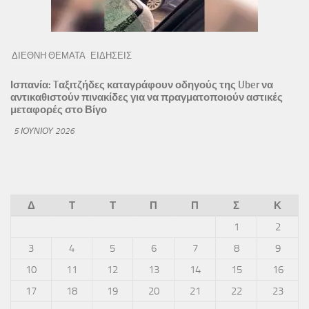
ΔΙΕΘΝΗ ΘΕΜΑΤΑ
ΕΙΔΗΣΕΙΣ
Ισπανία: Tαξιτζήδες καταγράφουν οδηγούς της Uber να
αντικαθιστούν πινακίδες για να πραγματοποιούν αστικές
μεταφορές στο Βίγο
5 ΙΟΥΝΊΟΥ 2026
Δ
Τ
Τ
Π
Π
Σ
Κ
1
2
3
4
5
6
7
8
9
10
11
12
13
14
15
16
17
18
19
20
21
22
23