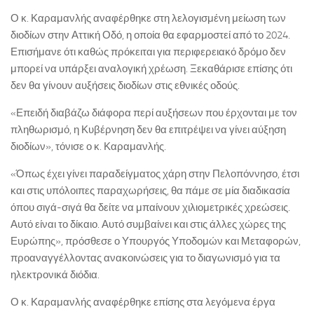
Ο κ. Καραμανλής αναφέρθηκε στη λελογισμένη μείωση των
διοδίων στην Αττική Οδό, η οποία θα εφαρμοστεί από το 2024.
Επισήμανε ότι καθώς πρόκειται για περιφερειακό δρόμο δεν
μπορεί να υπάρξει αναλογική χρέωση. Ξεκαθάρισε επίσης ότι
δεν θα γίνουν αυξήσεις διοδίων στις εθνικές οδούς.
«Επειδή διαβάζω διάφορα περί αυξήσεων που έρχονται με τον
πληθωρισμό, η Κυβέρνηση δεν θα επιτρέψει να γίνει αύξηση
διοδίων», τόνισε ο κ. Καραμανλής.
«Όπως έχει γίνει παραδείγματος χάρη στην Πελοπόννησο, έτσι
και στις υπόλοιπες παραχωρήσεις, θα πάμε σε μία διαδικασία
όπου σιγά-σιγά θα δείτε να μπαίνουν χιλιομετρικές χρεώσεις.
Αυτό είναι το δίκαιο. Αυτό συμβαίνει και στις άλλες χώρες της
Ευρώπης», πρόσθεσε ο Υπουργός Υποδομών και Μεταφορών,
προαναγγέλλοντας ανακοινώσεις για το διαγωνισμό για τα
ηλεκτρονικά διόδια.
Ο κ. Καραμανλής αναφέρθηκε επίσης στα λεγόμενα έργα