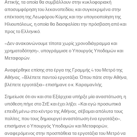
Αττικής, τα οποία θα συμβάλλουν στην κυκλοφοριακή
αποσυμφόρηση του λεκανοπεδίου, και συγκεκριμένα στην
επέκταση της Λεωφόρου Κύμης και την υπογειοποίηση της
Ηλιουπόλεως, η οποία θα διασφαλίσει την πρόσβαση από και
προς το Ελληνικό.
«Δεν ανακοινώνουμε τίποτα χωρίς χρονοδιάγραμμα και
χρηματοδότηση», υπογράμμισε ο Υπουργός Υποδομών και
Μεταφορών.
Αναφέρθηκε επίσης στα έργα της Γραμμής 4 του Μετρό της
Αθήνας. «Βλέπετε παντού εργοτάξια. Όπου πάτε στην Αθήνα,
βλέπετε εργοτάξια» επισήμανε ο κ. Καραμανλής.
Σημείωσε ότι αν και στα Εξάρχεια υπήρξε μία αναστάτωση, η
υπόθεση πήγε στο ΣτΕ και έχει λήξει. «Και εγώ προσωπικά
επειδή μένω στο κέντρο της Αθήνας, σέβομαι απόλυτα τους
πολίτες, που τους δημιουργεί αναστάτωση ένα εργοτάξιο»,
επισήμανε ο Υπουργός Υποδομών και Μεταφορών,
αναφερόμενος στην προσπάθεια τα εργοτάξια του Μετρό να