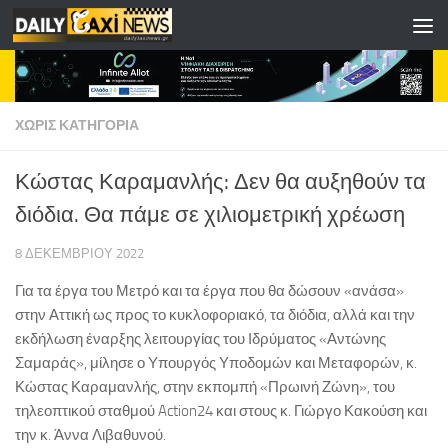
Skip to content
ΧΩΡΊΣ ΚΑΤΗΓΟΡΊΑ
Κώστας Καραμανλής: Δεν θα αυξηθούν τα
διόδια. Θα πάμε σε χιλιομετρική χρέωση
8 ΔΕΚΕΜΒΡΊΟΥ 2022
Για τα έργα του Μετρό και τα έργα που θα δώσουν «ανάσα»
στην Αττική ως προς το κυκλοφοριακό, τα διόδια, αλλά και την
εκδήλωση έναρξης λειτουργίας του Ιδρύματος «Αντώνης
Σαμαράς», μίλησε ο Υπουργός Υποδομών και Μεταφορών, κ.
Κώστας Καραμανλής, στην εκπομπή «Πρωινή Ζώνη», του
τηλεοπτικού σταθμού Action24 και στους κ. Γιώργο Κακούση και
την κ. Άννα Λιβαθυνού.