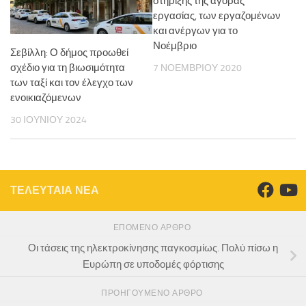
στήριξης της αγοράς
εργασίας, των εργαζομένων
και ανέργων για το
Νοέμβριο
Σεβίλλη: Ο δήμος προωθεί
σχέδιο για τη βιωσιμότητα
7 ΝΟΕΜΒΡΊΟΥ 2020
των ταξί και τον έλεγχο των
ενοικιαζόμενων
30 ΙΟΥΝΊΟΥ 2024
ΤΕΛΕΥΤΑΙΑ ΝΕΑ
ΕΠΌΜΕΝΟ ΆΡΘΡΟ
Οι τάσεις της ηλεκτροκίνησης παγκοσμίως. Πολύ πίσω η
Ευρώπη σε υποδομές φόρτισης
ΠΡΟΗΓΟΎΜΕΝΟ ΆΡΘΡΟ