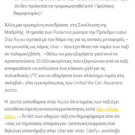
ότι δεν πρόκειται να τρομοκρατηθεί από \”ψεύτικες
διαμαρτυρίες\”
Άλλη μια οργισμένη συνεδρίαση στη Συνέλευση της
Μαδρίτης . Η ηγεσία των Podemos ρώτησε την Πρόεδρο Isabel
Díaz Ayuso σχετικά με τον Νόμο της για τις αστικές μεταφορές –
πιο γνωστός ως νόμος Uber – που έχει θέσει τον τομέα των ταξί
σε πολεμική βάση . «Θέλω να μου εξηγήσετε γιατί αντί να
προστατεύσετε 25.000 οικογένειες που εξαρτώνται από τα ταξί,
αποφασίσατε να απλώσετε ένα κόκκινο χαλί για τις
πολυεθνικές VTC και να οδηγήσετε έναν ολόκληρο τομέα στη
σκλαβιά», είπε η εκπρόσωπος των United We Can Alexandra
Jacinto .
Η Jacinto υπενθύμισε στην Ayuso ότι ο τομέας των ταξί έχει
καταθέσει έφεση αντισυνταγματικότητας κατά
του «νόμου
Uber»
. «Το 96% των οδηγών ταξί στο δημοψήφισμα είπε ότι
«πας να τηγανίσεις σπαράγγια» (ισπανική έκφραση που
δηλώνει υποστήριξη) στην Uber και στην Cabify», κατέληξε