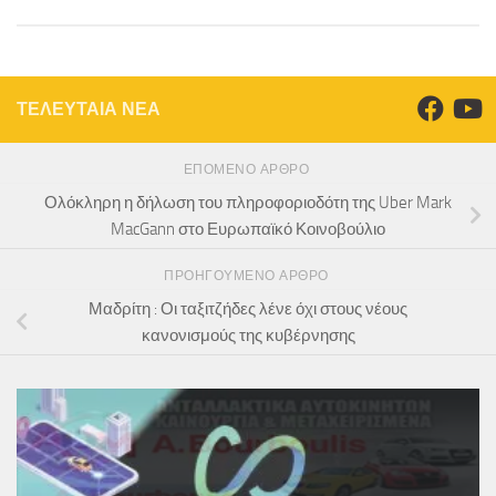
ΤΕΛΕΥΤΑΙΑ ΝΕΑ
ΕΠΌΜΕΝΟ ΆΡΘΡΟ
Ολόκληρη η δήλωση του πληροφοριοδότη της Uber Mark
MacGann στο Ευρωπαϊκό Κοινοβούλιο
ΠΡΟΗΓΟΎΜΕΝΟ ΆΡΘΡΟ
Μαδρίτη : Οι ταξιτζήδες λένε όχι στους νέους
κανονισμούς της κυβέρνησης