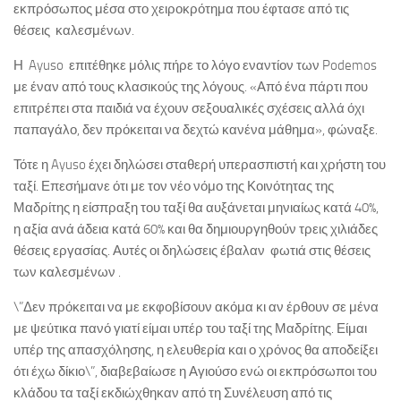
εκπρόσωπος μέσα στο χειροκρότημα που έφτασε από τις
θέσεις καλεσμένων.
Η Ayuso επιτέθηκε μόλις πήρε το λόγο εναντίον των Podemos
με έναν από τους κλασικούς της λόγους. «Από ένα πάρτι που
επιτρέπει στα παιδιά να έχουν σεξουαλικές σχέσεις αλλά όχι
παπαγάλο, δεν πρόκειται να δεχτώ κανένα μάθημα», φώναξε.
Τότε η Ayuso έχει δηλώσει σταθερή υπερασπιστή και χρήστη του
ταξί. Επεσήμανε ότι με τον νέο νόμο της Κοινότητας της
Μαδρίτης η είσπραξη του ταξί θα αυξάνεται μηνιαίως κατά 40%,
η αξία ανά άδεια κατά 60% και θα δημιουργηθούν τρεις χιλιάδες
θέσεις εργασίας. Αυτές οι δηλώσεις έβαλαν φωτιά στις θέσεις
των καλεσμένων .
\”Δεν πρόκειται να με εκφοβίσουν ακόμα κι αν έρθουν σε μένα
με ψεύτικα πανό γιατί είμαι υπέρ του ταξί της Μαδρίτης. Είμαι
υπέρ της απασχόλησης, η ελευθερία και ο χρόνος θα αποδείξει
ότι έχω δίκιο\”, διαβεβαίωσε η Αγιούσο ενώ οι εκπρόσωποι του
κλάδου τα ταξί εκδιώχθηκαν από τη Συνέλευση από τις