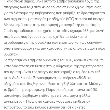
Η αναστολή σημειώθηκε αυτό το Σαββατοκύριακο λόγω της
απεργίας των ταξί στην Ανδαλουσία σε ένδειξη διαμαρτυρίας
για το διάταγμα της κυβέρνησης που ρυθμίζει τη δραστηριότητα
των οχημάτων μεταφοράς με οδηγούς (VTC) στα αστικά κέντρα.
Μέσω μηνύματος στην εφαρμογή για κινητά της εταιρείας, η
Cabify προειδοποιεί τους χρήστες ότι «δεν έχουμε άλλη επιλογή
παρά να αποφύγουμε την περιοχή Santa Justa και το
αεροδρόμιο για την ασφάλεια των πελατών και των οδηγών»,
όποτε λυπούμαστε για την κατάσταση «της οποίας είμαστε όλοι
θύματα».
Το περασμένο Σάββατο οι ενώσεις του VTC, Andeval και Unauto,
καταδίκασαν τις επιθέσεις στους οδηγούς αυτής της υπηρεσίας
την πρώτη νύχτα της απεργίας που κήρυξε ο τομέας των ταξί
στην Ανδαλουσία. Συγκεκριμένα, αναφέρουν «δώδεκα
οδηγούς» που δέχθηκαν επίθεση στη Σεβίλλη και στη Μάλαγα
το βράδυ της περασμένης Παρασκευής και «πάνω από 30
αυτοκίνητα δέχθηκαν επίθεση με πέτρες, αυγά ή άλλα
αντικείμενα». Πίσω από κάποιες «σοβαρές επιθέσεις»
τοποθετούν το ταξί, καθώς εξηγούν ότι «σε αρκετές