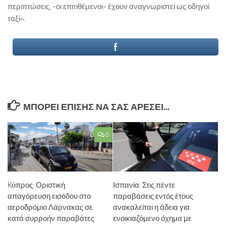
περιπτώσεις, -οι επιτιθέμενοι- έχουν αναγνωριστεί ως οδηγοί
ταξί».
ΜΠΟΡΕΊ ΕΠΊΣΗΣ ΝΑ ΣΑΣ ΑΡΈΣΕΙ...
0
Kύπρος: Οριστική
Ισπανία: Στις πέντε
απαγόρευση εισόδου στο
παραβάσεις εντός έτους
αεροδρόμιο Λάρνακας σε
ανακαλείται η άδεια για
κατά συρροήν παραβάτες
ενοικιαζόμενο όχημα με