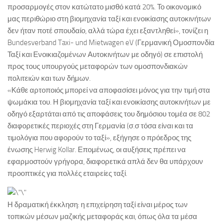
προσαρμογές στον κατώτατο μισθό κατά 20%. Το οικονομικό
μας περιθώριο στη βιομηχανία ταξί και ενοικίασης αυτοκινήτων
δεν ήταν ποτέ σπουδαίο, αλλά τώρα έχει εξαντληθεί», τονίζει η
Bundesverband Taxi- und Mietwagen eV (Γερμανική Ομοσπονδία
Ταξί και Ενοικιαζομένων Αυτοκινήτων με οδηγό) σε επιστολή
προς τους υπουργούς μεταφορών των ομοσπονδιακών
πολιτειών και των δήμων.
«Κάθε αρτοποιός μπορεί να αποφασίσει μόνος για την τιμή στα
ψωμάκια του. Η βιομηχανία ταξί και ενοικίασης αυτοκινήτων με
οδηγό εξαρτάται από τις αποφάσεις του δημόσιου τομέα σε 802
διαφορετικές περιοχές στη Γερμανία (σ.σ τόσα είναι και τα
τιμολόγια που αφορούν το ταξί», εξήγησε ο πρόεδρος της
ένωσης Herwig Kollar. Επομένως, οι αυξήσεις πρέπει να
εφαρμοστούν γρήγορα, διαφορετικά απλά δεν θα υπάρχουν
προοπτικές για πολλές εταιρείες ταξί.
Η δραματική έκκληση: η επιχείρηση ταξί είναι μέρος των
τοπικών μέσων μαζικής μεταφοράς και, όπως όλα τα μέσα