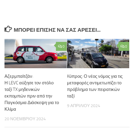
ΜΠΟΡΕΊ ΕΠΊΣΗΣ ΝΑ ΣΑΣ ΑΡΈΣΕΙ...
0
0
Αζερμπαϊτζάν:
Kύπρος: Ο νέος νόμος για τις
Η LEVC αύξησε τον στόλο
μεταφορές αντιμετωπίζει το
ταξί TX μηδενικών
πρόβλημα των πειρατικών
εκπομπών πριν από την
ταξί
Παγκόσμια Διάσκεψη για το
9 ΑΠΡΙΛΊΟΥ 2024
Κλίμα
20 ΝΟΕΜΒΡΊΟΥ 2024