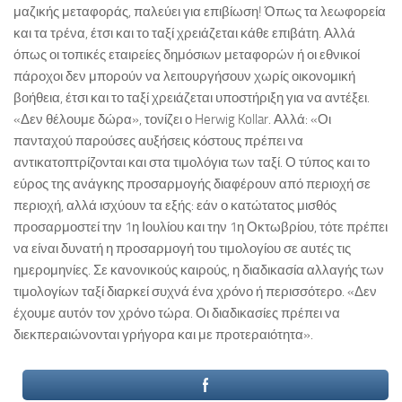
μαζικής μεταφοράς, παλεύει για επιβίωση! Όπως τα λεωφορεία
και τα τρένα, έτσι και το ταξί χρειάζεται κάθε επιβάτη. Αλλά
όπως οι τοπικές εταιρείες δημόσιων μεταφορών ή οι εθνικοί
πάροχοι δεν μπορούν να λειτουργήσουν χωρίς οικονομική
βοήθεια, έτσι και το ταξί χρειάζεται υποστήριξη για να αντέξει.
«Δεν θέλουμε δώρα», τονίζει ο Herwig Kollar. Αλλά: «Οι
πανταχού παρούσες αυξήσεις κόστους πρέπει να
αντικατοπτρίζονται και στα τιμολόγια των ταξί. Ο τύπος και το
εύρος της ανάγκης προσαρμογής διαφέρουν από περιοχή σε
περιοχή, αλλά ισχύουν τα εξής: εάν ο κατώτατος μισθός
προσαρμοστεί την 1η Ιουλίου και την 1η Οκτωβρίου, τότε πρέπει
να είναι δυνατή η προσαρμογή του τιμολογίου σε αυτές τις
ημερομηνίες. Σε κανονικούς καιρούς, η διαδικασία αλλαγής των
τιμολογίων ταξί διαρκεί συχνά ένα χρόνο ή περισσότερο. «Δεν
έχουμε αυτόν τον χρόνο τώρα. Οι διαδικασίες πρέπει να
διεκπεραιώνονται γρήγορα και με προτεραιότητα».