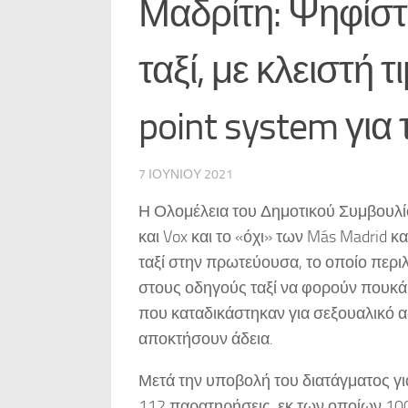
Μαδρίτη: Ψηφίστη
ταξί, με κλειστή 
point system για
7 ΙΟΥΝΊΟΥ 2021
Η Ολομέλεια του Δημοτικού Συμβουλίο
και Vox και το «όχι» των Más Madrid κ
ταξί στην πρωτεύουσα, το οποίο περι
στους οδηγούς ταξί να φορούν πουκάμι
που καταδικάστηκαν για σεξουαλικό α
αποκτήσουν άδεια.
Μετά την υποβολή του διατάγματος γ
112 παρατηρήσεις, εκ των οποίων 10