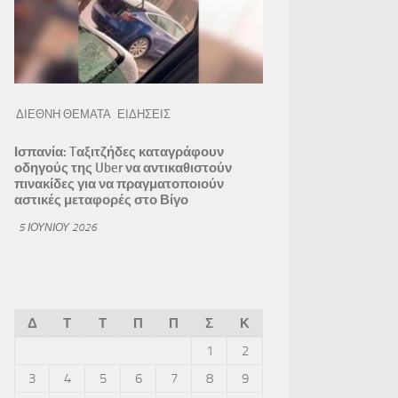
ΔΙΕΘΝΗ ΘΕΜΑΤΑ
ΕΙΔΗΣΕΙΣ
Ισπανία: Tαξιτζήδες καταγράφουν
οδηγούς της Uber να αντικαθιστούν
πινακίδες για να πραγματοποιούν
αστικές μεταφορές στο Βίγο
5 ΙΟΥΝΊΟΥ 2026
Δ
Τ
Τ
Π
Π
Σ
Κ
1
2
3
4
5
6
7
8
9