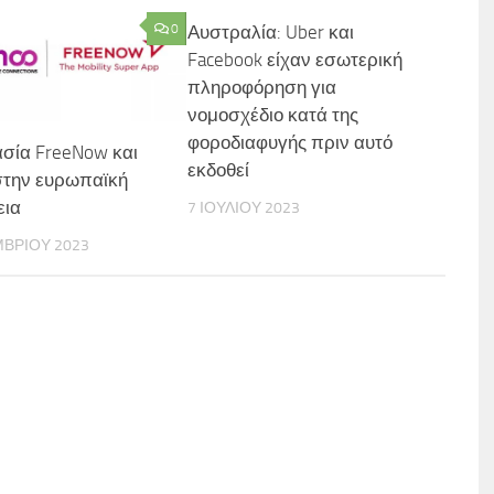
0
Αυστραλία: Uber και
Facebook είχαν εσωτερική
πληροφόρηση για
νομοσχέδιο κατά της
φοροδιαφυγής πριν αυτό
σία FreeNow και
εκδοθεί
στην ευρωπαϊκή
εια
7 ΙΟΥΛΊΟΥ 2023
ΜΒΡΊΟΥ 2023