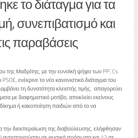
κε το διάταγμα για τα
τιμή, συνεπιβατισμό και
 τις παραβάσεις
υ της Μαδρίτης, με την ευνοϊκή ψήφο των PP, Cs
αι PSOE, ενέκρινε το νέο κανονιστικό διάταγμα του
λαμβάνει τη δυνατότητα κλειστής τιμής, απαγορεύει
σα με διαφημιστικό μοτίβο, αποκλείει εκείνους
δίκημα ή κακοποίηση παιδιών από το να
ια την διεκπεραίωση της διαβούλευσης, ελήφθησαν
0 αντιστοιχούσαν σε φυσικά πρόσωπα και 12 σε