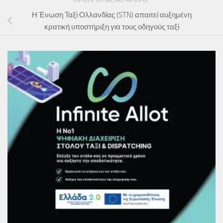
ΠΡΟΗΓΟΎΜΕΝΟ ΆΡΘΡΟ
Η Ένωση Ταξί Ολλανδίας (STN) απαιτεί αυξημένη
κρατική υποστήριξη για τους οδηγούς ταξί