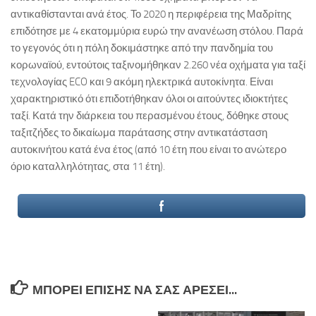
αντικαθίστανται ανά έτος. Το 2020 η περιφέρεια της Μαδρίτης
επιδότησε με 4 εκατομμύρια ευρώ την ανανέωση στόλου. Παρά
το γεγονός ότι η πόλη δοκιμάστηκε από την πανδημία του
κορωναϊού, εντούτοις ταξινομήθηκαν 2.260 νέα οχήματα για ταξί
τεχνολογίας ECO και 9 ακόμη ηλεκτρικά αυτοκίνητα. Είναι
χαρακτηριστικό ότι επιδοτήθηκαν όλοι οι αιτούντες ιδιοκτήτες
ταξί. Κατά την διάρκεια του περασμένου έτους, δόθηκε στους
ταξιτζήδες το δικαίωμα παράτασης στην αντικατάσταση
αυτοκινήτου κατά ένα έτος (από 10 έτη που είναι το ανώτερο
όριο καταλληλότητας, στα 11 έτη).
ΜΠΟΡΕΊ ΕΠΊΣΗΣ ΝΑ ΣΑΣ ΑΡΈΣΕΙ...