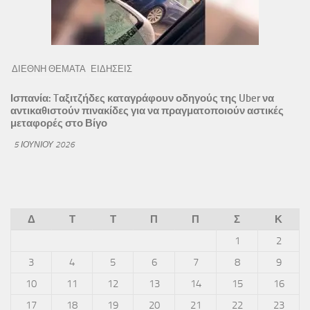
ΔΙΕΘΝΗ ΘΕΜΑΤΑ
ΕΙΔΗΣΕΙΣ
Ισπανία: Tαξιτζήδες καταγράφουν οδηγούς της Uber να
αντικαθιστούν πινακίδες για να πραγματοποιούν αστικές
μεταφορές στο Βίγο
5 ΙΟΥΝΊΟΥ 2026
Δ
Τ
Τ
Π
Π
Σ
Κ
1
2
3
4
5
6
7
8
9
10
11
12
13
14
15
16
17
18
19
20
21
22
23