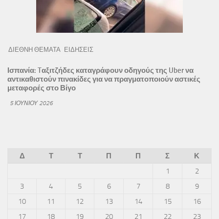
ΔΙΕΘΝΗ ΘΕΜΑΤΑ
ΕΙΔΗΣΕΙΣ
Ισπανία: Tαξιτζήδες καταγράφουν οδηγούς της Uber να
αντικαθιστούν πινακίδες για να πραγματοποιούν αστικές
μεταφορές στο Βίγο
5 ΙΟΥΝΊΟΥ 2026
Δ
Τ
Τ
Π
Π
Σ
Κ
1
2
3
4
5
6
7
8
9
10
11
12
13
14
15
16
17
18
19
20
21
22
23