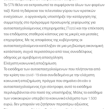
Το STN θέλει να εκπροσωπεί τα συμφέροντα όλων των φορέων
ταξί. Κατά τη διάρκεια του τελευταίου γύρου των κρατικών
ενισχύσεων , ο οργανισμός υποστήριξε την κατάργηση της
συμμετοχής στο πρόγραμμα προσωρινής γεφύρωσης για
αυτοαπασχολούμενους επιχειρηματίες (Tozo) και την επέκταση
του επιδόματος σταθερού κόστους για τις μικρές και μεσαίες
επιχειρήσεις. Με τις αποφάσεις της κυβέρνησης οι
αυτοαπασχολούμενοι κατέληξαν σε μια μη βιώσιμη οικονομική
κατάσταση, συχνά περισσότερο από τους συναδέλφους
οδηγούς με αμειβόμενη απασχόληση.
Ελάχιστη κοινωνική αποζημίωση
Το εισόδημα των αυτοαπασχολούμενων που πλήττονται από
την κρίση του covid-19 είναι συνδεδεμένο με την ελάχιστη
κοινωνική αποζημίωση, πράγμα που σημαίνει ότι εάν ο
αυτοαπασχολούμενος έχει σύντροφο, αυτό το εισόδημα
περιλαμβάνεται στο ποσό της υποστήριξης. Μόλις το εισόδημα
των νοικοκυριών υπερβεί το κοινωνικό ελάχιστο των 1.500
ευρώ, δεν μπορούν να ζητήσουν περαιτέρω αξιώσεις.