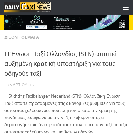
Skip to content
ΔΙΕΘΝΗ ΘΕΜΑΤΑ
Η Ένωση Ταξί Ολλανδίας (STN) απαιτεί
αυξημένη κρατική υποστήριξη για τους
οδηγούς ταξί
13 ΜΑΡΤΊΟΥ 2021
Η Stichting Taxibelangen Nederland (STN)( Ολλανδική Ένωση
Ταξί) απαιτεί προσαρμογές στις οικονομικές ρυθμίσεις για τους
αυτοαπασχολούμενους που πλήττονται από την κρίση της
πανδημίας. Σύμφωνα με την STN, η κυβέρνηση έχει
δημιουργήσει μια άνιση κατάσταση στον τομέα των ταξί, μεταξύ
αυτοαπασχολούμενων και μισθωτών οδηγών.