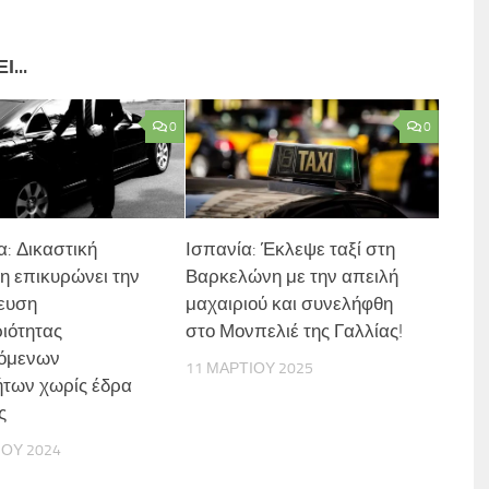
...
0
0
α: Δικαστική
Ισπανία: Έκλεψε ταξί στη
 επικυρώνει την
Βαρκελώνη με την απειλή
ευση
μαχαιριού και συνελήφθη
ιότητας
στο Μονπελιέ της Γαλλίας!
ζόμενων
11 ΜΑΡΤΊΟΥ 2025
ήτων χωρίς έδρα
ς
ΊΟΥ 2024