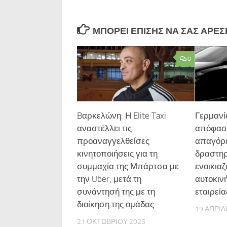
ΜΠΟΡΕΊ ΕΠΊΣΗΣ ΝΑ ΣΑΣ ΑΡΈΣΕΙ
0
Bαρκελώνη: Η Elite Taxi
Γερμανί
αναστέλλει τις
απόφαση
προαναγγελθείσες
απαγόρ
κινητοποιήσεις για τη
δραστηρ
συμμαχία της Μπάρτσα με
ενοικια
την Uber, μετά τη
αυτοκιν
συνάντησή της με τη
εταιρεία
διοίκηση της ομάδας
19 ΑΠΡΙΛ
21 ΟΚΤΩΒΡΊΟΥ 2025