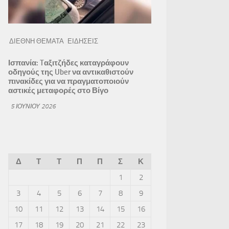
ΔΙΕΘΝΗ ΘΕΜΑΤΑ
ΕΙΔΗΣΕΙΣ
Ισπανία: Tαξιτζήδες καταγράφουν
οδηγούς της Uber να αντικαθιστούν
πινακίδες για να πραγματοποιούν
αστικές μεταφορές στο Βίγο
5 ΙΟΥΝΊΟΥ 2026
Δ
Τ
Τ
Π
Π
Σ
Κ
1
2
3
4
5
6
7
8
9
10
11
12
13
14
15
16
17
18
19
20
21
22
23