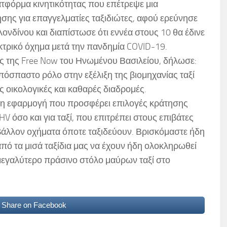
ατφόρμα κινητικότητας που επέτρεψε μια
ησης για επαγγελματίες ταξιδιώτες, αφού ερεύνησε
Λονδίνου και διαπίστωσε ότι εννέα στους 10 θα έδινε
κτρικό όχημα μετά την πανδημία COVID-19.
τής της Free Now του Ηνωμένου Βασιλείου, δήλωσε:
πόσπαστο ρόλο στην εξέλιξη της βιομηχανίας ταξί
ς οικολογικές και καθαρές διαδρομές.
νη εφαρμογή που προσφέρει επιλογές κράτησης
V όσο και για ταξί, που επιτρέπει στους επιβάτες
ιβάλλον οχήματα όποτε ταξιδεύουν. Βρισκόμαστε ήδη
ό τα μισά ταξίδια μας να έχουν ήδη ολοκληρωθεί
 μεγαλύτερο πράσινο στόλο μαύρων ταξί στο
Share on Facebook