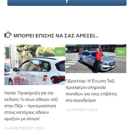
ΜΠΟΡΕΊ ΕΠΊΣΗΣ ΝΑ ΣΑΣ ΑΡΈΣΕΙ...
0
0
Γιβραλτάρ: Η Ένωση Ταξί
προσφέρει υπηρεσία
Ιταλία: Προκήρυξη για την
συνοδών για τους επιβάτες
έκδοση 16 νέων αδειών ταξί
στο αεροδρόμιο
στην Πίζα – προτεραιότητα
14 ΙΟΥΛΊΟΥ 2025
στους κατόχους αδειών
αμαξών με άλογα!
14 ΙΑΝΟΥΑΡΊΟΥ 2025