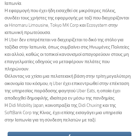
Ιαπωνία.
Η εφαρμογή που έχει ήδη εισαχθεί σε μικρότερες πόλεις,
συνδέει τους χρήστες της εφαρμογής με ταξί που διαχειρίζονται
οι Hinomaru Limousine, Tokyo MK Corp και Ecosystem στην
ιαπωνική πρωτεύουσα.
Η Uber δεν επιτρέπεται να διαχειρίζεται το δικό της στόλο για
ταξίδια στην Ιαπωνία, όπως συμβαίνει στις Ηνωμένες Πολιτείες
και αλλού, καθώς οι τοπικοί κανονισμοί απαγορεύουν στους μη
επαγγελματίες οδηγούς να μεταφέρουν πελάτες που
πληρώνουν.
Θέλοντας να χτίσει μια πελατειακή βάση στην τρίτη μεγαλύτερη
οικονομία του κόσμου, η Uber έχει επικεντρωθεί στην επέκταση
της υπηρεσίας παράδοσης φαγητού Uber Eats, η οποία έχει
αποδειχθεί δημοφιλής, ιδιαίτερα εν μέσω της πανδημίας.
Η Didi Mobility Japan, κοινοπραξία της Didi Chuxing και της
SoftBank Corp της Κίνας, έχει επίσης εισαγάγει μια υπηρεσία
στην Ιαπωνία για τη σύνδεση πελατών με ταξί.