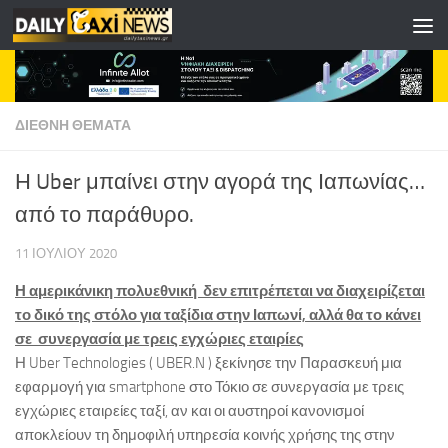
Skip to content
ΔΙΕΘΝΗ ΘΕΜΑΤΑ
Η Uber μπαίνει στην αγορά της Ιαπωνίας…
από το παράθυρο.
11 ΙΟΥΛΊΟΥ 2020
Η αμερικάνικη πολυεθνική δεν επιτρέπεται να διαχειρίζεται
το δικό της στόλο για ταξίδια στην Ιαπωνί, αλλά θα το κάνει
σε συνεργασία με τρεις εγχώριες εταιρίες
Η Uber Technologies ( UBER.N ) ξεκίνησε την Παρασκευή μια
εφαρμογή για smartphone στο Τόκιο σε συνεργασία με τρεις
εγχώριες εταιρείες ταξί, αν και οι αυστηροί κανονισμοί
αποκλείουν τη δημοφιλή υπηρεσία κοινής χρήσης της στην