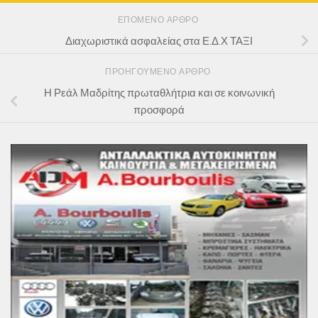
ΕΠΌΜΕΝΟ ΆΡΘΡΟ
Διαχωριστικά ασφαλείας στα Ε.Δ.Χ ΤΑΞΙ
ΠΡΟΗΓΟΎΜΕΝΟ ΆΡΘΡΟ
Η Ρεάλ Μαδρίτης πρωταθλήτρια και σε κοινωνική
προσφορά