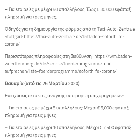
– Για εταιρείες με μέχρι 50 υπαλλήλους: Έως € 30.000 εφάπαξ
πληρωμή για τρεις μήνες.
Οδηγός για τη δημιουργία της φόρμας από τη Taxi-Auto-Zentrale
Stuttgart: https://taxi-auto-zentrale.de/leitfaden-soforthilfe-
corona/
Περισσότερες πληροφορίες στη διεύθυνση : https://wm.baden-
wuerttemberg.de/de/service/foerderprogramme-und-
aufprechen/liste-foerderprogramme/soforthilfe-corona/
Βαυαρία (από τις 26 Μαρτίου 2020)
Ενισχύσεις έκτακτης ανάγκης υπό μορφή επιχορηγήσεων:
– Για εταιρείες με μέχρι 5 υπαλλήλους: Μέχρι € 5,000 εφάπαξ
πληρωμή για τρεις μήνες
– Για εταιρείες με μέχρι 10 υπαλλήλους: Μέχρι € 7,500 εφάπαξ
πληρωμή για τρεις μήνες