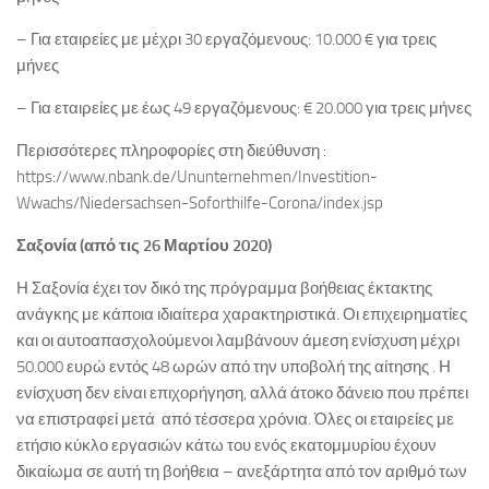
– Για εταιρείες με μέχρι 30 εργαζόμενους: 10.000 € για τρεις
μήνες
– Για εταιρείες με έως 49 εργαζόμενους: € 20.000 για τρεις μήνες
Περισσότερες πληροφορίες στη διεύθυνση :
https://www.nbank.de/Ununternehmen/Investition-
Wwachs/Niedersachsen-Soforthilfe-Corona/index.jsp
Σαξονία (από τις 26 Μαρτίου 2020)
Η Σαξονία έχει τον δικό της πρόγραμμα βοήθειας έκτακτης
ανάγκης με κάποια ιδιαίτερα χαρακτηριστικά. Οι επιχειρηματίες
και οι αυτοαπασχολούμενοι λαμβάνουν άμεση ενίσχυση μέχρι
50.000 ευρώ εντός 48 ωρών από την υποβολή της αίτησης . Η
ενίσχυση δεν είναι επιχορήγηση, αλλά άτοκο δάνειο που πρέπει
να επιστραφεί μετά από τέσσερα χρόνια. Όλες οι εταιρείες με
ετήσιο κύκλο εργασιών κάτω του ενός εκατομμυρίου έχουν
δικαίωμα σε αυτή τη βοήθεια – ανεξάρτητα από τον αριθμό των