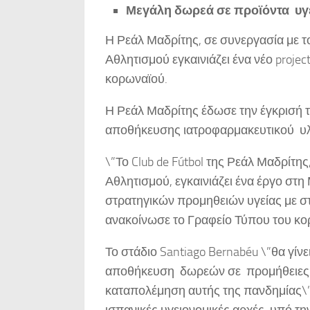
Μεγάλη δωρεά σε προϊόντα υγε
Η Ρεάλ Μαδρίτης, σε συνεργασία με τ
Αθλητισμού εγκαινιάζει ένα νέο proje
κορωναϊού.
Η Ρεάλ Μαδρίτης έδωσε την έγκρισή τ
αποθήκευσης ιατροφαρμακευτικού υλι
\”Το Club de Fútbol της Ρεάλ Μαδρίτη
Αθλητισμού, εγκαινιάζει ένα έργο στη
στρατηγικών προμηθειών υγείας με σ
ανακοίνωσε το Γραφείο Τύπου του κο
Το στάδιο Santiago Bernabéu \”θα γί
αποθήκευση δωρεών σε προμήθειες π
καταπολέμηση αυτής της πανδημίας\”
ισπανικές υγειονομικές αρχές, υπό την