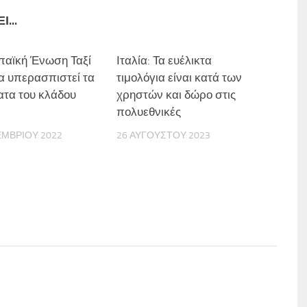
...
αϊκή Ένωση Ταξί
Ιταλία: Τα ευέλικτα
να υπερασπιστεί τα
τιμολόγια είναι κατά των
ατα του κλάδου
χρηστών και δώρο στις
πολυεθνικές
ΕΜΒΡΊΟΥ 2022
26 ΑΥΓΟΎΣΤΟΥ 2023