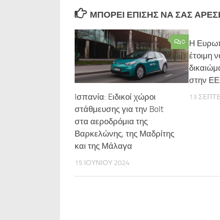
ΜΠΟΡΕΊ ΕΠΊΣΗΣ ΝΑ ΣΑΣ ΑΡΈΣΕΙ
0
Η Ευρωπ
έτοιμη 
δικαιώμ
στην ΕΕ
Iσπανία: Eιδικοί χώροι
13 ΣΕΠΤ
στάθμευσης για την Bolt
στα αεροδρόμια της
Βαρκελώνης, της Μαδρίτης
και της Μάλαγα
15 ΙΟΥΝΊΟΥ 2024