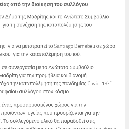
ίας από την διοίκηση του συλλόγου
ον Δήμο της Μαδρίτης και το Ανώτατο Συμβούλιο
ct για τη συνέχιση της καταπολέμησης του
ης για να μετατραπεί το Santiago Bernabeu σε χώρο
κού για την καταπολέμηση του ιού.
ς, σε συνεργασία με το Ανώτατο Συμβούλιο
 Μαδρίτη για την προμήθεια και διανομή
τόχο την καταπολέμηση της πανδημίας Covid-19\”,
ρυφαίου συλλόγου στον κόσμο.
νει ένας προσαρμοσμένος χώρος για την
ροϊόντων υγείας που προορίζονται για την
. Το συλλεγόμενο υλικό θα παραδοθεί στις
 αιγίδα της κυβέρνησης, \”ώστε να μπορεί να γίνει η