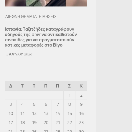
ΔΙΕΘΝΗ ΘΕΜΑΤΑ
ΕΙΔΗΣΕΙΣ
Ισπανία: Tαξιτζήδες καταγράφουν
οδηγούς της Uber να αντικαθιστούν
πινακίδες για να πραγματοποιούν
αστικές μεταφορές στο Βίγο
5 ΙΟΥΝΊΟΥ 2026
Δ
Τ
Τ
Π
Π
Σ
Κ
1
2
3
4
5
6
7
8
9
10
11
12
13
14
15
16
17
18
19
20
21
22
23
24
25
26
27
28
29
30