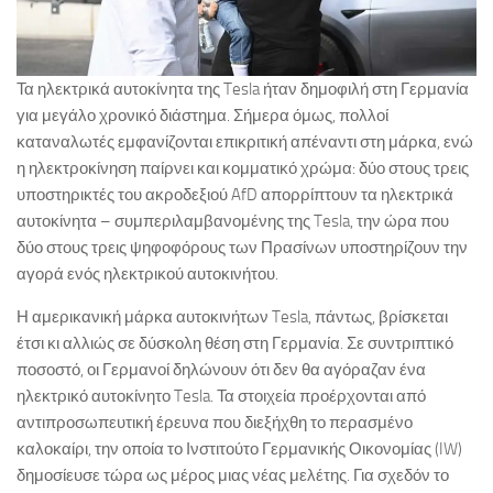
Τα ηλεκτρικά αυτοκίνητα της Tesla ήταν δημοφιλή στη Γερμανία
για μεγάλο χρονικό διάστημα. Σήμερα όμως, πολλοί
καταναλωτές εμφανίζονται επικριτική απέναντι στη μάρκα, ενώ
η ηλεκτροκίνηση παίρνει και κομματικό χρώμα: δύο στους τρεις
υποστηρικτές του ακροδεξιού AfD απορρίπτουν τα ηλεκτρικά
αυτοκίνητα – συμπεριλαμβανομένης της Tesla, την ώρα που
δύο στους τρεις ψηφοφόρους των Πρασίνων υποστηρίζουν την
αγορά ενός ηλεκτρικού αυτοκινήτου.
Η αμερικανική μάρκα αυτοκινήτων Tesla, πάντως, βρίσκεται
έτσι κι αλλιώς σε δύσκολη θέση στη Γερμανία. Σε συντριπτικό
ποσοστό, οι Γερμανοί δηλώνουν ότι δεν θα αγόραζαν ένα
ηλεκτρικό αυτοκίνητο Tesla. Τα στοιχεία προέρχονται από
αντιπροσωπευτική έρευνα που διεξήχθη το περασμένο
καλοκαίρι, την οποία το Ινστιτούτο Γερμανικής Οικονομίας (IW)
δημοσίευσε τώρα ως μέρος μιας νέας μελέτης. Για σχεδόν το