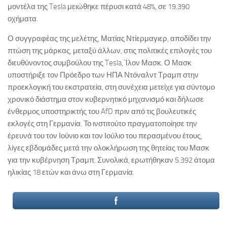
μοντέλα της Tesla μειώθηκε πέρυσι κατά 48%, σε 19.390
οχήματα.
Ο συγγραφέας της μελέτης, Ματίας Ντίερμαγιερ, αποδίδει την
πτώση της μάρκας, μεταξύ άλλων, στις πολιτικές επιλογές του
διευθύνοντος συμβούλου της Tesla, Ίλον Μασκ. Ο Μασκ
υποστήριξε τον Πρόεδρο των ΗΠΑ Ντόναλντ Τραμπ στην
προεκλογική του εκστρατεία, στη συνέχεια μετείχε για σύντομο
χρονικό διάστημα στον κυβερνητικό μηχανισμό και δήλωσε
ένθερμος υποστηρικτής του AfD πριν από τις βουλευτικές
εκλογές στη Γερμανία. Το ινστιτούτο πραγματοποίησε την
έρευνά του τον Ιούνιο και τον Ιούλιο του περασμένου έτους,
λίγες εβδομάδες μετά την ολοκλήρωση της θητείας του Μασκ
για την κυβέρνηση Τραμπ. Συνολικά, ερωτήθηκαν 5.392 άτομα
ηλικίας 18 ετών και άνω στη Γερμανία.