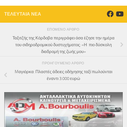
ΤΕΛΕΥΤΑΙΑ ΝΕΑ
ΕΠΌΜΕΝΟ ΆΡΘΡΟ
Ταξιτζής της Κόρδοβα περιγράφει όσα έζησε την ημέρα
του σιδηροδρομικού δυστυχήματος: «Η πιο δύσκολη
διαδρομή της ζωής μου»
ΠΡΟΗΓΟΎΜΕΝΟ ΆΡΘΡΟ
Mαγιόρκα: Πλαστές άδειες οδήγησης ταξί πωλούνται
έναντι 3.000 ευρώ