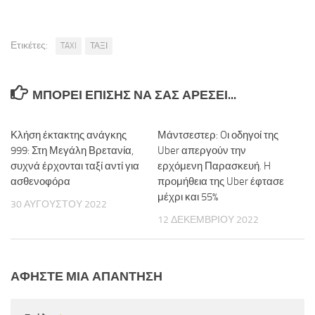
Ετικέτες:
TAXI
ΤΑΞΙ
ΜΠΟΡΕΊ ΕΠΊΣΗΣ ΝΑ ΣΑΣ ΑΡΈΣΕΙ...
Κλήση έκτακτης ανάγκης
Μάντσεστερ: Oι οδηγοί της
999: Στη Μεγάλη Βρετανία,
Uber απεργούν την
συχνά έρχονται ταξί αντί για
ερχόμενη Παρασκευή. H
ασθενοφόρα
προμήθεια της Uber έφτασε
μέχρι και 55%
30 ΑΥΓΟΎΣΤΟΥ 2022
12 ΔΕΚΕΜΒΡΊΟΥ 2022
ΑΦΉΣΤΕ ΜΙΑ ΑΠΆΝΤΗΣΗ