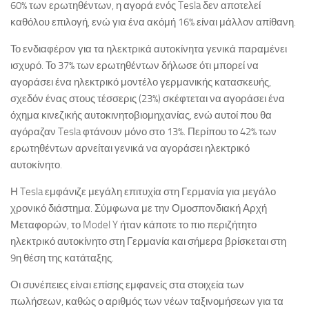
60% των ερωτηθέντων, η αγορά ενός Tesla δεν αποτελεί
καθόλου επιλογή, ενώ για ένα ακόμή 16% είναι μάλλον απίθανη.
Το ενδιαφέρον για τα ηλεκτρικά αυτοκίνητα γενικά παραμένει
ισχυρό. Το 37% των ερωτηθέντων δήλωσε ότι μπορεί να
αγοράσει ένα ηλεκτρικό μοντέλο γερμανικής κατασκευής,
σχεδόν ένας στους τέσσερις (23%) σκέφτεται να αγοράσει ένα
όχημα κινεζικής αυτοκινητοβιομηχανίας, ενώ αυτοί που θα
αγόραζαν Tesla φτάνουν μόνο στο 13%. Περίπου το 42% των
ερωτηθέντων αρνείται γενικά να αγοράσει ηλεκτρικό
αυτοκίνητο.
Η Tesla εμφάνιζε μεγάλη επιτυχία στη Γερμανία για μεγάλο
χρονικό διάστημα. Σύμφωνα με την Ομοσπονδιακή Αρχή
Μεταφορών, το Model Y ήταν κάποτε το πιο περιζήτητο
ηλεκτρικό αυτοκίνητο στη Γερμανία και σήμερα βρίσκεται στη
9η θέση της κατάταξης.
Οι συνέπειες είναι επίσης εμφανείς στα στοιχεία των
πωλήσεων, καθώς ο αριθμός των νέων ταξινομήσεων για τα