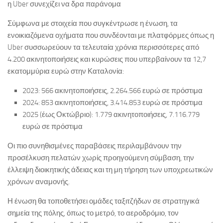
η Uber συνεχίζει να δρα παράνομα
Σύμφωνα με στοιχεία που συγκέντρωσε η ένωση, τα
ενοικιαζόμενα οχήματα που συνδέονται με πλατφόρμες όπως η
Uber συσσωρεύουν τα τελευταία χρόνια περισσότερες από
4.200 ακινητοποιήσεις και κυρώσεις που υπερβαίνουν τα 12,7
εκατομμύρια ευρώ στην Καταλονία:
2023: 566 ακινητοποιήσεις, 2.264.566 ευρώ σε πρόστιμα
2024: 853 ακινητοποιήσεις, 3.414.853 ευρώ σε πρόστιμα
2025 (έως Οκτώβριο): 1.779 ακινητοποιήσεις, 7.116.779
ευρώ σε πρόστιμα
Οι πιο συνηθισμένες παραβάσεις περιλαμβάνουν την
προσέλκυση πελατών χωρίς προηγούμενη σύμβαση, την
έλλειψη διοικητικής άδειας και τη μη τήρηση των υποχρεωτικών
χρόνων αναμονής.
Η ένωση θα τοποθετήσει ομάδες ταξιτζήδων σε στρατηγικά
σημεία της πόλης, όπως το μετρό, το αεροδρόμιο, τον