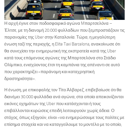
Η αρχή έγινε στον ποδοσφαιρικό αγώνα Mπαρτσελόνα –
Έλτσε, με τη διανομή 20.000 φυλλαδίων που ξεμπροστιάζουν τις
παρανομίες της Uber στην Καταλονία. Τώρα, η μεγαλύτερη
ένωση ταξί της περιοχής, η Elite Taxi Barcelona, ανακοίνωσε ότι
θα συνεχίσει την ενημερωτική της εκστρατεία κατά της Uber
κατά τους επόμενους αγώνες της Μπαρτσελόνα στο Στάδιο
Ολίμπικο, ενισχύοντας έτσι τη καμπάνια της απέναντι σε αυτό
που χαρακτηρίζει «παράνομη και καταχρηστική
δραστηριότητα».
Η ένωση, με επικεφαλής τον Τίτο Άλβαρεζ, επιβεβαίωσε ότι θα
διανέμει 30.000 φυλλάδια ανά αγώνα, στα οποία απεικονίζονται
εικόνες οχημάτων της Uber που κατάσχονται ή τους
επιβάλλονται κυρώσεις επειδή λειτουργούν χωρίς άδεια. Ο
στόχος, όπως εξηγούν, είναι «να ενημερώσουμε τους πολίτες με
επίσημα στοιχεία και να καταγγείλουμε το μοντέλο με το οποίο,