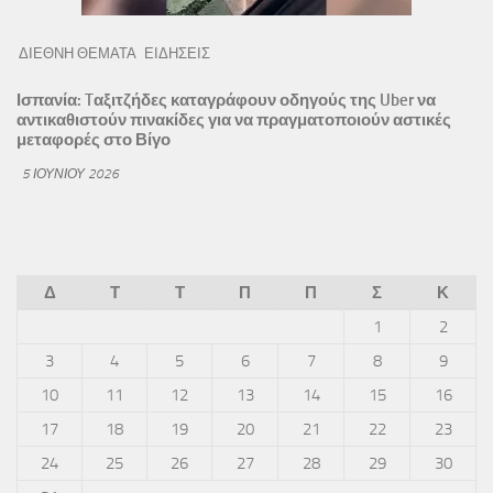
ΔΙΕΘΝΗ ΘΕΜΑΤΑ
ΕΙΔΗΣΕΙΣ
Ισπανία: Tαξιτζήδες καταγράφουν οδηγούς της Uber να
αντικαθιστούν πινακίδες για να πραγματοποιούν αστικές
μεταφορές στο Βίγο
5 ΙΟΥΝΊΟΥ 2026
Δ
Τ
Τ
Π
Π
Σ
Κ
1
2
3
4
5
6
7
8
9
10
11
12
13
14
15
16
17
18
19
20
21
22
23
24
25
26
27
28
29
30