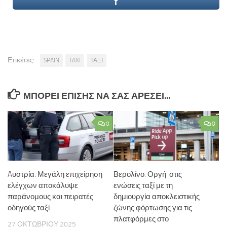
Ετικέτες:
SPAIN
TAXI
ΤΑΞΙ
ΜΠΟΡΕΊ ΕΠΊΣΗΣ ΝΑ ΣΑΣ ΑΡΈΣΕΙ...
0
0
Aυστρία: Μεγάλη επιχείρηση
Βερολίνο: Οργή στις
ελέγχων αποκάλυψε
ενώσεις ταξί με τη
παράνομους και πειρατές
δημιουργία αποκλειστικής
οδηγούς ταξί
ζώνης φόρτωσης για τις
πλατφόρμες στο
27 ΟΚΤΩΒΡΊΟΥ 2025