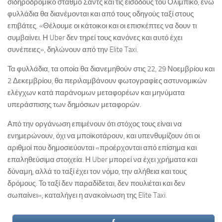
σιδηροδρομικό σταθμό Σαντς και τις εισόδους του Ολίμπικο, ενώ
φυλλάδια θα διανέμονται και από τους οδηγούς ταξί στους
επιβάτες. «Θέλουμε οι κάτοικοι και οι επισκέπτες να δουν τι
συμβαίνει. Η Uber δεν τηρεί τους κανόνες και αυτό έχει
συνέπειες», δηλώνουν από την Elite Taxi.
Τα φυλλάδια, τα οποία θα διανεμηθούν στις 22, 29 Νοεμβρίου και
2 Δεκεμβρίου, θα περιλαμβάνουν φωτογραφίες αστυνομικών
ελέγχων κατά παράνομων μεταφορέων και μηνύματα
υπεράσπισης των δημόσιων μεταφορών.
Από την οργάνωση επιμένουν ότι στόχος τους είναι να
ενημερώνουν, όχι να μποϊκοτάρουν, και υπενθυμίζουν ότι οι
αριθμοί που δημοσιεύονται «προέρχονται από επίσημα και
επαληθεύσιμα στοιχεία. Η Uber μπορεί να έχει χρήματα και
δύναμη, αλλά το ταξί έχει τον νόμο, την αλήθεια και τους
δρόμους. Το ταξί δεν παραδίδεται, δεν πουλιέται και δεν
σωπαίνει», καταλήγει η ανακοίνωση της Elite Taxi.