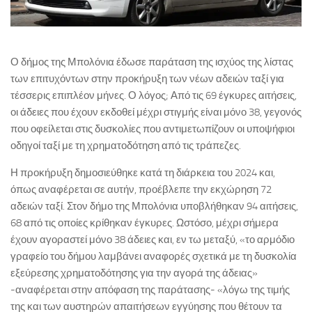
Ο δήμος της Μπολόνια έδωσε παράταση της ισχύος της λίστας
των επιτυχόντων στην προκήρυξη των νέων αδειών ταξί για
τέσσερις επιπλέον μήνες. Ο λόγος; Από τις 69 έγκυρες αιτήσεις,
οι άδειες που έχουν εκδοθεί μέχρι στιγμής είναι μόνο 38, γεγονός
που οφείλεται στις δυσκολίες που αντιμετωπίζουν οι υποψήφιοι
οδηγοί ταξί με τη χρηματοδότηση από τις τράπεζες.
Η προκήρυξη δημοσιεύθηκε κατά τη διάρκεια του 2024 και,
όπως αναφέρεται σε αυτήν, προέβλεπε την εκχώρηση 72
αδειών ταξί. Στον δήμο της Μπολόνια υποβλήθηκαν 94 αιτήσεις,
68 από τις οποίες κρίθηκαν έγκυρες. Ωστόσο, μέχρι σήμερα
έχουν αγοραστεί μόνο 38 άδειες και, εν τω μεταξύ, «το αρμόδιο
γραφείο του δήμου λαμβάνει αναφορές σχετικά με τη δυσκολία
εξεύρεσης χρηματοδότησης για την αγορά της άδειας»
-αναφέρεται στην απόφαση της παράτασης- «λόγω της τιμής
της και των αυστηρών απαιτήσεων εγγύησης που θέτουν τα