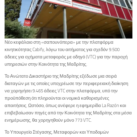
Νέο κεφάλαιο στη «σαπουνόπερα» με την πλατφόρμα
κινητικότητας Cabify, λόγω του αιτήματος για σχεδόν 9.500
άδειες για οχήματα μεταφοράς με οδηγό (VTC) για την παροχή
υπηρεσιών στην Κοινότητα της Μαδρίτης.
Το Ανώτατο Δικαστήριο της Μαδρίτης εξέδωσε μια σειρά
διαταγών με τις οποίες υποχρέωσε την περιφερειακή διοίκηση
να χορηγήσει 9.465 άδειες VTC στην πλατφόρμα, υπό την
προϋπόθεση ότι πληρούνται οι νομικά καθορισμένες
απαιτήσεις. Ωστόσο, όπως ανέφερε η εφημερίδα La Razón και
επιβεβαίωσαν πηγές από την Κοινότητα της Μαδρίτης στα μέσα
ενημέρωσης, θα χορηγηθούν μόνο 773 VTC.
Το Υπουργείο Στέγασης, Μεταφορών και Υποδομών