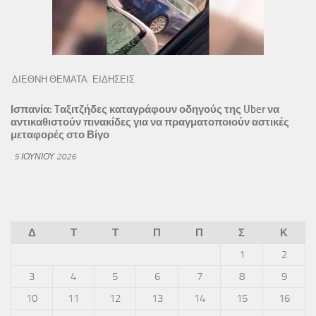
ΔΙΕΘΝΗ ΘΕΜΑΤΑ
ΕΙΔΗΣΕΙΣ
Ισπανία: Tαξιτζήδες καταγράφουν οδηγούς της Uber να
αντικαθιστούν πινακίδες για να πραγματοποιούν αστικές
μεταφορές στο Βίγο
5 ΙΟΥΝΊΟΥ 2026
Δ
Τ
Τ
Π
Π
Σ
Κ
1
2
3
4
5
6
7
8
9
10
11
12
13
14
15
16