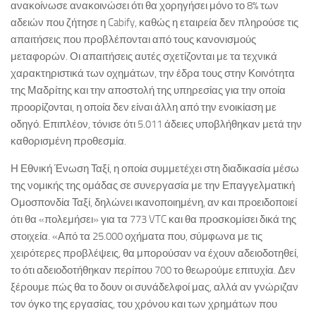
ανακοίνωσε ανακοινώσει ότι θα χορηγήσει μόνο το 8% των
αδειών που ζήτησε η Cabify, καθώς η εταιρεία δεν πληρούσε τις
απαιτήσεις που προβλέπονται από τους κανονισμούς
μεταφορών. Οι απαιτήσεις αυτές σχετίζονται με τα τεχνικά
χαρακτηριστικά των οχημάτων, την έδρα τους στην Κοινότητα
της Μαδρίτης και την αποστολή της υπηρεσίας για την οποία
προορίζονται, η οποία δεν είναι άλλη από την ενοικίαση με
οδηγό. Επιπλέον, τόνισε ότι 5.011 άδειες υποβλήθηκαν μετά την
καθορισμένη προθεσμία.
Η Εθνική Ένωση Ταξί, η οποία συμμετέχει στη διαδικασία μέσω
της νομικής της ομάδας σε συνεργασία με την Επαγγελματική
Ομοσπονδία Ταξί, δηλώνει ικανοποιημένη, αν και προειδοποιεί
ότι θα «πολεμήσει» για τα 773 VTC και θα προσκομίσει δικά της
στοιχεία. «Από τα 25.000 οχήματα που, σύμφωνα με τις
χειρότερες προβλέψεις, θα μπορούσαν να έχουν αδειοδοτηθεί,
το ότι αδειοδοτήθηκαν περίπου 700 το θεωρούμε επιτυχία. Δεν
ξέρουμε πώς θα το δουν οι συνάδελφοί μας, αλλά αν γνώριζαν
τον όγκο της εργασίας, του χρόνου και των χρημάτων που