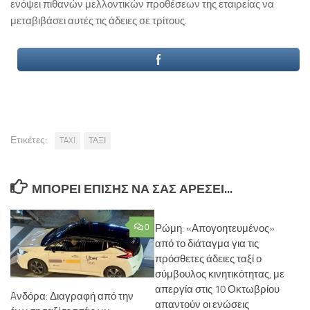
ενόψει πιθανών μελλοντικών προθέσεων της εταιρείας να
μεταβιβάσει αυτές τις άδειες σε τρίτους.
Ετικέτες:
TAXI
ΤΑΞΙ
ΜΠΟΡΕΊ ΕΠΊΣΗΣ ΝΑ ΣΑΣ ΑΡΈΣΕΙ...
0
Ρώμη: «Απογοητευμένος»
από το διάταγμα για τις
πρόσθετες άδειες ταξί ο
σύμβουλος κινητικότητας, με
απεργία στις 10 Οκτωβρίου
Aνδόρα: Διαγραφή από την
απαντούν οι ενώσεις