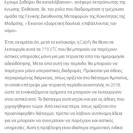
έχουμε ξοδέψει, θα καταλάβαιναν», ανέφερε εκπρόσωπος της
ένωσης. Εκθείασε, δε, τον ρόλο που διαδραμάτισε η τρέχουσα
ομάδα της Γενικής Διεύθυνσης Μεταφορών της Κοινότητας της
Μαδρίτης: «Έκαναν εξαιρετική δουλειά, επιβάλλοντας τον
νόμο».
Έτσι, εκτιμάται ότι, μετά το καλοκαίρι, η Cabify θα θέσει σε
λειτουργία αυτά τα 773 VTC που θα μπορούν να παρέχουν
αστικές υπηρεσίες μόνο για μια τετραετία από την ημερομηνία
αδειοδότησης. Μετά από αυτή την περίοδο, θα μπορούν να
παρέχουν μόνο υπεραστικές διαδρομές. Πρόκειται για άδειες
περιορισμένης διάρκειας, όπως ορίζεται στο διάταγμα Άμπαλος,
το οποίο επέτρεψε μια τετραετή περίοδο αναστολής το 2018,
ώστε τα ενοικιαζόμενα οχήματα να μπορούν να λειτουργούν
στον αστικό ιστό. Το διάταγμα αυτό ισχύει και για τις άδειες που
χορηγήθηκαν τώρα. Από εκεί και πέρα, όπως ορίζεται στο
προαναφερθέν διάταγμα, πρέπει να λάβουν αυτόνομη άδεια
για να μπορούν να συνεχίσουν να παρέχουν και αστικές
υπηρεσίες. Αυτή η πρόβλεψη είναι ιδιαίτερα σημαντική, ειδικά