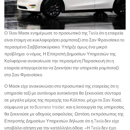
Ο Ίλον Μασκ ενημέρωσε το προσωπικό της Tesla ότι η εταιρεία
είναι έτοιμη να κυκλοφορήσει ρομποταξί στο Σαν Φρανσίσκο το
περασμένο Σαββατοκύριακο. Υπήρξε όμως ένα μικρό
πρόβλημα: ο νόμος. Η Επιτροπή Δημοσίων Υπηρεσιών της
Καλιφόρνια ανακοίνωσε την περασμένη Παρασκευή ότι η
εταιρεία απαγορεύεται να ξεκινήσει την υπηρεσία ρομποταξί
στο Σαν Φρανσίσκο.
Ο Μασκ είχε ανακοινώσει στο προσωπικό της εταιρείας ότι η
υπηρεσία ταξί με αυτόνομα αυτοκίνητα θα ξεκινούσε σύντομα
σε μεγάλο μέρος της περιοχής του Κόλπου, μέχρι το Σαν Χοσέ,
σύμφωνα με το Business Insider, και η λειτουργία της υπηρεσίας
θα ξεκινούσε με οδηγούς ασφαλείας. Ωστόσο, εκπρόσωπος της
Επιτροπής Δημοσίων Υπηρεσιών δήλωσε ότι η Tesla δεν είχε
υποβάλει αίτηση για την κατάλληλη άδεια. «Η Tesla δεν έχει