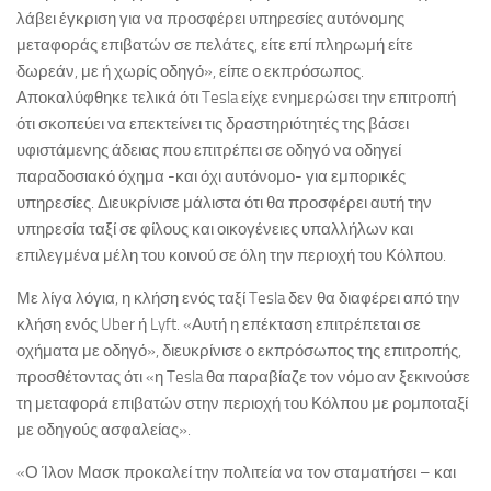
λάβει έγκριση για να προσφέρει υπηρεσίες αυτόνομης
μεταφοράς επιβατών σε πελάτες, είτε επί πληρωμή είτε
δωρεάν, με ή χωρίς οδηγό», είπε ο εκπρόσωπος.
Αποκαλύφθηκε τελικά ότι Tesla είχε ενημερώσει την επιτροπή
ότι σκοπεύει να επεκτείνει τις δραστηριότητές της βάσει
υφιστάμενης άδειας που επιτρέπει σε οδηγό να οδηγεί
παραδοσιακό όχημα -και όχι αυτόνομο- για εμπορικές
υπηρεσίες. Διευκρίνισε μάλιστα ότι θα προσφέρει αυτή την
υπηρεσία ταξί σε φίλους και οικογένειες υπαλλήλων και
επιλεγμένα μέλη του κοινού σε όλη την περιοχή του Κόλπου.
Με λίγα λόγια, η κλήση ενός ταξί Tesla δεν θα διαφέρει από την
κλήση ενός Uber ή Lyft. «Αυτή η επέκταση επιτρέπεται σε
οχήματα με οδηγό», διευκρίνισε ο εκπρόσωπος της επιτροπής,
προσθέτοντας ότι «η Tesla θα παραβίαζε τον νόμο αν ξεκινούσε
τη μεταφορά επιβατών στην περιοχή του Κόλπου με ρομποταξί
με οδηγούς ασφαλείας».
«Ο Ίλον Μασκ προκαλεί την πολιτεία να τον σταματήσει – και