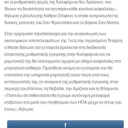
αν οι ρυθμιστικές αρχές της Καλιφόρνια δεν δράσουν, του
δίνουν τη δυνατότητα να αγνοήσει κάθε κανόνα ασφαλείας»,
δήλωσε η βουλευτής Κάθριν Στέφανι, η οποία εκπροσωπεί τις
δυτικές γειτονιές του Σαν Φρανσίσκο και το βόρειο Σαν Ματέο.
Στην τριμηνιαία τηλεδιάσκεψη για την ανακοίνωση των
οικονομικών αποτελεσμάτων της Tesla την περασμένη Τετάρτη,
ο Μασκ δήλωσε ότι η εταιρεία βρίσκεται στη διαδικασία
απόκτησης ρυθμιστικής έγκρισης στην Καλιφόρνια και τα
ρομποταξί της θα λειτουργούν αρχικά με οδηγό ασφαλείας στο
μπροστινό κάθισμα. Πρόσθεσε ακόμη ότι η εταιρεία του θα
επεκτείνει την υπηρεσία ρομποταξί πολύ πέρα από τους
ανταγωνιστές της, εν αναμονή της ρυθμιστικής έγκρισης στην
περιοχή του Κόλπου, τη Νεβάδα, την Αριζόνα και τη Φλόριντα.
«Πιστεύω ότι πιθανότατα θα έχουμε αυτόνομη μεταφορά
επιβατών στο μισό του πληθυσμού των ΗΠΑ μέχρι το τέλος του
έτους», δήλωσε.