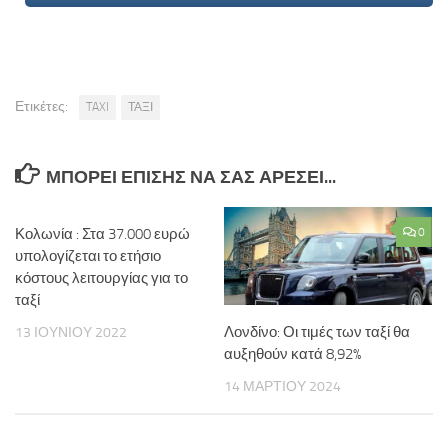
Ετικέτες:
TAXI
ΤΑΞΙ
ΜΠΟΡΕΊ ΕΠΊΣΗΣ ΝΑ ΣΑΣ ΑΡΈΣΕΙ...
Κολωνία : Στα 37.000 ευρώ
0
υπολογίζεται το ετήσιο
κόστους λειτουργίας για το
ταξί
Λονδίνο: Οι τιμές των ταξί θα
13 ΙΟΥΝΊΟΥ 2022
αυξηθούν κατά 8,92%
14 ΜΑΡΤΊΟΥ 2024