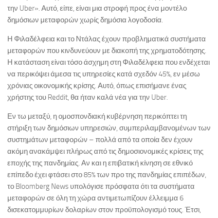
την Uber». Αυτό, είπε, είναι μια στροφή προς ένα μοντέλο
δημόσιων μεταφορών χωρίς δημόσια λογοδοσία.
Η Φιλαδέλφεια και το Ντάλας έχουν προβληματικά συστήματα
μεταφορών που κινδυνεύουν με διακοπή της χρηματοδότησης.
Η κατάσταση είναι τόσο άσχημη στη Φιλαδέλφεια που ενδέχεται
να περικόψει άμεσα τις υπηρεσίες κατά σχεδόν 45%, εν μέσω
χρόνιας οικονομικής κρίσης. Αυτό, όπως επισήμανε ένας
χρήστης του Reddit, θα ήταν καλά νέα για την Uber.
Εν τω μεταξύ, η ομοσπονδιακή κυβέρνηση περικόπτει τη
στήριξη των δημόσιων υπηρεσιών, συμπεριλαμβανομένων των
συστημάτων μεταφορών – πολλά από τα οποία δεν έχουν
ακόμη ανακάμψει πλήρως από τις δημοσιονομικές κρίσεις της
εποχής της πανδημίας. Αν και η επιβατική κίνηση σε εθνικό
επίπεδο έχει φτάσει στο 85% των προ της πανδημίας επιπέδων,
το Bloomberg News υπολόγισε πρόσφατα ότι τα συστήματα
μεταφορών σε όλη τη χώρα αντιμετωπίζουν έλλειμμα 6
δισεκατομμυρίων δολαρίων στον προϋπολογισμό τους. Έτσι,