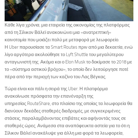
Κάθε λίγα χρόνια, μια εταιρεία της οικονομίας της πλατφόρμας
από τη Σίλικον Βάλεϊ ανακοινώνει μια «ανατρεπτική»
καινοτομία που μοιάζει πολύ με μεταφορά με λεωφορείο.
Η Uber παρουσίασε τα Smart Routes πριν από μια δεκαετία, ενώ
λίγο αργότερα ακολούθησε το Lyft Shuttle του μεγαλύτερου
ανταγωνιστή της. Ακόμα και ο Elon Musk το δοκίμασε το 2018 με
το «σύστημα αστικού βρόχου», το οποίο δεν λειτούργησε ποτέ
πέρα από την περιοχή των καζίνο του Λας Βέγκας.
Τώρα είναι και πάλι η σειρά της Uber. Η πλατφόρμα
ανακοίνωσε πρόσφατα την επανέναρξη της
υπηρεσίας RouteShare, στο πλαίσιο της οποίας τα λεωφορεία θα
διανύουν δεκάδες σταθερές διαδρομές, με συγκεκριμένες
στάσεις, παραλαμβάνοντας επιβάτες και αφήνοντάς τους σε
σταθερές ώρες. Ανάμεσα στα αναπόφευκτα αστεία για το ότι η
Σίλικον Βάλεϊ ανακάλυψε για άλλη μια φορά τα λεωφορεία,