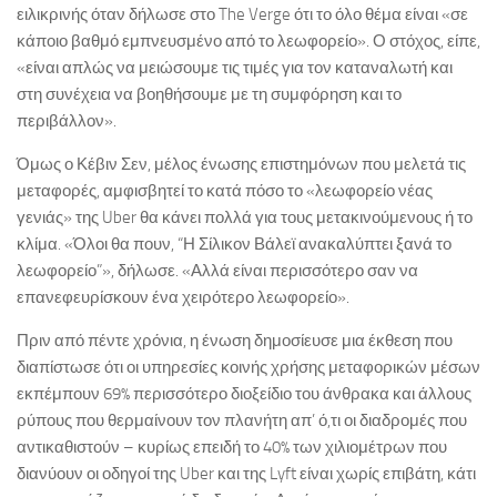
ειλικρινής όταν δήλωσε στο The Verge ότι το όλο θέμα είναι «σε
κάποιο βαθμό εμπνευσμένο από το λεωφορείο». Ο στόχος, είπε,
«είναι απλώς να μειώσουμε τις τιμές για τον καταναλωτή και
στη συνέχεια να βοηθήσουμε με τη συμφόρηση και το
περιβάλλον».
Όμως ο Κέβιν Σεν, μέλος ένωσης επιστημόνων που μελετά τις
μεταφορές, αμφισβητεί το κατά πόσο το «λεωφορείο νέας
γενιάς» της Uber θα κάνει πολλά για τους μετακινούμενους ή το
κλίμα. «Όλοι θα πουν, “Η Σίλικον Βάλεϊ ανακαλύπτει ξανά το
λεωφορείο”», δήλωσε. «Αλλά είναι περισσότερο σαν να
επανεφευρίσκουν ένα χειρότερο λεωφορείο».
Πριν από πέντε χρόνια, η ένωση δημοσίευσε μια έκθεση που
διαπίστωσε ότι οι υπηρεσίες κοινής χρήσης μεταφορικών μέσων
εκπέμπουν 69% περισσότερο διοξείδιο του άνθρακα και άλλους
ρύπους που θερμαίνουν τον πλανήτη απ’ ό,τι οι διαδρομές που
αντικαθιστούν – κυρίως επειδή το 40% των χιλιομέτρων που
διανύουν οι οδηγοί της Uber και της Lyft είναι χωρίς επιβάτη, κάτι