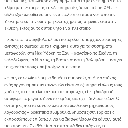
που ονομάζεται «νεκρή διαδρομή». Αυτό το μειονέκτημα για το
κλίμα μειώνεται με τις κοινές υπηρεσίες όπως το UberX Share –
αλλά εξακολουθεί να μην είναι πολύ πιο «πράσινο» από την
ιδιοκτησία και την οδήγηση ενός οχήματος, σημειώνεται στην
έκθεση, εκτός αν το αυτοκίνητο είναι ηλεκτρικό.
Πέρα από το αμφίβολο κλιματικό όφελος, υπάρχουν ευρύτερες
ανησυχίες σχετικά με το τι σημαίνει αυτό για τα συστήματα
μεταφορών στη Νέα Υόρκη, το Σαν Φρανσίσκο, το Σικάγο, τη
Φιλαδέλφεια, το Ντάλας, τη Βοστώνη και τη Βαλτιμόρη – και για
τους ανθρώπους που βασίζονται σε αυτά.
«Η συγκοινωνία είναι μια δημόσια υπηρεσία, οπότε ο στόχος
ενός οργανισμού συγκοινωνιών είναι να εξυπηρετεί όλους τους
χρήστες του, είτε είναι πλούσιοι είτε φτωχοί, είτε η διαδρομή
αποφέρει το μέγιστο δυνατό κέρδος είτε όχι», δήλωσε ο Σεν. Οι
οντότητες που τα κάνουν όλα αυτά διαθέτουν μηχανισμούς
λογοδοσίας – διοικητικά συμβούλια, δημόσιες συνεδριάσεις,
εκπροσώπους επιβατών, για να διασφαλίσουν ότι κάνουν αυτό
που πρέπει. «Σχεδόν τίποτα από αυτά δεν υπάρχει για