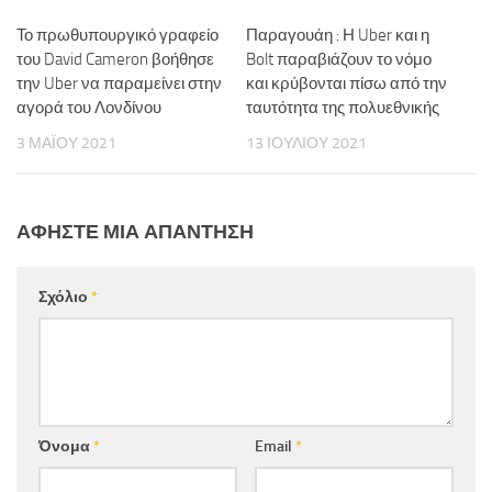
Το πρωθυπουργικό γραφείο
Παραγουάη : Η Uber και η
του David Cameron βοήθησε
Bolt παραβιάζουν το νόμο
την Uber να παραμείνει στην
και κρύβονται πίσω από την
αγορά του Λονδίνου
ταυτότητα της πολυεθνικής
3 ΜΑΪ́ΟΥ 2021
13 ΙΟΥΛΊΟΥ 2021
ΑΦΉΣΤΕ ΜΙΑ ΑΠΆΝΤΗΣΗ
Σχόλιο
*
Όνομα
*
Email
*