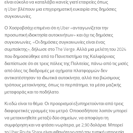
είναι εύκολο να καταλάβει κανείς γιατί εταιρείες όπως
η Uber βλέπουν μια επιχειρηματική ευκαιρία στις δημόσιες
συγκοινωνίες.
Ο Χοσροβσάχι επιμένει ότι η Uber «ανταγωνίζεται την
προσωπική ιδιοκτησία αυτοκινήτων» και όχι τις δημόσιες
συγκοινωνίες. «Οι δημόσιες συγκοινωνίες είναι ένας
συμπαίκτης», δήλωσε στο The Verge. Αλλά μια μελέτη του 2024
που δημοσιεύθηκε από το Πανεπιστήμιο της Καλιφόρνιας
διαπίστωσε ότι σε τρεις πόλεις της Πολιτείας, πάνω από τις μισές
από όλες τις διαδρομές με οχήματα πλατφορμών δεν
αντικατέστησαν τα ιδιωτικά αυτοκίνητα, αλλά πιο βιώσιμους
τρόπους μετακίνησης, όπως το περπάτημα, τα μέσα μαζικής
μεταφοράς και το ποδήλατο.
Κι εδώ είναι το θέμα: Οι προορισμοί εξυπηρετούνται από τρεις
διαφορετικές γραμμές του μετρό. Οποιοσδήποτε λοιπόν μπορεί
να μετακινηθείτε μεταξύ δύο σημείων, να αποφύγει τη
συμφόρηση και να φτάσει νωρίτερα, με 2,90 δολάρια. Μπορεί
το Uber Route Share είναι φθηνότερο από την τυπική υπηρεσία