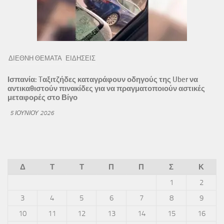
ΔΙΕΘΝΗ ΘΕΜΑΤΑ
ΕΙΔΗΣΕΙΣ
Ισπανία: Tαξιτζήδες καταγράφουν οδηγούς της Uber να
αντικαθιστούν πινακίδες για να πραγματοποιούν αστικές
μεταφορές στο Βίγο
5 ΙΟΥΝΊΟΥ 2026
Δ
Τ
Τ
Π
Π
Σ
Κ
1
2
3
4
5
6
7
8
9
10
11
12
13
14
15
16