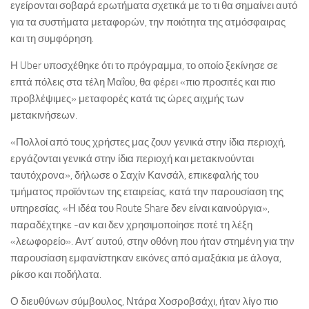
εγείρονται σοβαρά ερωτήματα σχετικά με το τι θα σημαίνει αυτό
για τα συστήματα μεταφορών, την ποιότητα της ατμόσφαιρας
και τη συμφόρηση.
Η Uber υποσχέθηκε ότι το πρόγραμμα, το οποίο ξεκίνησε σε
επτά πόλεις στα τέλη Μαΐου, θα φέρει «πιο προσιτές και πιο
προβλέψιμες» μεταφορές κατά τις ώρες αιχμής των
μετακινήσεων.
«Πολλοί από τους χρήστες μας ζουν γενικά στην ίδια περιοχή,
εργάζονται γενικά στην ίδια περιοχή και μετακινούνται
ταυτόχρονα», δήλωσε ο Σαχίν Κανσάλ, επικεφαλής του
τμήματος προϊόντων της εταιρείας, κατά την παρουσίαση της
υπηρεσίας. «Η ιδέα του Route Share δεν είναι καινούργια»,
παραδέχτηκε -αν και δεν χρησιμοποίησε ποτέ τη λέξη
«λεωφορείο». Αντ’ αυτού, στην οθόνη που ήταν στημένη για την
παρουσίαση εμφανίστηκαν εικόνες από αμαξάκια με άλογα,
ρίκσο και ποδήλατα.
Ο διευθύνων σύμβουλος, Ντάρα Χοσροβσάχι, ήταν λίγο πιο