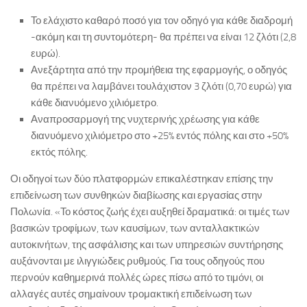
Το ελάχιστο καθαρό ποσό για τον οδηγό για κάθε διαδρομή
-ακόμη και τη συντομότερη- θα πρέπει να είναι 12 ζλότι (2,8
ευρώ).
Ανεξάρτητα από την προμήθεια της εφαρμογής, ο οδηγός
θα πρέπει να λαμβάνει τουλάχιστον 3 ζλότι (0,70 ευρώ) για
κάθε διανυόμενο χιλιόμετρο.
Αναπροσαρμογή της νυχτερινής χρέωσης για κάθε
διανυόμενο χιλιόμετρο στο +25% εντός πόλης και στο +50%
εκτός πόλης.
Οι οδηγοί των δύο πλατφορμών επικαλέστηκαν επίσης την
επιδείνωση των συνθηκών διαβίωσης και εργασίας στην
Πολωνία. «Το κόστος ζωής έχει αυξηθεί δραματικά: οι τιμές των
βασικών τροφίμων, των καυσίμων, των ανταλλακτικών
αυτοκινήτων, της ασφάλισης και των υπηρεσιών συντήρησης
αυξάνονται με ιλιγγιώδεις ρυθμούς. Για τους οδηγούς που
περνούν καθημερινά πολλές ώρες πίσω από το τιμόνι, οι
αλλαγές αυτές σημαίνουν τρομακτική επιδείνωση των