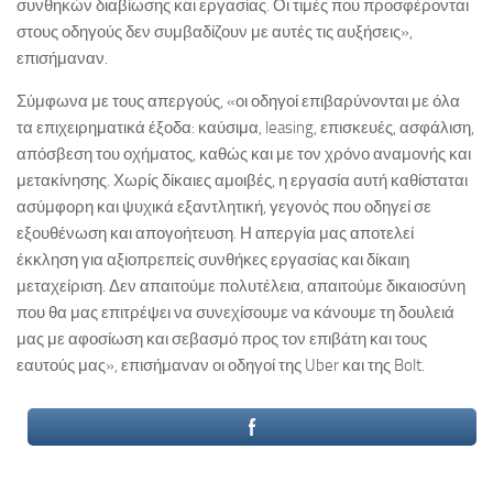
συνθηκών διαβίωσης και εργασίας. Οι τιμές που προσφέρονται
στους οδηγούς δεν συμβαδίζουν με αυτές τις αυξήσεις»,
επισήμαναν.
Σύμφωνα με τους απεργούς, «οι οδηγοί επιβαρύνονται με όλα
τα επιχειρηματικά έξοδα: καύσιμα, leasing, επισκευές, ασφάλιση,
απόσβεση του οχήματος, καθώς και με τον χρόνο αναμονής και
μετακίνησης. Χωρίς δίκαιες αμοιβές, η εργασία αυτή καθίσταται
ασύμφορη και ψυχικά εξαντλητική, γεγονός που οδηγεί σε
εξουθένωση και απογοήτευση. Η απεργία μας αποτελεί
έκκληση για αξιοπρεπείς συνθήκες εργασίας και δίκαιη
μεταχείριση. Δεν απαιτούμε πολυτέλεια, απαιτούμε δικαιοσύνη
που θα μας επιτρέψει να συνεχίσουμε να κάνουμε τη δουλειά
μας με αφοσίωση και σεβασμό προς τον επιβάτη και τους
εαυτούς μας», επισήμαναν οι οδηγοί της Uber και της Bolt.