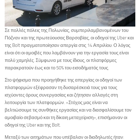
Σε πολλές πόλεις της Πολωνίας, συμπεριλαμβανομένων του
Πόζναν και της πρωτεύουσας Βαρσοβίας, οι οδηγοί της Uber και
της Bolt πραγματοποίησαν απεργία στις 14 Απριλίου. Ο λόγος
είναι ότι οι αμοιβές που λαμβάνουν για την εργασία τους είναι
πολύ χαμηλές. Σύμφωνα με τους ίδιους, οι πλατφόρμες
παρακρατούν έως και το 50% του εισοδήματός τους.
Στο ψήφισμα που προηγήθηκε της απεργίας οι οδηγοί των
πλατφορμών εξέφρασαν τη δυσαρέσκειά τους για τους
ισχύοντες όρους συνεργασίας και ζήτησαν αλλαγές στη
λειτουργία των πλατφορμών. «Στόχος μας είναι να
βελτιώσουμε τις συνθήκες εργασίας και να διασφαλίσουμε τον
αμοιβαίο σεβασμό και τη δίκαιη μεταχείριση», επισήμαναν οι
οδηγοί της Uber και της Bolt.
Μεταξύ των αιτημάτων που υπέβαλαν οι διαδηλωτές ήταν: