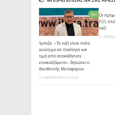
ΜΠΟΡΕΊ ΕΠΊΣΗΣ ΝΑ ΣΑΣ ΑΡΈΣΕΙ
0
Οι προμ
POS πλή
ταξί
27 ΔΕΚΕ
Ίμπιζα: «Το ταξί είναι πολύ
ανώτερο σε ποιότητα και
τιμή από οποιοδήποτε
ενοικιαζόμενο», δηλώνει ο
διευθυντής Μεταφορών
25 ΦΕΒΡΟΥΑΡΊΟΥ 2026