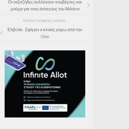
Οι ταξιτζήδες συλλέγουν κουβέρτες και
ρούχα για τους άστεγους του Μιλάνο
ΠΡΟΗΓΟΎΜΕΝΟ ΆΡΘΡΟ
Ελβετία : Σφίγγει ο κλοιός γύρω από την
Uber