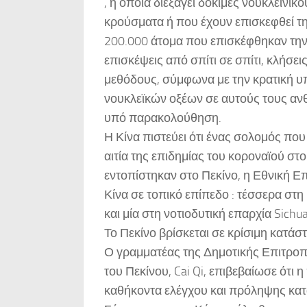
, η οποία διεξάγει δοκιμές νουκλεϊνι
κρούσματα ή που έχουν επισκεφθεί τ
200.000 άτομα που επισκέφθηκαν την 
επισκέψεις από σπίτι σε σπίτι, κλήσε
μεθόδους, σύμφωνα με την κρατική υ
νουκλεϊκών οξέων σε αυτούς τους ανθ
υπό παρακολούθηση.
Η Κίνα πιστεύει ότι ένας σολομός πο
αιτία της επιδημίας του κοροναϊού στο
εντοπίστηκαν στο Πεκίνο, η Εθνική Ε
Κίνα σε τοπικό επίπεδο : τέσσερα στη
και μία στη νοτιοδυτική επαρχία Sichu
Το Πεκίνο βρίσκεται σε κρίσιμη κατάσ
Ο γραμματέας της Δημοτικής Επιτροπ
του Πεκίνου, Cai Qi, επιβεβαίωσε ότι 
καθήκοντα ελέγχου και πρόληψης κατά 