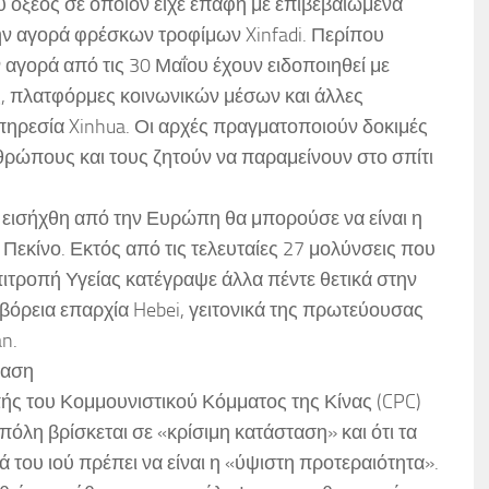
κού οξέος σε όποιον είχε επαφή με επιβεβαιωμένα
ην αγορά φρέσκων τροφίμων Xinfadi. Περίπου
αγορά από τις 30 Μαΐου έχουν ειδοποιηθεί με
ις, πλατφόρμες κοινωνικών μέσων και άλλες
πηρεσία Xinhua. Οι αρχές πραγματοποιούν δοκιμές
ρώπους και τους ζητούν να παραμείνουν στο σπίτι
υ εισήχθη από την Ευρώπη θα μπορούσε να είναι η
 Πεκίνο. Εκτός από τις τελευταίες 27 μολύνσεις που
πιτροπή Υγείας κατέγραψε άλλα πέντε θετικά στην
 βόρεια επαρχία Hebei, γειτονικά της πρωτεύουσας
an.
ταση
ής του Κομμουνιστικού Κόμματος της Κίνας (CPC)
η πόλη βρίσκεται σε «κρίσιμη κατάσταση» και ότι τα
του ιού πρέπει να είναι η «ύψιστη προτεραιότητα».