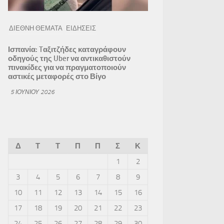
ΔΙΕΘΝΗ ΘΕΜΑΤΑ
ΕΙΔΗΣΕΙΣ
Ισπανία: Tαξιτζήδες καταγράφουν
οδηγούς της Uber να αντικαθιστούν
πινακίδες για να πραγματοποιούν
αστικές μεταφορές στο Βίγο
5 ΙΟΥΝΊΟΥ 2026
Δ
Τ
Τ
Π
Π
Σ
Κ
1
2
3
4
5
6
7
8
9
10
11
12
13
14
15
16
17
18
19
20
21
22
23
24
25
26
27
28
29
30