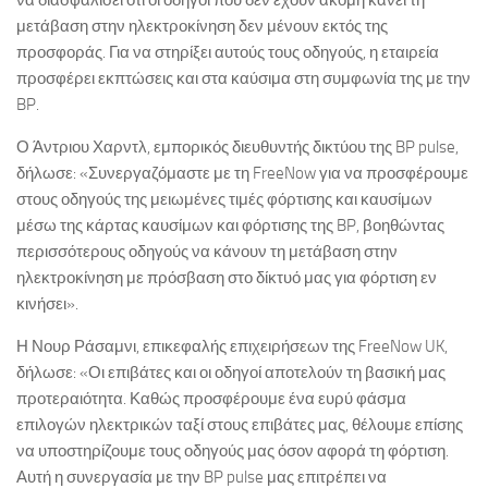
να διασφαλίσει ότι οι οδηγοί που δεν έχουν ακόμη κάνει τη
μετάβαση στην ηλεκτροκίνηση δεν μένουν εκτός της
προσφοράς. Για να στηρίξει αυτούς τους οδηγούς, η εταιρεία
προσφέρει εκπτώσεις και στα καύσιμα στη συμφωνία της με την
BP.
Ο Άντριου Χαρντλ, εμπορικός διευθυντής δικτύου της BP pulse,
δήλωσε: «Συνεργαζόμαστε με τη FreeNow για να προσφέρουμε
στους οδηγούς της μειωμένες τιμές φόρτισης και καυσίμων
μέσω της κάρτας καυσίμων και φόρτισης της BP, βοηθώντας
περισσότερους οδηγούς να κάνουν τη μετάβαση στην
ηλεκτροκίνηση με πρόσβαση στο δίκτυό μας για φόρτιση εν
κινήσει».
Η Νουρ Ράσαμνι, επικεφαλής επιχειρήσεων της FreeNow UK,
δήλωσε: «Οι επιβάτες και οι οδηγοί αποτελούν τη βασική μας
προτεραιότητα. Καθώς προσφέρουμε ένα ευρύ φάσμα
επιλογών ηλεκτρικών ταξί στους επιβάτες μας, θέλουμε επίσης
να υποστηρίζουμε τους οδηγούς μας όσον αφορά τη φόρτιση.
Αυτή η συνεργασία με την BP pulse μας επιτρέπει να