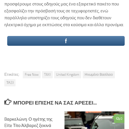
προσφέρουμε στους οδηγούς μας ένα εξαιρετικό πακέτο που
εξασφαλίζει την πρόσβασή τους σε ταχυφορτιστές, ενώ
παράλληλα υποστηρίζει τους οδηγούς που δεν διαθέτουν
ηλεκτρικό όχημα με εκπτώσεις στα καύσιμα και άλλα προνόμια.
Ετικέτες:
Free Now
TAXI
United Kingdom
Ηνωμένο Βασίλειο
ΤΑΞΙ
ΜΠΟΡΕΊ ΕΠΊΣΗΣ ΝΑ ΣΑΣ ΑΡΈΣΕΙ...
Bαρκελώνη: Ο ηγέτης της
0
Elite Τίτο Άλβαρεζ ξεκινά