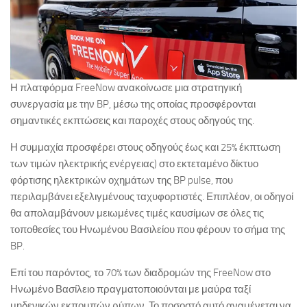
Η πλατφόρμα FreeNow ανακοίνωσε μια στρατηγική
συνεργασία με την BP, μέσω της οποίας προσφέρονται
σημαντικές εκπτώσεις και παροχές στους οδηγούς της.
Η συμμαχία προσφέρει στους οδηγούς έως και 25% έκπτωση
των τιμών ηλεκτρικής ενέργειας) στο εκτεταμένο δίκτυο
φόρτισης ηλεκτρικών οχημάτων της BP pulse, που
περιλαμβάνει εξελιγμένους ταχυφορτιστές. Επιπλέον, οι οδηγοί
θα απολαμβάνουν μειωμένες τιμές καυσίμων σε όλες τις
τοποθεσίες του Ηνωμένου Βασιλείου που φέρουν το σήμα της
BP.
Επί του παρόντος, το 70% των διαδρομών της FreeNow στο
Ηνωμένο Βασίλειο πραγματοποιούνται με μαύρα ταξί
μηδενικών εκπομπών ρύπων. Το ποσοστό αυτό αναμένεται να