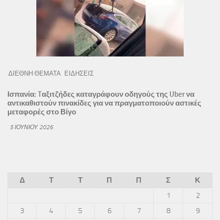
ΔΙΕΘΝΗ ΘΕΜΑΤΑ
ΕΙΔΗΣΕΙΣ
Ισπανία: Tαξιτζήδες καταγράφουν οδηγούς της Uber να
αντικαθιστούν πινακίδες για να πραγματοποιούν αστικές
μεταφορές στο Βίγο
5 ΙΟΥΝΊΟΥ 2026
Δ
Τ
Τ
Π
Π
Σ
Κ
1
2
3
4
5
6
7
8
9