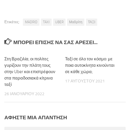
Ετικέτες:
MADRID
TAXI
UBER
Μαδρίτη
ΤΑΞΙ
ΜΠΟΡΕΊ ΕΠΊΣΗΣ ΝΑ ΣΑΣ ΑΡΈΣΕΙ...
Στη Βραζιλία, οι πολίτες
Ταξί σε όλο τον κόσμο: με
γυρίζουν την πλάτη τους
ποια αυτοκίνητα κινούνται
στην Uber και επιστρέφουν
σε κάθε χώρα;
στα παραδοσιακά κίτρινα
17 ΑΥΓΟΎΣΤΟΥ 2021
ταξί
26 ΙΑΝΟΥΑΡΊΟΥ 2022
ΑΦΉΣΤΕ ΜΙΑ ΑΠΆΝΤΗΣΗ