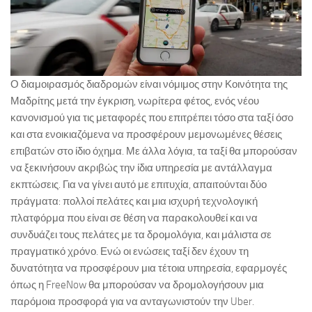
Ο διαμοιρασμός διαδρομών είναι νόμιμος στην Κοινότητα της
Μαδρίτης μετά την έγκριση, νωρίτερα φέτος, ενός νέου
κανονισμού για τις μεταφορές που επιτρέπει τόσο στα ταξί όσο
και στα ενοικιαζόμενα να προσφέρουν μεμονωμένες θέσεις
επιβατών στο ίδιο όχημα. Με άλλα λόγια, τα ταξί θα μπορούσαν
να ξεκινήσουν ακριβώς την ίδια υπηρεσία με αντάλλαγμα
εκπτώσεις. Για να γίνει αυτό με επιτυχία, απαιτούνται δύο
πράγματα: πολλοί πελάτες και μια ισχυρή τεχνολογική
πλατφόρμα που είναι σε θέση να παρακολουθεί και να
συνδυάζει τους πελάτες με τα δρομολόγια, και μάλιστα σε
πραγματικό χρόνο. Ενώ οι ενώσεις ταξί δεν έχουν τη
δυνατότητα να προσφέρουν μια τέτοια υπηρεσία, εφαρμογές
όπως η FreeNow θα μπορούσαν να δρομολογήσουν μια
παρόμοια προσφορά για να ανταγωνιστούν την Uber.