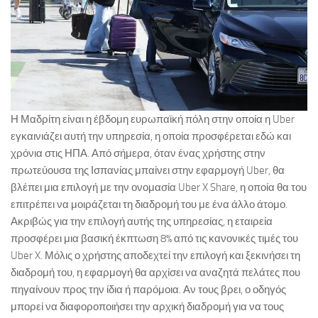
Η Μαδρίτη είναι η έβδομη ευρωπαϊκή πόλη στην οποία η Uber
εγκαινιάζει αυτή την υπηρεσία, η οποία προσφέρεται εδώ και
χρόνια στις ΗΠΑ. Από σήμερα, όταν ένας χρήστης στην
πρωτεύουσα της Ισπανίας μπαίνει στην εφαρμογή Uber, θα
βλέπει μια επιλογή με την ονομασία Uber X Share, η οποία θα του
επιτρέπει να μοιράζεται τη διαδρομή του με ένα άλλο άτομο.
Ακριβώς για την επιλογή αυτής της υπηρεσίας, η εταιρεία
προσφέρει μια βασική έκπτωση 8% από τις κανονικές τιμές του
Uber X. Μόλις ο χρήστης αποδεχτεί την επιλογή και ξεκινήσει τη
διαδρομή του, η εφαρμογή θα αρχίσει να αναζητά πελάτες που
πηγαίνουν προς την ίδια ή παρόμοια. Αν τους βρει, ο οδηγός
μπορεί να διαφοροποιήσει την αρχική διαδρομή για να τους