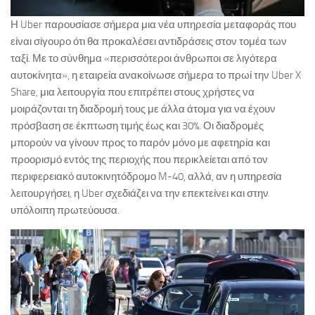
Η Uber παρουσίασε σήμερα μια νέα υπηρεσία μεταφοράς που
είναι σίγουρο ότι θα προκαλέσει αντιδράσεις στον τομέα των
ταξί. Με το σύνθημα «περισσότεροι άνθρωποι σε λιγότερα
αυτοκίνητα», η εταιρεία ανακοίνωσε σήμερα το πρωί την Uber X
Share, μια λειτουργία που επιτρέπει στους χρήστες να
μοιράζονται τη διαδρομή τους με άλλα άτομα για να έχουν
πρόσβαση σε έκπτωση τιμής έως και 30%. Οι διαδρομές
μπορούν να γίνουν προς το παρόν μόνο με αφετηρία και
προορισμό εντός της περιοχής που περικλείεται από τον
περιφερειακό αυτοκινητόδρομο M-40, αλλά, αν η υπηρεσία
λειτουργήσει, η Uber σχεδιάζει να την επεκτείνει και στην
υπόλοιπη πρωτεύουσα.