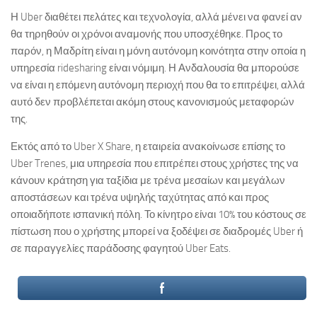
Η Uber διαθέτει πελάτες και τεχνολογία, αλλά μένει να φανεί αν
θα τηρηθούν οι χρόνοι αναμονής που υποσχέθηκε. Προς το
παρόν, η Μαδρίτη είναι η μόνη αυτόνομη κοινότητα στην οποία η
υπηρεσία ridesharing είναι νόμιμη. Η Ανδαλουσία θα μπορούσε
να είναι η επόμενη αυτόνομη περιοχή που θα το επιτρέψει, αλλά
αυτό δεν προβλέπεται ακόμη στους κανονισμούς μεταφορών
της.
Εκτός από το Uber X Share, η εταιρεία ανακοίνωσε επίσης το
Uber Trenes, μια υπηρεσία που επιτρέπει στους χρήστες της να
κάνουν κράτηση για ταξίδια με τρένα μεσαίων και μεγάλων
αποστάσεων και τρένα υψηλής ταχύτητας από και προς
οποιαδήποτε ισπανική πόλη. Το κίνητρο είναι 10% του κόστους σε
πίστωση που ο χρήστης μπορεί να ξοδέψει σε διαδρομές Uber ή
σε παραγγελίες παράδοσης φαγητού Uber Eats.