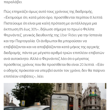
παραλάβει.
Πώς επηρεάζει όμως αυτό τους χρόνους της διαδρομής;
«Εκτιμούμε ότι, κατά μέσο όρο, προστίθενται περίπου 8 λεπτά.
Πιστεύουμε ότι είναι μια καλή πρόταση με αντάλλαγμα μια
έκπτωση 8% έως 30%», δήλωσε σήμερα το πρωί ο Φελίπε
Φερνάντεζ, γενικός διευθυντής της Uber Rides για την Ισπανία
και την Πορτογαλία. Οι άνθρωποι θα μπορούσαν να
επιβιβάζονται και να αποβιβάζονται κατά μήκος της αρχικής
διαδρομής, πάντα με μέγιστο αριθμό τριών επιπλέον επιβατών
ανά αυτοκίνητο. Αλλά ο Φερνάντεζ λέει ότι ο μέγιστος
πρόσθετος χρόνος που θα προστίθεται θα είναι 20 λεπτά. «Εάν
ο οδηγός πρόκειται να υπερβεί αυτόν τον χρόνο, δεν θα παίρνει
επιπλέον επιβάτες», λέει.