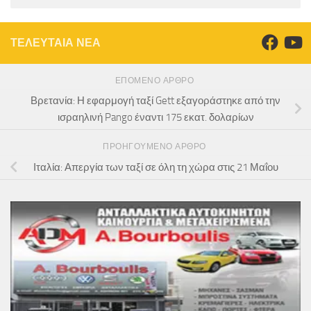
ΤΕΛΕΥΤΑΙΑ ΝΕΑ
ΕΠΌΜΕΝΟ ΆΡΘΡΟ
Βρετανία: Η εφαρμογή ταξί Gett εξαγοράστηκε από την
ισραηλινή Pango έναντι 175 εκατ. δολαρίων
ΠΡΟΗΓΟΎΜΕΝΟ ΆΡΘΡΟ
Ιταλία: Απεργία των ταξί σε όλη τη χώρα στις 21 Μαΐου