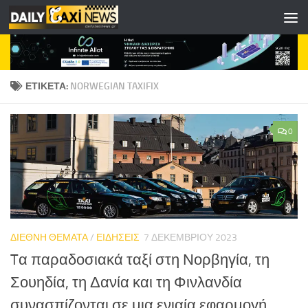
Skip to content
ΕΤΙΚΈΤΑ:
NORWEGIAN TAXIFIX
0
ΔΙΕΘΝΗ ΘΕΜΑΤΑ
/
ΕΙΔΗΣΕΙΣ
7 ΔΕΚΕΜΒΡΊΟΥ 2023
Tα παραδοσιακά ταξί στη Νορβηγία, τη
Σουηδία, τη Δανία και τη Φινλανδία
συνασπίζονται σε μια ενιαία εφαρμογή