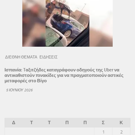
ΔΙΕΘΝΗ ΘΕΜΑΤΑ
ΕΙΔΗΣΕΙΣ
Ισπανία: Tαξιτζήδες καταγράφουν οδηγούς της Uber να
αντικαθιστούν πινακίδες για να πραγματοποιούν αστικές
μεταφορές στο Βίγο
5 ΙΟΥΝΊΟΥ 2026
Δ
Τ
Τ
Π
Π
Σ
Κ
1
2