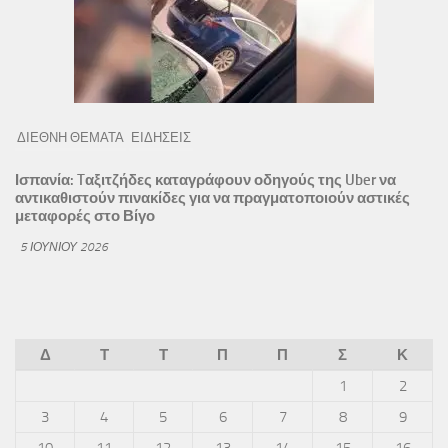
ΔΙΕΘΝΗ ΘΕΜΑΤΑ
ΕΙΔΗΣΕΙΣ
Ισπανία: Tαξιτζήδες καταγράφουν οδηγούς της Uber να
αντικαθιστούν πινακίδες για να πραγματοποιούν αστικές
μεταφορές στο Βίγο
5 ΙΟΥΝΊΟΥ 2026
Δ
Τ
Τ
Π
Π
Σ
Κ
1
2
3
4
5
6
7
8
9