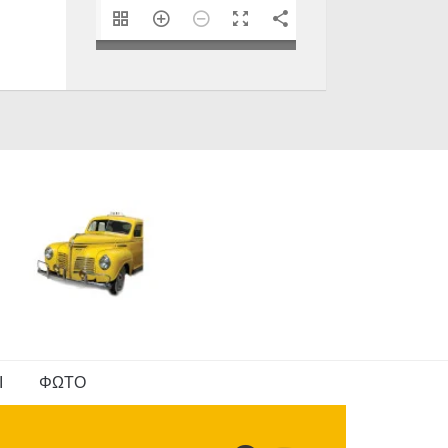
1/40
Ι
ΦΩΤΟ