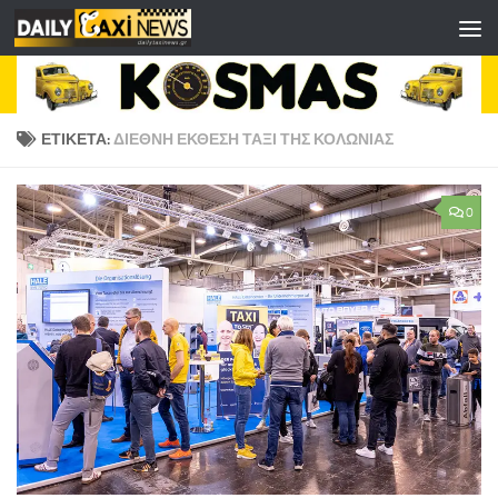
Skip to content
ΕΤΙΚΈΤΑ:
ΔΙΕΘΝΉ ΈΚΘΕΣΗ ΤΑΞΊ ΤΗΣ ΚΟΛΩΝΊΑΣ
0