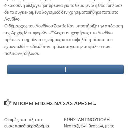
δικαιοσύνη διεξάγει ήδη έρευνα για το θέμα, ενώ η Uber δήλωσε
ότι το συγκεκριμένο λογισμικό δεν χρησιμοποιήθηκε ποτέ στο
Λονδίνο.
Ο δήμαρχος του Λονδίνου Σαντίκ Καν υποστήριξε την απόφαση
της Αρχής Μεταφορών: «Όλες οι επιχειρήσεις στο Λονδίνο
πρέπει να τηρούν τους νόμους και τα υψηλά πρότυπα που
έχουν τεθεί – ειδικά όταν πρόκειται για την ασφάλεια των
πολιτών», δήλωσε.
ΜΠΟΡΕΊ ΕΠΊΣΗΣ ΝΑ ΣΑΣ ΑΡΈΣΕΙ...
Οι τιμές στα ταξί στα
ΚΩΝΣΤΑΝΤΙΝΟΥΠΟΛΗ:
ευρωπαϊκά αεροδρόμια
Nέο ταξί, 8+1 θέσεων, με το