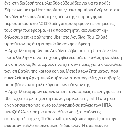
έχει στη διάθεσή της μόλις δύο εβδομάδες για να το πράξει.
Σύμφωνα με την Uber, περίπου 3,5 εκατομμύρια άνθρωποι στο
Λονδίνο κλείνουν διαδρομές μέσω της εφαρμογής και
περισσότεροι από 40.000 οδηγοί προσφέρουν τις υπηρεσίες
τους στην πλατφόρμα. «Η απόφαση ήταν αιφνιδιαστική»
δήλωσε, ο επικεφαλής της Uber στο Λονδίνο, Τομ Έλβιτζ,
προσθέτοντας ότι η εταιρεία θα ασκήσει έφεση.
Η Αρχή Μεταφορών του Λονδίνου δήλωσε ότι η Uber δεν είναι
«κατάλληλη» για να της χορηγηθεί νέα άδεια, καθώς η εκτέλεση
της υπηρεσίας θα μπορούσε να έχει συνέπειες για την ασφάλεια
των επιβατών της και του κοινού. Μεταξύ των ζητημάτων που
επικαλείται η Αρχή, περιλαμβάνονται καταγγελίες για σοβαρές
παραβάσεις και η αξιολόγηση των οδηγών της.
Η Αρχή Μεταφορών έκρινε επίσης ανεπαρκείς τις εξηγήσεις της
Uber σχετικά με τη χρήση του λογισμικού Greyball. Η εταιρεία
είχε χρησιμοποιήσει αυτό το λογισμικό σε πόλεις των ΗΠΑ,
μεταξύ άλλων, σε μια προσπάθεια να εξαπατήσει τις
αστυνομικές αρχές. Το Greyball φρόντιζε να εμφανίζεται στην
εφαρμογή άλλο περιεχόμενο δεδομένων. Η αμερικανική