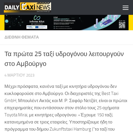
Skip to content
ΔΙΕΘΝΗ ΘΕΜΑΤΑ
Τα πρώτα 25 ταξί υδρογόνου λειτουργούν
στο Αμβούργο
4 ΜΑΡΤΊΟΥ 2023
Μέχρι πρόσφατα, κανένα ταξί με κινητήρα υδρογόνου δεν
κυκλοφορούσε στο Αμβούργο. Οι διαχειριστές της Best Taxi
GmbH, Μπουλέντ Ακτάς και Μ. Ρ. Σαφάρ Νετζάτ, είναι οι πρώτοι
επιχειρηματίες που εντάσσουν στον στόλο τους 25 οχήματα
Toyota Mirai, με κινητήρες υδρογόνου. «Έχουμε 150 ταξί,
κατανεμημένα σε τρεις εταιρείες. Υποστηρίζουμε ήδη το
πρόγραμμα του δήμου Zukunftstaxi Hamburg (“το ταξί του