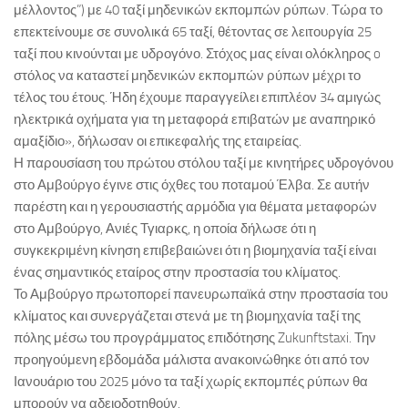
μέλλοντος”) με 40 ταξί μηδενικών εκπομπών ρύπων. Τώρα το
επεκτείνουμε σε συνολικά 65 ταξί, θέτοντας σε λειτουργία 25
ταξί που κινούνται με υδρογόνο. Στόχος μας είναι ολόκληρος o
στόλος να καταστεί μηδενικών εκπομπών ρύπων μέχρι το
τέλος του έτους. Ήδη έχουμε παραγγείλει επιπλέον 34 αμιγώς
ηλεκτρικά οχήματα για τη μεταφορά επιβατών με αναπηρικό
αμαξίδιο», δήλωσαν οι επικεφαλής της εταιρείας.
Η παρουσίαση του πρώτου στόλου ταξί με κινητήρες υδρογόνου
στο Αμβούργο έγινε στις όχθες του ποταμού Έλβα. Σε αυτήν
παρέστη και η γερουσιαστής αρμόδια για θέματα μεταφορών
στο Αμβούργο, Ανιές Τγιαρκς, η οποία δήλωσε ότι η
συγκεκριμένη κίνηση επιβεβαιώνει ότι η βιομηχανία ταξί είναι
ένας σημαντικός εταίρος στην προστασία του κλίματος.
Το Αμβούργο πρωτοπορεί πανευρωπαϊκά στην προστασία του
κλίματος και συνεργάζεται στενά με τη βιομηχανία ταξί της
πόλης μέσω του προγράμματος επιδότησης Zukunftstaxi. Την
προηγούμενη εβδομάδα μάλιστα ανακοινώθηκε ότι από τον
Ιανουάριο του 2025 μόνο τα ταξί χωρίς εκπομπές ρύπων θα
μπορούν να αδειοδοτηθούν.